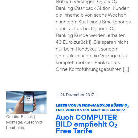
Nutzern verlängert O
die O
2
2
Banking Cashback Aktion. Kunden,
die innerhalb von sechs Wochen
nach dem Kauf eines Smartphones
oder Tablets bei O
auch O
2
2
Banking Kunde werden, erhalten
40 Euro zurück1). Sie sparen nicht
nur beim Handykauf, sondern
entdecken auch die Vorzüge des
komplett mobilen Bankkontos.
Ohne Kontoführungsgebühren […]
21. Dezember 2017
LESER VON INSIDE-HANDY.DE KÜREN O
2
FREE ZUM BESTEN TARIF DES JAHRES:
Auch COMPUTER
Credits: Placeit
|
BILD empfiehlt O
Montage, Ausschnitt
2
bearbeitet
Free Tarife