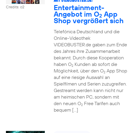
MIT VIDEOBUSTER.DE:
Entertainment-
Credits: o2
Angebot im O
App
2
Shop vergrößert sich
Telefónica Deutschland und die
Online-Videothek
VIDEOBUSTER.de gaben zum Ende
des Jahres ihre Zusammenarbeit
bekannt. Durch diese Kooperation
haben O
Kunden ab sofort die
2
Möglichkeit, über den O
App Shop
2
auf eine riesige Auswahl an
Spielfilmen und Serien zuzugreifen.
Gestreamt werden kann nicht nur
am heimischen PC, sondern mit
den neuen O
Free Tarifen auch
2
bequem […]