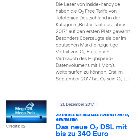
Die Leser von inside-handy.de
haben die O
Free Tarife von
2
Telefónica Deutschland in der
Kategorie „Bester Tarif des Jahres
2017“ auf den ersten Platz gewählt.
Besonders überzeugte sie der im
deutschen Markt einzigartige
Vorteil von O
Free, nach
2
Verbrauch des Highspeed-
Datenvolumens mit 1 Mbit/s
weitersurfen zu können. Erst im
September 2017 hat O
sein O
[…]
2
2
21. Dezember 2017
ZU HAUSE DIE DIGITALE FREIHEIT MIT O
2
GENIESSEN:
Das neue O
DSL mit
Credits: o2
2
bis zu 340 Euro