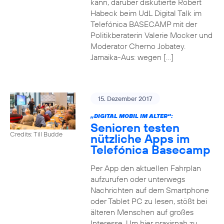
kann, darüber diskutierte Robert
Habeck beim UdL Digital Talk im
Telefónica BASECAMP mit der
Politikberaterin Valerie Mocker und
Moderator Cherno Jobatey.
Jamaika-Aus: wegen […]
15. Dezember 2017
„DIGITAL MOBIL IM ALTER“:
Senioren testen
Credits: Till Budde
nützliche Apps im
Telefónica Basecamp
Per App den aktuellen Fahrplan
aufzurufen oder unterwegs
Nachrichten auf dem Smartphone
oder Tablet PC zu lesen, stößt bei
älteren Menschen auf großes
Interesse. Um hier praxisnah zu