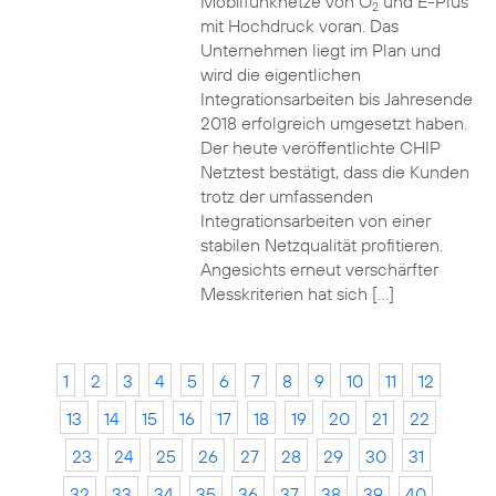
Mobilfunknetze von O
und E-Plus
2
mit Hochdruck voran. Das
Unternehmen liegt im Plan und
wird die eigentlichen
Integrationsarbeiten bis Jahresende
2018 erfolgreich umgesetzt haben.
Der heute veröffentlichte CHIP
Netztest bestätigt, dass die Kunden
trotz der umfassenden
Integrationsarbeiten von einer
stabilen Netzqualität profitieren.
Angesichts erneut verschärfter
Messkriterien hat sich […]
1
2
3
4
5
6
7
8
9
10
11
12
13
14
15
16
17
18
19
20
21
22
23
24
25
26
27
28
29
30
31
32
33
34
35
36
37
38
39
40