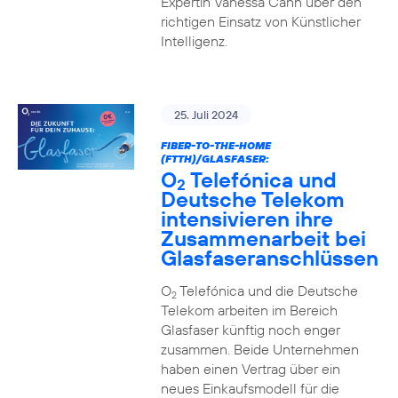
Expertin Vanessa Cann über den
richtigen Einsatz von Künstlicher
Intelligenz.
25. Juli 2024
FIBER-TO-THE-HOME
(FTTH)/GLASFASER:
O
Telefónica und
2
Deutsche Telekom
intensivieren ihre
Zusammenarbeit bei
Glasfaseranschlüssen
O
Telefónica und die Deutsche
2
Telekom arbeiten im Bereich
Glasfaser künftig noch enger
zusammen. Beide Unternehmen
haben einen Vertrag über ein
neues Einkaufsmodell für die