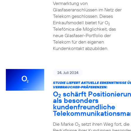
Vermarktung von
Glasfaseranschlüssen im Netz der
Telekom geschlossen. Dieses
Einkaufsmodell bietet für O
2
Telefónica die Möglichkeit, das
neue Glasfaser-Portfolio der
Telekom für den eigenen
Kundenkontakt abzubilden.
24. Juli 2024
STUDIE LIEFERT AKTUELLE ERKENNTNISSE Ü
VERBRAUCHER-PRÄFERENZEN:
O
schärft Positionieru
2
als besonders
kundenfreundliche
Telekommunikationsma
Die Marke O
setzt ihren Weg fort, die
2
Bedürfnisse ihrer Kund:innen besonde