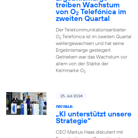
treiben Wachstum
von O
Telefónica im
2
zweiten Quartal
Der Telekommunikationsanbieter
O
Telefónica ist im zweiten Quartal
2
weitergewachsen und hat seine
Ergebnismarge gesteigert.
Getrieben war das Wachstum vor
allem von der Stärke der
Kernmarke O
.
2
25. Juli 2024
TECTALK:
„KI unterstützt unsere
Strategie“
CEO Markus Haas diskutiert mit