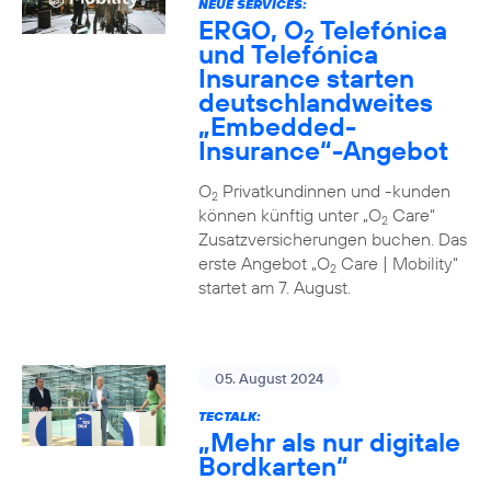
NEUE SERVICES:
ERGO, O
Telefónica
2
und Telefónica
Insurance starten
deutschlandweites
„Embedded-
Insurance“-Angebot
O
Privatkundinnen und -kunden
2
können künftig unter „O
Care“
2
Zusatzversicherungen buchen. Das
erste Angebot „O
Care | Mobility“
2
startet am 7. August.
05. August 2024
TECTALK:
„Mehr als nur digitale
Bordkarten“