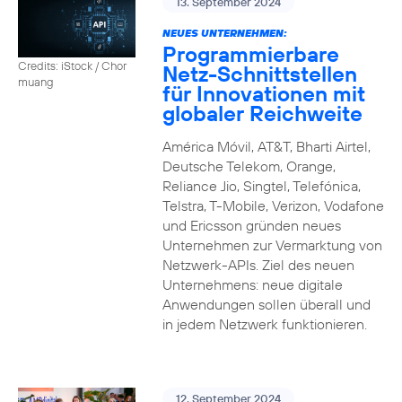
13. September 2024
NEUES UNTERNEHMEN:
Programmierbare
Credits: iStock / Chor
Netz-Schnittstellen
muang
für Innovationen mit
globaler Reichweite
América Móvil, AT&T, Bharti Airtel,
Deutsche Telekom, Orange,
Reliance Jio, Singtel, Telefónica,
Telstra, T-Mobile, Verizon, Vodafone
und Ericsson gründen neues
Unternehmen zur Vermarktung von
Netzwerk-APIs. Ziel des neuen
Unternehmens: neue digitale
Anwendungen sollen überall und
in jedem Netzwerk funktionieren.
12. September 2024