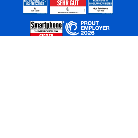
Home
Unternehmen
Netze
Nachhaltigkeit
Kunden
Investoren
Partner
Karriere
Presse
News
Privatkunden
Geschäftskunden
Worldwide