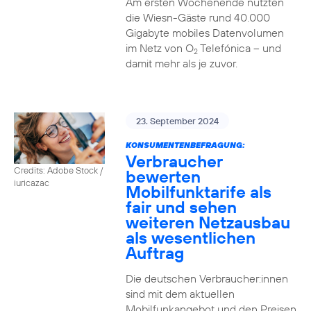
Am ersten Wochenende nutzten
die Wiesn-Gäste rund 40.000
Gigabyte mobiles Datenvolumen
im Netz von O
Telefónica – und
2
damit mehr als je zuvor.
23. September 2024
KONSUMENTENBEFRAGUNG:
Verbraucher
Credits: Adobe Stock /
bewerten
iuricazac
Mobilfunktarife als
fair und sehen
weiteren Netzausbau
als wesentlichen
Auftrag
Die deutschen Verbraucher:innen
sind mit dem aktuellen
Mobilfunkangebot und den Preisen