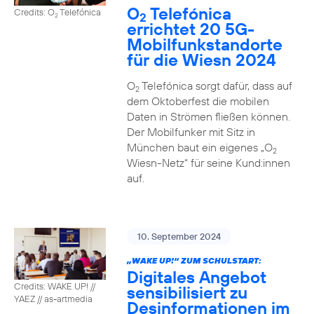
O
Telefónica
Credits: O
Telefónica
2
2
errichtet 20 5G-
Mobilfunkstandorte
für die Wiesn 2024
O
Telefónica sorgt dafür, dass auf
2
dem Oktoberfest die mobilen
Daten in Strömen fließen können.
Der Mobilfunker mit Sitz in
München baut ein eigenes „O
2
Wiesn-Netz“ für seine Kund:innen
auf.
10. September 2024
„WAKE UP!“ ZUM SCHULSTART:
Digitales Angebot
Credits: WAKE UP! //
sensibilisiert zu
YAEZ // as-artmedia
Desinformationen im