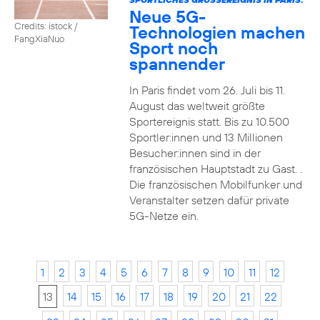
Neue 5G-
Credits: istock /
Technologien machen
FangXiaNuo
Sport noch
spannender
In Paris findet vom 26. Juli bis 11.
August das weltweit größte
Sportereignis statt. Bis zu 10.500
Sportler:innen und 13 Millionen
Besucher:innen sind in der
französischen Hauptstadt zu Gast. .
Die französischen Mobilfunker und
Veranstalter setzen dafür private
5G-Netze ein.
1
2
3
4
5
6
7
8
9
10
11
12
13
14
15
16
17
18
19
20
21
22