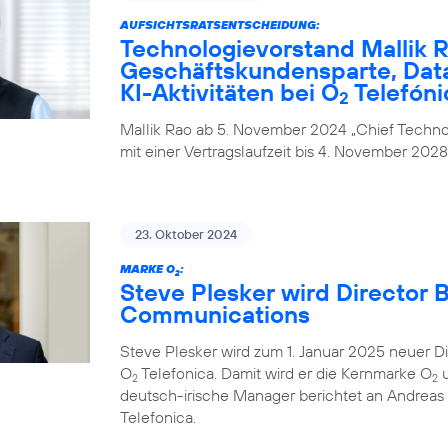
AUFSICHTSRATSENTSCHEIDUNG:
Technologievorstand Mallik R
Geschäftskundensparte, Data
KI-Aktivitäten bei O
Telefóni
2
Mallik Rao ab 5. November 2024 „Chief Technol
mit einer Vertragslaufzeit bis 4. November 2028
23. Oktober 2024
MARKE O
:
2
Steve Plesker wird Director 
Communications
Steve Plesker wird zum 1. Januar 2025 neuer 
O
Telefonica. Damit wird er die Kernmarke O
u
2
2
deutsch-irische Manager berichtet an Andrea
Telefonica.