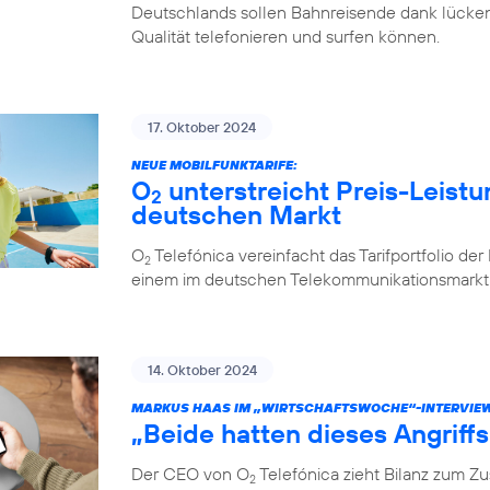
Deutschlands sollen Bahnreisende dank lücken
Qualität telefonieren und surfen können.
17. Oktober 2024
NEUE MOBILFUNKTARIFE:
O
unterstreicht Preis-Leistu
2
deutschen Markt
O
Telefónica vereinfacht das Tarifportfolio de
2
einem im deutschen Telekommunikationsmarkt e
14. Oktober 2024
MARKUS HAAS IM „WIRTSCHAFTSWOCHE“-INTERVIE
„Beide hatten dieses Angriff
Der CEO von O
Telefónica zieht Bilanz zum 
2