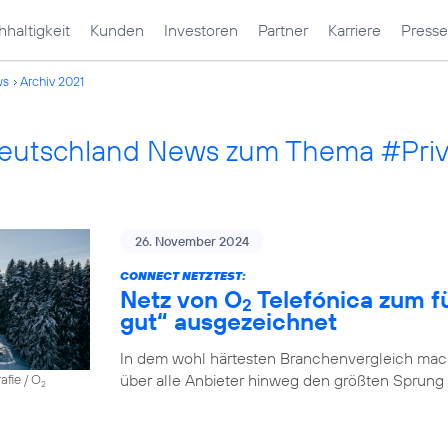
haltigkeit
Kunden
Investoren
Partner
Karriere
Presse
ws
Archiv 2021
Deutschland News zum Thema #Pri
26. November 2024
CONNECT NETZTEST:
Netz von O
Telefónica zum fü
2
gut“ ausgezeichnet
In dem wohl härtesten Branchenvergleich mach
über alle Anbieter hinweg den größten Sprung
afie / O
2