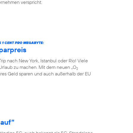
ternehmen verspricht.
S 1 CENT PRO MEGABYTE:
parpreis
rip nach New York, Istanbul oder Rio! Viele
Urlaub zu machen. Mit dem neuen „O
2
res Geld sparen und auch außerhalb der EU
 auf“
ständige 5G, auch bekannt als 5G-Standalone