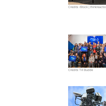
Credits: iStock | thinkreacti
Credits: Till Budde