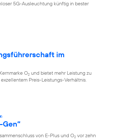
loser 5G-Ausleuchtung künftig in bester
ngsführerschaft im
r Kernmarke O
und bietet mehr Leistung zu
2
xzellentem Preis-Leistungs-Verhältnis.
W:
s-Gen“
Zusammenschluss von E-Plus und O
vor zehn
2