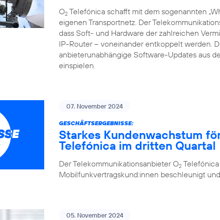
O
Telefónica schafft mit dem sogenannten „Whi
2
eigenen Transportnetz. Der Telekommunikations
dass Soft- und Hardware der zahlreichen Vermi
IP-Router – voneinander entkoppelt werden.
anbieterunabhängige Software-Updates aus de
einspielen.
07. November 2024
GESCHÄFTSERGEBNISSE:
Starkes Kundenwachstum förde
Telefónica im dritten Quartal
Der Telekommunikationsanbieter O
Telefónica
2
Mobilfunkvertragskund:innen beschleunigt und se
05. November 2024