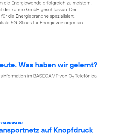
m die Energiewende erfolgreich zu meistern.
mit der korero GmbH geschlossen. Der
 für die Energiebranche spezialisiert.
okale 5G-Slices für Energieversorger ein.
eute. Was haben wir gelernt?
 Desinformation im BASECAMP von O
Telefónica
2
D HARDWARE:
ransportnetz auf Knopfdruck