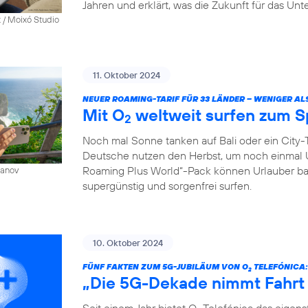
Jahren und erklärt, was die Zukunft für das Un
 / Moixó Studio
11. Oktober 2024
NEUER ROAMING-TARIF FÜR 33 LÄNDER – WENIGER AL
Mit O
weltweit surfen zum S
2
Noch mal Sonne tanken auf Bali oder ein City-T
Deutsche nutzen den Herbst, um noch einmal 
Roaming Plus World“-Pack können Urlauber ba
sanov
supergünstig und sorgenfrei surfen.
10. Oktober 2024
FÜNF FAKTEN ZUM 5G-JUBILÄUM VON O
TELEFÓNICA:
2
„Die 5G-Dekade nimmt Fahrt
Seit einem Jahr bietet O
Telefónica das eigen