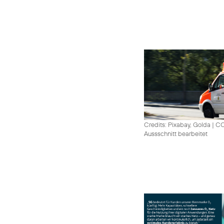
Credits: Pixabay, Golda
|
CC
Aussschnitt bearbeitet