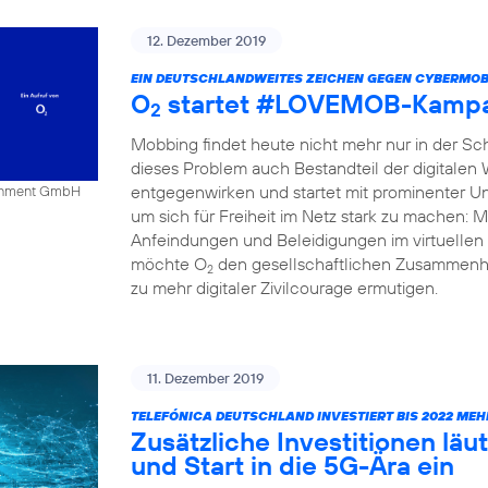
12. Dezember 2019
EIN DEUTSCHLANDWEITES ZEICHEN GEGEN CYBERMOB
O
startet #LOVEMOB-Kampa
2
Mobbing findet heute nicht mehr nur in der Schu
dieses Problem auch Bestandteil der digitalen
entgegenwirken und startet mit prominenter Un
tainment GmbH
um sich für Freiheit im Netz stark zu mache
Anfeindungen und Beleidigungen im virtuellen 
möchte O
den gesellschaftlichen Zusammenha
2
zu mehr digitaler Zivilcourage ermutigen.
11. Dezember 2019
TELEFÓNICA DEUTSCHLAND INVESTIERT BIS 2022 MEH
Zusätzliche Investitionen l
und Start in die 5G-Ära ein