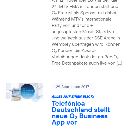
Am 12. November 2017 finden die
24. MTV EMA in London statt und
O
Free ist als Sponsor mit dabei.
2
Während MTV’s internationale
Party von und für die
angesagtesten Musik-Stars live
und weltweit aus der SSE Arena in
Wembley übertragen wird, können
O
Kunden die Award-
2
Verleihungen dank der großen O
2
Free Datenpakete auch live von […]
29. September 2017
ALLES AUF EINEN BLICK:
Telefónica
Deutschland stellt
neue O
Business
2
App vor