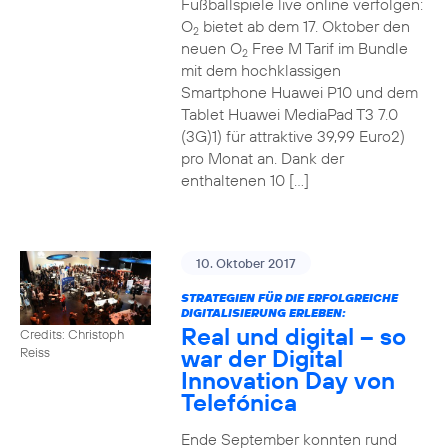
Fußballspiele live online verfolgen:
O
bietet ab dem 17. Oktober den
2
neuen O
Free M Tarif im Bundle
2
mit dem hochklassigen
Smartphone Huawei P10 und dem
Tablet Huawei MediaPad T3 7.0
(3G)1) für attraktive 39,99 Euro2)
pro Monat an. Dank der
enthaltenen 10 […]
10. Oktober 2017
STRATEGIEN FÜR DIE ERFOLGREICHE
DIGITALISIERUNG ERLEBEN:
Real und digital – so
Credits: Christoph
war der Digital
Reiss
Innovation Day von
Telefónica
Ende September konnten rund