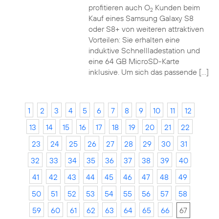
profitieren auch O
Kunden beim
2
Kauf eines Samsung Galaxy S8
oder S8+ von weiteren attraktiven
Vorteilen: Sie erhalten eine
induktive Schnellladestation und
eine 64 GB MicroSD-Karte
inklusive. Um sich das passende […]
1
2
3
4
5
6
7
8
9
10
11
12
13
14
15
16
17
18
19
20
21
22
23
24
25
26
27
28
29
30
31
32
33
34
35
36
37
38
39
40
41
42
43
44
45
46
47
48
49
50
51
52
53
54
55
56
57
58
59
60
61
62
63
64
65
66
67