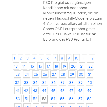
P30 Pro gibt es zu günstigen
Konditionen mit oder ohne
Mobilfunkvertrag. Kunden, die die
neuen Flaggschiff-Modelle bis zum
4. April vorbestellen, erhalten einen
Sonos ONE Lautsprecher gratis
dazu. Das Huawei P30 ist für 745
Euro und das P30 Pro für […]
1
2
3
4
5
6
7
8
9
10
11
12
13
14
15
16
17
18
19
20
21
22
23
24
25
26
27
28
29
30
31
32
33
34
35
36
37
38
39
40
41
42
43
44
45
46
47
48
49
50
51
52
53
54
55
56
57
58