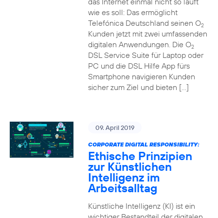
das Internet einmal nicht so läuft
wie es soll: Das ermöglicht
Telefónica Deutschland seinen O
2
Kunden jetzt mit zwei umfassenden
digitalen Anwendungen. Die O
2
DSL Service Suite für Laptop oder
PC und die DSL Hilfe App fürs
Smartphone navigieren Kunden
sicher zum Ziel und bieten […]
09. April 2019
CORPORATE DIGITAL RESPONSIBILITY:
Ethische Prinzipien
zur Künstlichen
Intelligenz im
Arbeitsalltag
Künstliche Intelligenz (KI) ist ein
wichtiger Bestandteil der digitalen