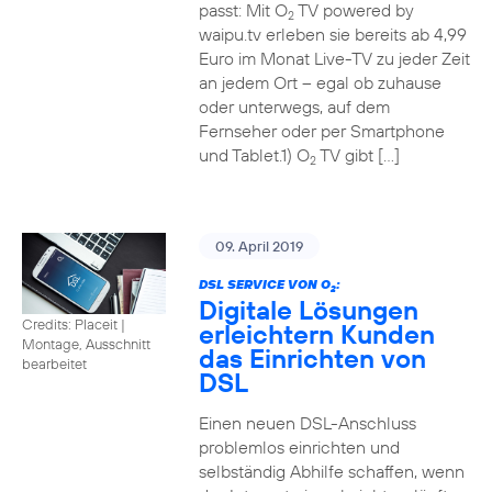
passt: Mit O
TV powered by
2
waipu.tv erleben sie bereits ab 4,99
Euro im Monat Live-TV zu jeder Zeit
an jedem Ort – egal ob zuhause
oder unterwegs, auf dem
Fernseher oder per Smartphone
und Tablet.1) O
TV gibt […]
2
09. April 2019
DSL SERVICE VON O
:
2
Digitale Lösungen
Credits: Placeit
|
erleichtern Kunden
Montage, Ausschnitt
das Einrichten von
bearbeitet
DSL
Einen neuen DSL-Anschluss
problemlos einrichten und
selbständig Abhilfe schaffen, wenn