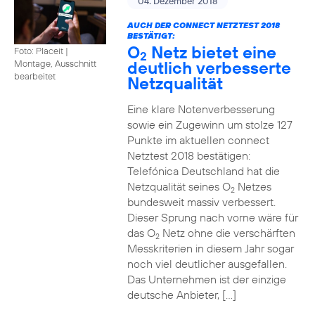
04. Dezember 2018
AUCH DER CONNECT NETZTEST 2018
BESTÄTIGT:
O
Netz bietet eine
Foto: Placeit
|
2
deutlich verbesserte
Montage, Ausschnitt
bearbeitet
Netzqualität
Eine klare Notenverbesserung
sowie ein Zugewinn um stolze 127
Punkte im aktuellen connect
Netztest 2018 bestätigen:
Telefónica Deutschland hat die
Netzqualität seines O
Netzes
2
bundesweit massiv verbessert.
Dieser Sprung nach vorne wäre für
das O
Netz ohne die verschärften
2
Messkriterien in diesem Jahr sogar
noch viel deutlicher ausgefallen.
Das Unternehmen ist der einzige
deutsche Anbieter, […]