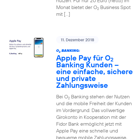
nutzen. Für nur 20 Euro (netto) im
Monat bietet der O
Business Spot
2
mit […]
11. Dezember 2018
O
BANKING:
2
Apple Pay für O
2
Banking Kunden –
eine einfache, sichere
und private
Zahlungsweise
Bei O
Banking stehen der Nutzen
2
und die mobile Freiheit der Kunden
im Vordergrund. Das vollwertige
Girokonto in Kooperation mit der
Fidor Bank ermöglicht jetzt mit
Apple Pay eine schnelle und
bequeme mobile Zahlungsweise,