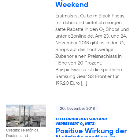
Weekend
Erstmals ist O
beim Black Friday
2
mit dabei und bietet ab morgen
satte Rabatte in den O
Shops und
2
unter o2online.de. Am 23. und 24.
November 2018 gibt es in den O
2
Shops auf das hochwertige
Zubehör einen Preisnachlass in
Höhe von 20 Prozent:
Beispielsweise ist die sportliche
Samsung Gear S3 Frontier für
199,20 Euro […]
20. November 2018
TELEFÓNICA DEUTSCHLAND
VERBESSERT O
NETZ:
2
Positive Wirkung der
Credits: Telefónica
Deutschland