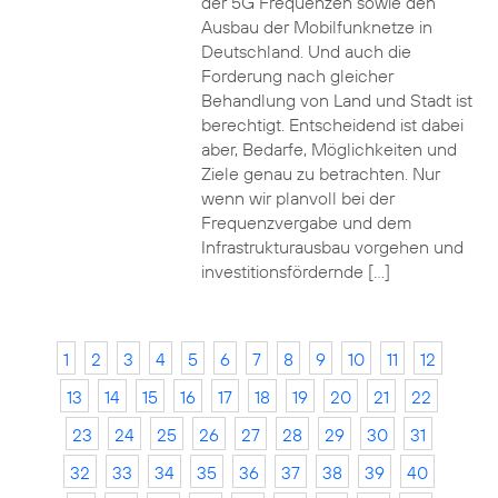
der 5G Frequenzen sowie den
Ausbau der Mobilfunknetze in
Deutschland. Und auch die
Forderung nach gleicher
Behandlung von Land und Stadt ist
berechtigt. Entscheidend ist dabei
aber, Bedarfe, Möglichkeiten und
Ziele genau zu betrachten. Nur
wenn wir planvoll bei der
Frequenzvergabe und dem
Infrastrukturausbau vorgehen und
investitionsfördernde […]
1
2
3
4
5
6
7
8
9
10
11
12
13
14
15
16
17
18
19
20
21
22
23
24
25
26
27
28
29
30
31
32
33
34
35
36
37
38
39
40