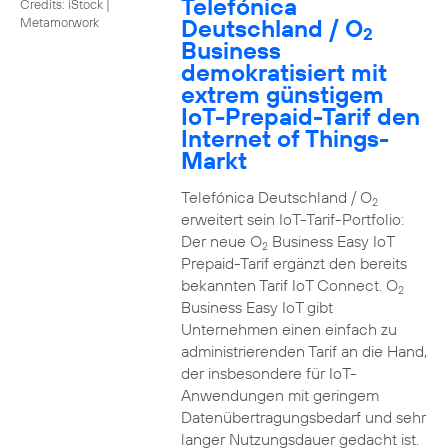
Telefónica
Credits: iStock |
Deutschland / O
Metamorwork
2
Business
demokratisiert mit
extrem günstigem
IoT-Prepaid-Tarif den
Internet of Things-
Markt
Telefónica Deutschland / O
2
erweitert sein IoT-Tarif-Portfolio:
Der neue O
Business Easy IoT
2
Prepaid-Tarif ergänzt den bereits
bekannten Tarif IoT Connect. O
2
Business Easy IoT gibt
Unternehmen einen einfach zu
administrierenden Tarif an die Hand,
der insbesondere für IoT-
Anwendungen mit geringem
Datenübertragungsbedarf und sehr
langer Nutzungsdauer gedacht ist.