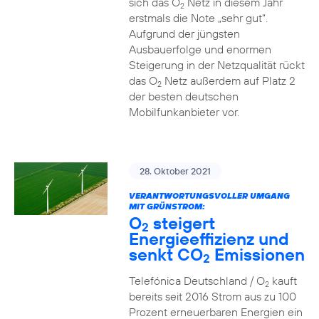
sich das O
Netz in diesem Jahr
2
erstmals die Note „sehr gut“.
Aufgrund der jüngsten
Ausbauerfolge und enormen
Steigerung in der Netzqualität rückt
das O
Netz außerdem auf Platz 2
2
der besten deutschen
Mobilfunkanbieter vor.
28. Oktober 2021
VERANTWORTUNGSVOLLER UMGANG
MIT GRÜNSTROM:
O
steigert
2
Energieeffizienz und
senkt CO
Emissionen
2
Telefónica Deutschland / O
kauft
2
bereits seit 2016 Strom aus zu 100
Prozent erneuerbaren Energien ein