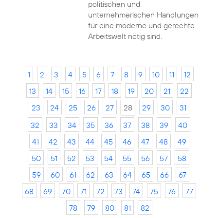
politischen und
unternehmerischen Handlungen
für eine moderne und gerechte
Arbeitswelt nötig sind.
1
2
3
4
5
6
7
8
9
10
11
12
13
14
15
16
17
18
19
20
21
22
23
24
25
26
27
28
29
30
31
32
33
34
35
36
37
38
39
40
41
42
43
44
45
46
47
48
49
50
51
52
53
54
55
56
57
58
59
60
61
62
63
64
65
66
67
68
69
70
71
72
73
74
75
76
77
78
79
80
81
82