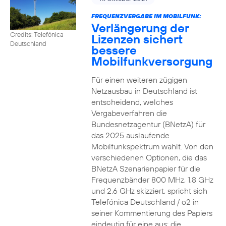
FREQUENZVERGABE IM MOBILFUNK:
Verlängerung der
Credits: Telefónica
Lizenzen sichert
Deutschland
bessere
Mobilfunkversorgung
Für einen weiteren zügigen
Netzausbau in Deutschland ist
entscheidend, welches
Vergabeverfahren die
Bundesnetzagentur (BNetzA) für
das 2025 auslaufende
Mobilfunkspektrum wählt. Von den
verschiedenen Optionen, die das
BNetzA Szenarienpapier für die
Frequenzbänder 800 MHz, 1,8 GHz
und 2,6 GHz skizziert, spricht sich
Telefónica Deutschland / o2 in
seiner Kommentierung des Papiers
eindeutig für eine aus: die