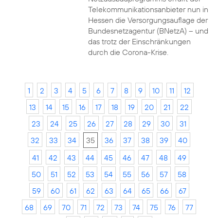
Telekommunikationsanbieter nun in
Hessen die Versorgungsauflage der
Bundesnetzagentur (BNetzA) – und
das trotz der Einschränkungen
durch die Corona-Krise.
1
2
3
4
5
6
7
8
9
10
11
12
13
14
15
16
17
18
19
20
21
22
23
24
25
26
27
28
29
30
31
32
33
34
35
36
37
38
39
40
41
42
43
44
45
46
47
48
49
50
51
52
53
54
55
56
57
58
59
60
61
62
63
64
65
66
67
68
69
70
71
72
73
74
75
76
77