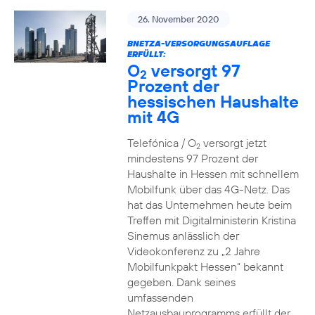
26. November 2020
BNETZA-VERSORGUNGSAUFLAGE
ERFÜLLT:
O
versorgt 97
2
Prozent der
hessischen Haushalte
mit 4G
Telefónica / O
versorgt jetzt
2
mindestens 97 Prozent der
Haushalte in Hessen mit schnellem
Mobilfunk über das 4G-Netz. Das
hat das Unternehmen heute beim
Treffen mit Digitalministerin Kristina
Sinemus anlässlich der
Videokonferenz zu „2 Jahre
Mobilfunkpakt Hessen“ bekannt
gegeben. Dank seines
umfassenden
Netzausbauprogramms erfüllt der