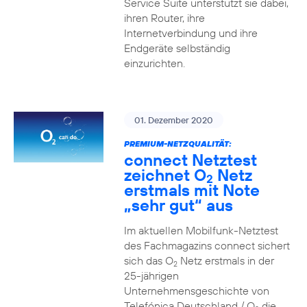
Service Suite unterstützt sie dabei,
ihren Router, ihre
Internetverbindung und ihre
Endgeräte selbständig
einzurichten.
01. Dezember 2020
PREMIUM-NETZQUALITÄT:
connect Netztest
zeichnet O
Netz
2
erstmals mit Note
„sehr gut“ aus
Im aktuellen Mobilfunk-Netztest
des Fachmagazins connect sichert
sich das O
Netz erstmals in der
2
25-jährigen
Unternehmensgeschichte von
Telefónica Deutschland / O
die