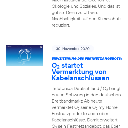
Ökologie und Soziales. Und das ist
gut so. Denn zu oft wird
Nachhaltigkeit auf den Klimaschutz
reduziert.
30. November 2020
ERWEITERUNG DES FESTNETZANGEBOTS:
O
startet
2
Vermarktung von
Kabelanschlüssen
Telefónica Deutschland / O
bringt
2
neuen Schwung in den deutschen
Breitbandmarkt: Ab heute
vermarktet O
seine O
my Home
2
2
Festnetzprodukte auch über
Kabelanschlüsse. Damit erweitert
O
sein Festnetzangebot, das über
2