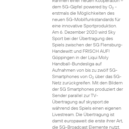
Rahmen einer neuen Kooperation –
dem 5G-Gipfel powered by O
-
2
erstmals die Möglichkeiten des
neuen 5G-Mobilfunkstandards für
eine innovative Sportproduktion.
Am 6. Dezember 2020 wird Sky
Sport bei der Übertragung des
Spiels zwischen der SG Flensburg-
Handewitt und FRISCH AUF!
Göppingen in der Liqui Moly
Handball-Bundesliga auf
Aufnahmen von bis zu zwölf 5G-
Smartphones von O
über das 5G-
2
Netz zurückgreifen. Mit den Bildern
der 5G Smartphones produziert der
Sender parallel zur TV-
Übertragung auf skysport.de
während des Spiels einen eigenen
Livestream. Die Übertragung ist
damit europaweit die erste ihrer Art,
die 5G-Broadcast Elemente nutzt.