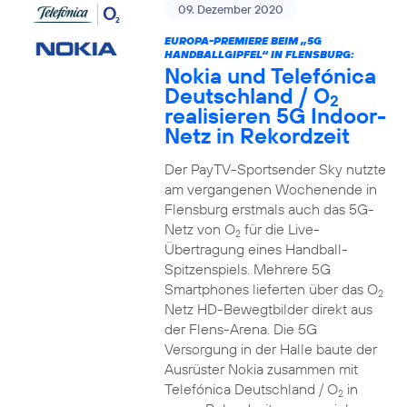
09. Dezember 2020
EUROPA-PREMIERE BEIM „5G
HANDBALLGIPFEL“ IN FLENSBURG:
Nokia und Telefónica
Deutschland / O
2
realisieren 5G Indoor-
Netz in Rekordzeit
Der PayTV-Sportsender Sky nutzte
am vergangenen Wochenende in
Flensburg erstmals auch das 5G-
Netz von O
für die Live-
2
Übertragung eines Handball-
Spitzenspiels. Mehrere 5G
Smartphones lieferten über das O
2
Netz HD-Bewegtbilder direkt aus
der Flens-Arena. Die 5G
Versorgung in der Halle baute der
Ausrüster Nokia zusammen mit
Telefónica Deutschland / O
in
2