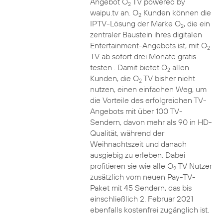
Angebot O
TV powered by
2
waipu.tv an. O
Kunden können die
2
IPTV-Lösung der Marke O
, die ein
2
zentraler Baustein ihres digitalen
Entertainment-Angebots ist, mit O
2
TV ab sofort drei Monate gratis
testen . Damit bietet O
allen
2
Kunden, die O
TV bisher nicht
2
nutzen, einen einfachen Weg, um
die Vorteile des erfolgreichen TV-
Angebots mit über 100 TV-
Sendern, davon mehr als 90 in HD-
Qualität, während der
Weihnachtszeit und danach
ausgiebig zu erleben. Dabei
profitieren sie wie alle O
TV Nutzer
2
zusätzlich vom neuen Pay-TV-
Paket mit 45 Sendern, das bis
einschließlich 2. Februar 2021
ebenfalls kostenfrei zugänglich ist.