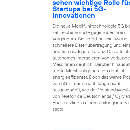
sehen wichtige Rolle fü
Startups bei 5G-
Innovationen
Die neue Mobilfunktechnologie 5G bi
zahlreiche Vorteile gegenüber ihren
Vorgängern: Sie liefert beispielsweise
schnellere Datenübertragung und ein
deutlich niedrigere Latenz. Das erleich
autonomes Interagieren von verbund
Maschinen deutlich. Darüber hinaus ist
fünfte Mobilfunkgeneration deutlich
energieeffizienter. Doch das wahre Pot
von 5G ist damit noch lange nicht
ausgeschöpft, wie der Vorstandsvorsi
von Telefónica Deutschlands / O
Mar
2
Haas kürzlich in einem Zeitungsinterv
sagte.