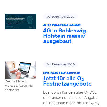
07. Dezember 2020
ZITAT VALENTINA DAIBER:
4G in Schleswig-
Holstein massiv
ausgebaut
04. Dezember 2020
DIGITALER SELF SERVICE:
Jetzt für alle O
2
Credits: Placeit
|
Festnetzangebote
Montage, Ausschnitt
bearbeitet
Egal ob O
Kunden über O
DSL
2
2
oder unser neues Kabel-Angebot
online gehen möchten: Die O
my
2