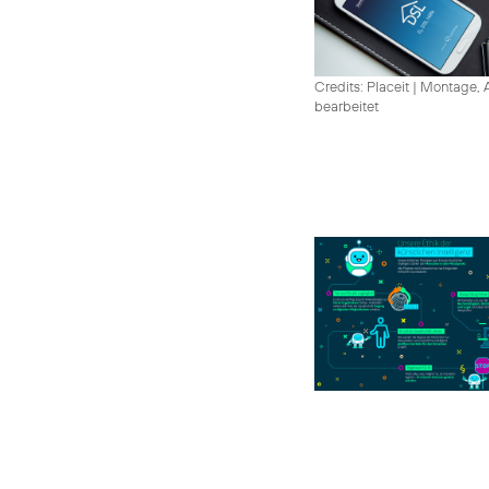
Credits: Placeit
|
Montage, A
bearbeitet