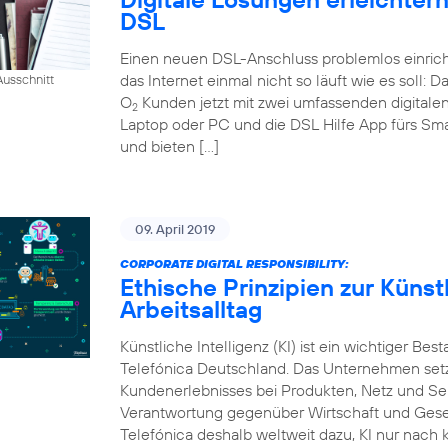
DSL
Einen neuen DSL-Anschluss problemlos einrich
das Internet einmal nicht so läuft wie es soll:
usschnitt
O
Kunden jetzt mit zwei umfassenden digital
2
Laptop oder PC und die DSL Hilfe App fürs Sm
und bieten […]
09. April 2019
CORPORATE DIGITAL RESPONSIBILITY:
Ethische Prinzipien zur Künstl
Arbeitsalltag
Künstliche Intelligenz (KI) ist ein wichtiger Bes
Telefónica Deutschland. Das Unternehmen setzt
Kundenerlebnisses bei Produkten, Netz und Ser
Verantwortung gegenüber Wirtschaft und Gesel
Telefónica deshalb weltweit dazu, KI nur nach k