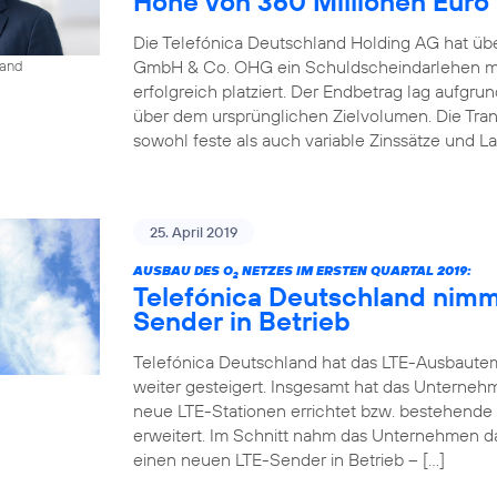
Höhe von 360 Millionen Euro
Die Telefónica Deutschland Holding AG hat übe
GmbH & Co. OHG ein Schuldscheindarlehen mi
land
erfolgreich platziert. Der Endbetrag lag aufgr
über dem ursprünglichen Zielvolumen. Die Tr
sowohl feste als auch variable Zinssätze und La
25. April 2019
AUSBAU DES O
NETZES IM ERSTEN QUARTAL 2019:
2
Telefónica Deutschland nimm
Sender in Betrieb
Telefónica Deutschland hat das LTE-Ausbaute
weiter gesteigert. Insgesamt hat das Unterneh
neue LTE-Stationen errichtet bzw. bestehende
erweitert. Im Schnitt nahm das Unternehmen d
einen neuen LTE-Sender in Betrieb – […]