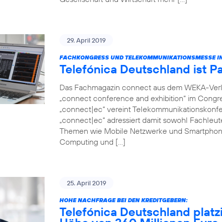
29. April 2019
FACHKONGRESS UND TELEKOMMUNIKATIONSMESSE IN
Telefónica Deutschland ist P
Das Fachmagazin connect aus dem WEKA-Verlag 
„connect conference and exhibition“ im Congr
„connect|ec“ vereint Telekommunikationskonfer
„connect|ec“ adressiert damit sowohl Fachleut
Themen wie Mobile Netzwerke und Smartphon
Computing und […]
25. April 2019
HOHE NACHFRAGE BEI DEN KREDITGEBERN:
Telefónica Deutschland platz