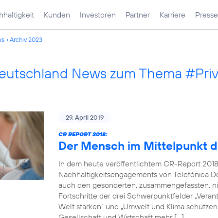
haltigkeit
Kunden
Investoren
Partner
Karriere
Presse
ws
Archiv 2023
Deutschland News zum Thema #Pri
29. April 2019
CR REPORT 2018:
Der Mensch im Mittelpunkt d
In dem heute veröffentlichtem CR-Report 2018
Nachhaltigkeitsengagements von Telefónica De
auch den gesonderten, zusammengefassten, nich
Fortschritte der drei Schwerpunktfelder „Verantw
Welt stärken“ und „Umwelt und Klima schützen“.
Gesellschaft und Wirtschaft mehr […]