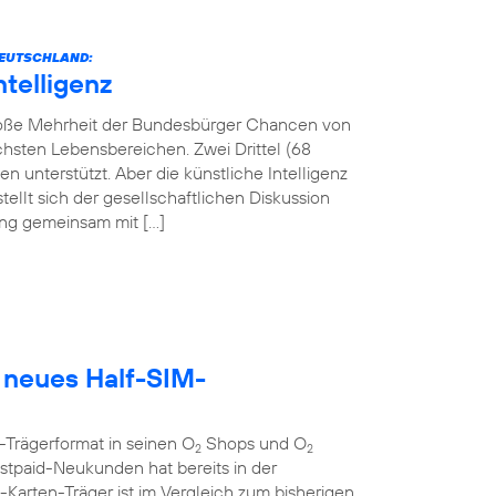
 DEUTSCHLAND:
ntelligenz
 große Mehrheit der Bundesbürger Chancen von
lichsten Lebensbereichen. Zwei Drittel (68
 unterstützt. Aber die künstliche Intelligenz
tellt sich der gesellschaftlichen Diskussion
tung gemeinsam mit […]
 neues Half-SIM-
-Trägerformat in seinen O
Shops und O
2
2
tpaid-Neukunden hat bereits in der
rten-Träger ist im Vergleich zum bisherigen