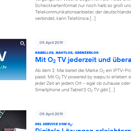
Scheckkartenformat nur noch halb so groß und 
Telekommunikationsanbieter, der deutschland
verbindet, kann Telefónica […]
09. April 2019
KABELLOS, NAHTLOS, GRENZENLOS:
Mit O
TV jederzeit und übera
2
Ab dem 2. Mai bietet die Marke O
ein IPTV-Pr
2
passt: Mit O
TV powered by waipu.tv erleben si
2
jeder Zeit an jedem Ort – egal ob zuhause ode
Smartphone und Tablet.1) O
TV gibt […]
2
09. April 2019
DSL SERVICE VON O
:
2
Digitale Lösungen erleichter