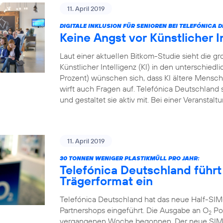
11. April 2019
DIGITALE INKLUSION FÜR SENIOREN BEI TELEFÓNICA
Keine Angst vor Künstlicher I
Laut einer aktuellen Bitkom-Studie sieht die
Künstlicher Intelligenz (KI) in den unterschied
Prozent) wünschen sich, dass KI ältere Menschen
wirft auch Fragen auf. Telefónica Deutschland s
und gestaltet sie aktiv mit. Bei einer Veranstal
11. April 2019
30 TONNEN WENIGER PLASTIKMÜLL PRO JAHR:
Telefónica Deutschland führt
Trägerformat ein
Telefónica Deutschland hat das neue Half-SIM
Partnershops eingeführt. Die Ausgabe an O
Pos
2
vergangenen Woche begonnen. Der neue SIM-Ka