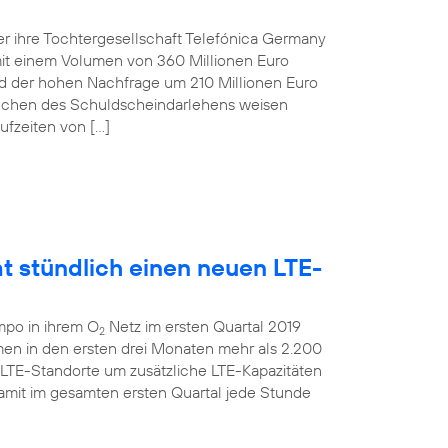
r ihre Tochtergesellschaft Telefónica Germany
t einem Volumen von 360 Millionen Euro
und der hohen Nachfrage um 210 Millionen Euro
anchen des Schuldscheindarlehens weisen
ufzeiten von […]
t stündlich einen neuen LTE-
mpo in ihrem O
Netz im ersten Quartal 2019
2
men in den ersten drei Monaten mehr als 2.200
 LTE-Standorte um zusätzliche LTE-Kapazitäten
amit im gesamten ersten Quartal jede Stunde