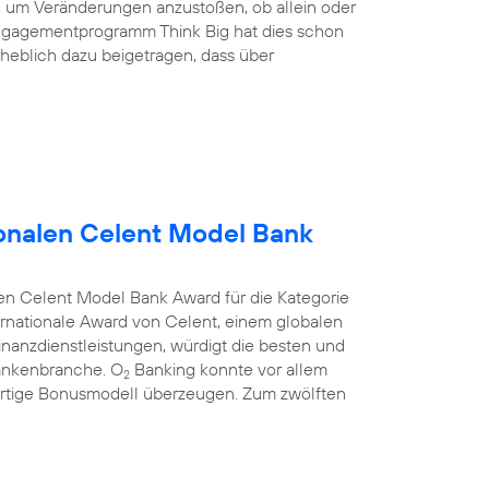
nd, um Veränderungen anzustoßen, ob allein oder
ngagementprogramm Think Big hat dies schon
heblich dazu beigetragen, dass über
onalen Celent Model Bank
en Celent Model Bank Award für die Kategorie
rnationale Award von Celent, einem globalen
anzdienstleistungen, würdigt die besten und
Bankenbranche. O
Banking konnte vor allem
2
rtige Bonusmodell überzeugen. Zum zwölften