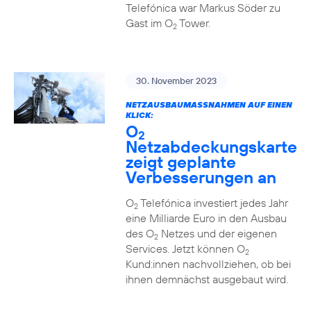
Telefónica war Markus Söder zu
Gast im O
Tower.
2
30. November 2023
NETZAUSBAUMASSNAHMEN AUF EINEN K
LICK:
O
2
Netzabdeckungskarte
zeigt geplante
Verbesserungen an
O
Telefónica investiert jedes Jahr
2
eine Milliarde Euro in den Ausbau
des O
Netzes und der eigenen
2
Services. Jetzt können O
2
Kund:innen nachvollziehen, ob bei
ihnen demnächst ausgebaut wird.