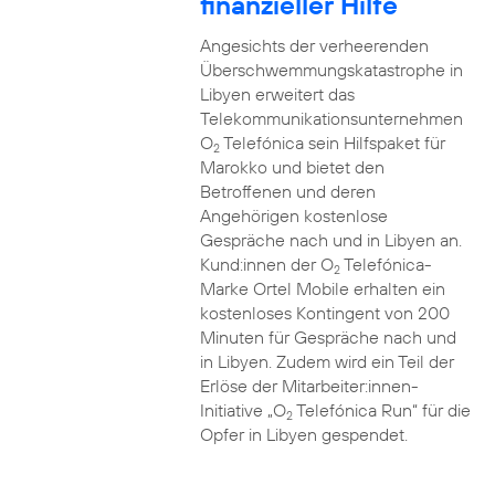
finanzieller Hilfe
Angesichts der verheerenden
Überschwemmungskatastrophe in
Libyen erweitert das
Telekommunikationsunternehmen
O
Telefónica sein Hilfspaket für
2
Marokko und bietet den
Betroffenen und deren
Angehörigen kostenlose
Gespräche nach und in Libyen an.
Kund:innen der O
Telefónica-
2
Marke Ortel Mobile erhalten ein
kostenloses Kontingent von 200
Minuten für Gespräche nach und
in Libyen. Zudem wird ein Teil der
Erlöse der Mitarbeiter:innen-
Initiative „O
Telefónica Run“ für die
2
Opfer in Libyen gespendet.