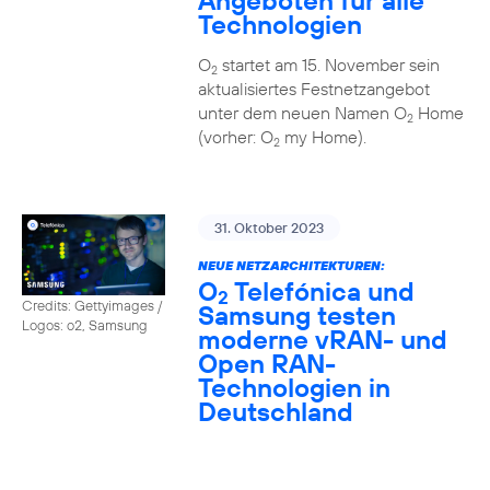
Angeboten für alle
Technologien
O
startet am 15. November sein
2
aktualisiertes Festnetzangebot
unter dem neuen Namen O
Home
2
(vorher: O
my Home).
2
31. Oktober 2023
NEUE NETZARCHITEKTUREN:
O
Telefónica und
2
Credits: Gettyimages /
Samsung testen
Logos: o2, Samsung
moderne vRAN- und
Open RAN-
Technologien in
Deutschland