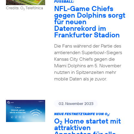
FUSSBALL:
NFL-Game Chiefs
Credits: O
Telefónica
2
gegen Dolphins sorgt
für neuen
Datenrekord im
Frankfurter Stadion
Die Fans während der Partie des
amtierenden Superbowl-Siegers
Kansas City Chiefs gegen die
Miami Dolphins am 5. November
nutzten in Spitzenzeiten mehr
mobile Daten als je zuvor.
02. November 2023
NEUE FESTNETZTARIFE VON O
:
2
O
Home startet mit
2
attraktiven