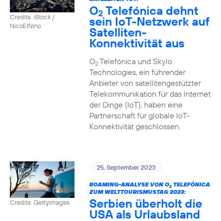
O
Telefónica dehnt
2
Credits: iStock /
sein IoT-Netzwerk auf
NicoElNino
Satelliten-
Konnektivität aus
O
Telefónica und Skylo
2
Technologies, ein führender
Anbieter von satellitengestützter
Telekommunikation für das Internet
der Dinge (IoT), haben eine
Partnerschaft für globale IoT-
Konnektivität geschlossen.
25. September 2023
ROAMING-ANALYSE VON O
TELEFÓNICA
2
ZUM WELTTOURISMUSTAG 2023:
Serbien überholt die
Credits: Gettyimages
USA als Urlaubsland