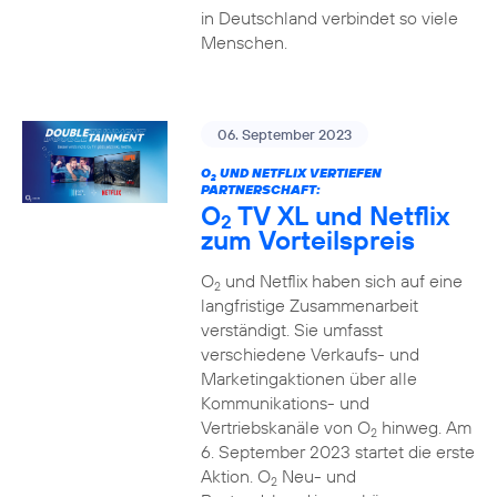
in Deutschland verbindet so viele
Menschen.
06. September 2023
O
UND NETFLIX VERTIEFEN
2
PARTNERSCHAFT:
O
TV XL und Netflix
2
zum Vorteilspreis
O
und Netflix haben sich auf eine
2
langfristige Zusammenarbeit
verständigt. Sie umfasst
verschiedene Verkaufs- und
Marketingaktionen über alle
Kommunikations- und
Vertriebskanäle von O
hinweg. Am
2
6. September 2023 startet die erste
Aktion. O
Neu- und
2