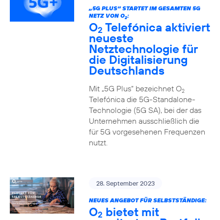
„5G PLUS“ STARTET IM GESAMTEN 5G
NETZ VON O
:
2
O
Telefónica aktiviert
2
neueste
Netztechnologie für
die Digitalisierung
Deutschlands
Mit „5G Plus“ bezeichnet O
2
Telefónica die 5G-Standalone-
Technologie (5G SA), bei der das
Unternehmen ausschließlich die
für 5G vorgesehenen Frequenzen
nutzt.
28. September 2023
NEUES ANGEBOT FÜR SELBSTSTÄNDIGE:
O
bietet mit
2