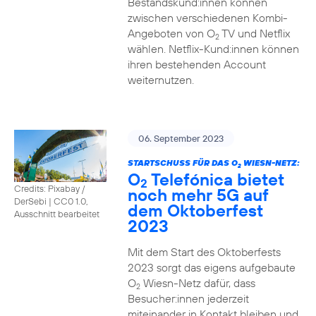
Bestandskund:innen können
zwischen verschiedenen Kombi-
Angeboten von O
TV und Netflix
2
wählen. Netflix-Kund:innen können
ihren bestehenden Account
weiternutzen.
06. September 2023
STARTSCHUSS FÜR DAS O
WIESN-NETZ:
2
O
Telefónica bietet
2
Credits: Pixabay /
noch mehr 5G auf
DerSebi
|
CC0 1.0,
dem Oktoberfest
Ausschnitt bearbeitet
2023
Mit dem Start des Oktoberfests
2023 sorgt das eigens aufgebaute
O
Wiesn-Netz dafür, dass
2
Besucher:innen jederzeit
miteinander in Kontakt bleiben und