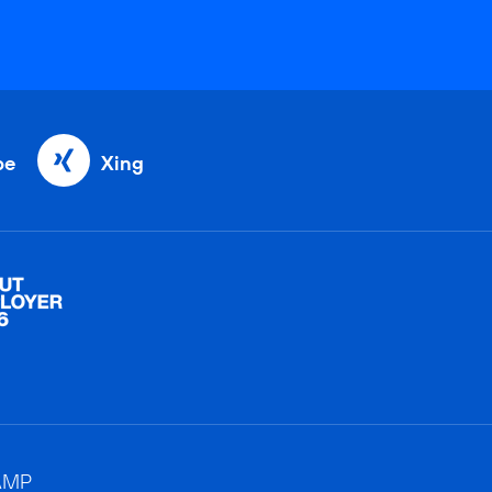
be
Xing
AMP