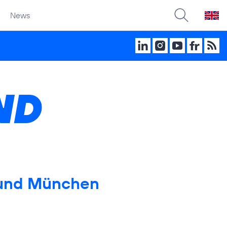
News
ND
 und München