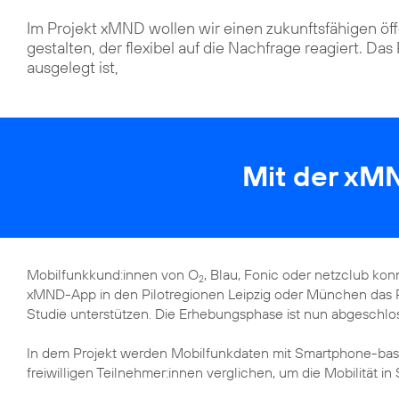
Im Projekt xMND wollen wir einen zukunftsfähigen öf
gestalten, der flexibel auf die Nachfrage reagiert. Das
ausgelegt ist,
Mit der xM
Mobilfunkkund:innen von O
, Blau, Fonic oder netzclub ko
2
xMND-App in den Pilotregionen Leipzig oder München das 
Studie unterstützen. Die Erhebungsphase ist nun abgeschlo
In dem Projekt werden Mobilfunkdaten mit Smartphone-ba
freiwilligen Teilnehmer:innen verglichen, um die Mobilität i