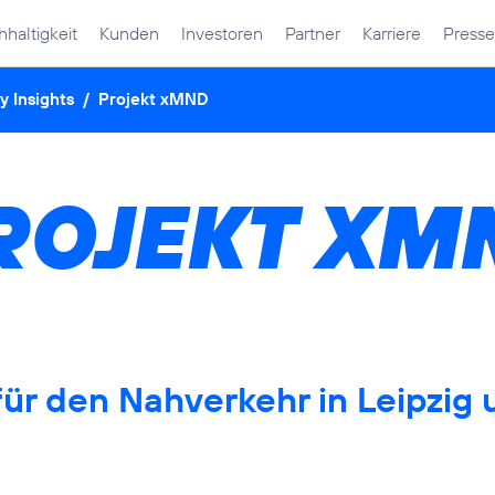
haltigkeit
Kunden
Investoren
Partner
Karriere
Presse
y Insights
/
Projekt xMND
ROJEKT XM
ür den Nahverkehr in Leipzig