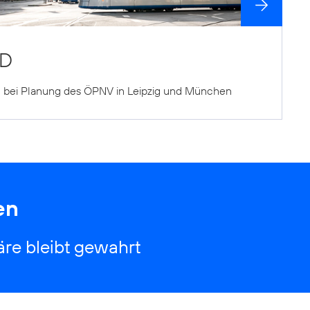
ND
n bei Planung des ÖPNV in Leipzig und München
en
äre bleibt gewahrt