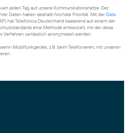
rauen jeden Tag auf unsere Kommunikationsnetze. Der
hrer Daten haben deshalb höchste Priorität. Mit der
Data
P) hat Telefónica Deutschland basierend auf einem der
chutzstandards eine Methode entwickelt, mit der diese
s Verfahren verlässlich anonymisiert werden.
 wenn Mobilfunkgeräte, z.B. beim Telefonieren, mit unseren
eren.