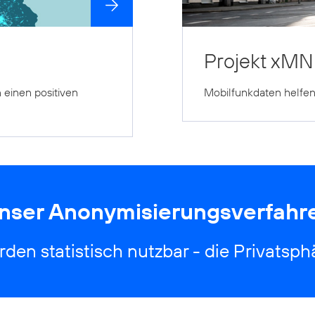
Projekt xM
 einen positiven
Mobilfunkdaten helfe
nser Anonym­isierungs­ver­fahr
den statistisch nutzbar - die Privatsph