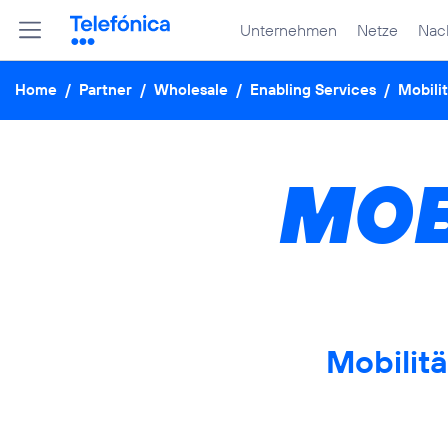
Unternehmen
Netze
Nach
Home
/
Partner
/
Wholesale
/
Enabling Services
/
Mobilit
MOB
Mobilit