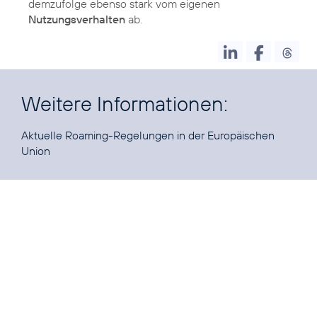
demzufolge ebenso stark vom eigenen
Nutzungsverhalten
ab.
Weitere Informationen:
Ak­tu­el­le
Ro­aming-Re­ge­lun­gen
in der Eu­ro­päi­schen
Uni­on