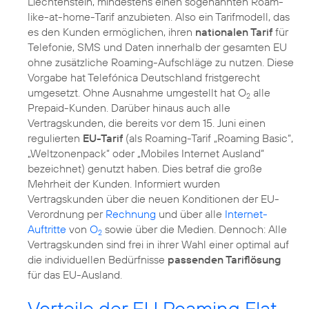
Liechtenstein, mindestens einen sogenannten Roam-
like-at-home-Tarif anzubieten. Also ein Tarifmodell, das
es den Kunden ermöglichen, ihren
nationalen Tarif
für
Telefonie, SMS und Daten innerhalb der gesamten EU
ohne zusätzliche Roaming-Aufschläge zu nutzen. Diese
Vorgabe hat Telefónica Deutschland fristgerecht
umgesetzt. Ohne Ausnahme umgestellt hat O
alle
2
Prepaid-Kunden. Darüber hinaus auch alle
Vertragskunden, die bereits vor dem 15. Juni einen
regulierten
EU-Tarif
(als Roaming-Tarif „Roaming Basic“,
„Weltzonenpack“ oder „Mobiles Internet Ausland“
bezeichnet) genutzt haben. Dies betraf die große
Mehrheit der Kunden. Informiert wurden
Vertragskunden über die neuen Konditionen der EU-
Verordnung per
Rechnung
und über alle
Internet-
Auftritte
von
O
sowie über die Medien. Dennoch: Alle
2
Vertragskunden sind frei in ihrer Wahl einer optimal auf
die individuellen Bedürfnisse
passenden Tariflösung
für das EU-Ausland.
Vorteile der EU Roaming Flat