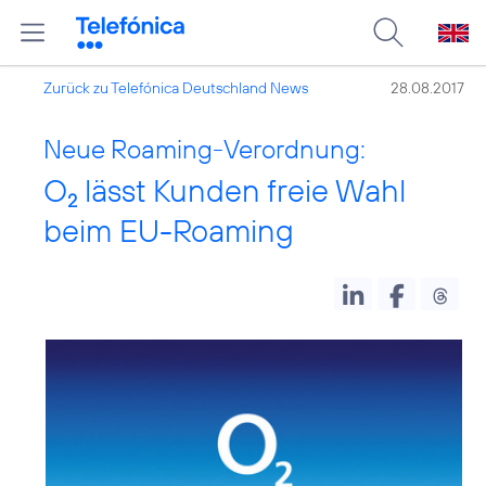
Zurück zu Telefónica Deutschland News
28.08.2017
Neue Roaming-Verordnung:
O
lässt Kunden freie Wahl
2
beim EU-Roaming