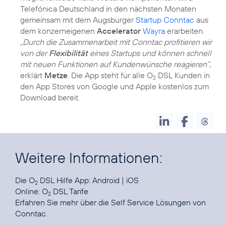
Telefónica Deutschland in den nächsten Monaten
gemeinsam mit dem Augsburger
Startup Conntac
aus
dem konzerneigenen
Accelerator
Wayra
erarbeiten.
„Durch die Zusammenarbeit mit Conntac profitieren wir
von der
Flexibilität
eines Startups und können schnell
mit neuen Funktionen auf Kundenwünsche reagieren“
,
erklärt
Metze
. Die App steht für alle O
DSL Kunden in
2
den App Stores von Google und Apple kostenlos zum
Download bereit.
Weitere Informationen:
Die O
DSL Hilfe App:
Android
|
iOS
2
Online:
O
DSL Tarife
2
Erfahren Sie mehr über die
Self Service Lösungen von
Conntac
.