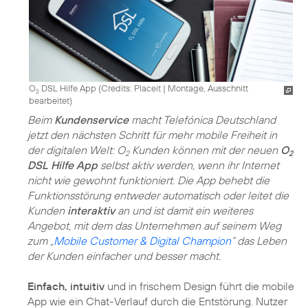
O
DSL Hilfe App (
Credits: Placeit
|
Montage, Ausschnitt
2
bearbeitet
)
Beim
Kundenservice
macht Telefónica Deutschland
jetzt den nächsten Schritt für mehr mobile Freiheit in
der digitalen Welt: O
Kunden können mit der neuen
O
2
2
DSL Hilfe App
selbst aktiv werden, wenn ihr Internet
nicht wie gewohnt funktioniert. Die App behebt die
Funktionsstörung entweder automatisch oder leitet die
Kunden
interaktiv
an und ist damit ein weiteres
Angebot, mit dem das Unternehmen auf seinem Weg
zum „
Mobile Customer & Digital Champion
“ das Leben
der Kunden einfacher und besser macht.
Einfach, intuitiv
und in frischem Design führt die mobile
App wie ein Chat-Verlauf durch die Entstörung. Nutzer