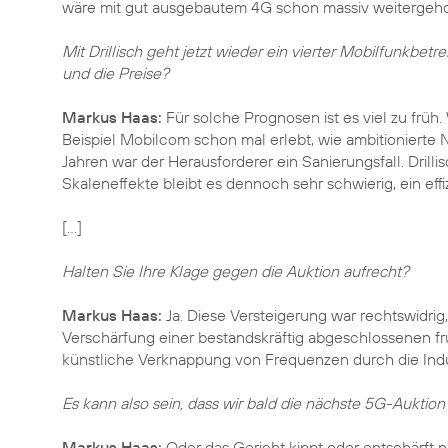
wäre mit gut ausgebautem 4G schon massiv weitergeho
Mit Drillisch geht jetzt wieder ein vierter Mobilfunkbe
und die Preise?
Markus Haas:
Für solche Prognosen ist es viel zu früh
Beispiel Mobilcom schon mal erlebt, wie ambitionierte 
Jahren war der Herausforderer ein Sanierungsfall. Dril
Skaleneffekte bleibt es dennoch sehr schwierig, ein eff
[…]
Halten Sie Ihre Klage gegen die Auktion aufrecht?
Markus Haas:
Ja. Diese Versteigerung war rechtswidrig
Verschärfung einer bestandskräftig abgeschlossenen frü
künstliche Verknappung von Frequenzen durch die Indu
Es kann also sein, dass wir bald die nächste 5G-Auktio
Markus Haas:
Oder das Gericht kippt oder entschärft n