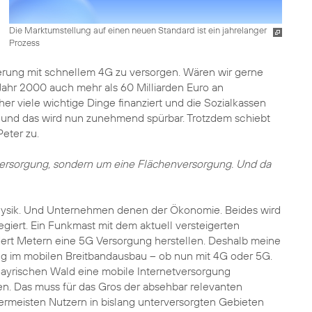
Die Marktumstellung auf einen neuen Standard ist ein jahrelanger
Prozess
erung mit schnellem 4G zu versorgen. Wären wir gerne
 Jahr 2000 auch mehr als 60 Milliarden Euro an
r viele wichtige Dinge finanziert und die Sozialkassen
rt, und das wird nun zunehmend spürbar. Trotzdem schiebt
eter zu.
sversorgung, sondern um eine Flächenversorgung. Und da
ysik. Und Unternehmen denen der Ökonomie. Beides wird
giert. Ein Funkmast mit dem aktuell versteigerten
ert Metern eine 5G Versorgung herstellen. Deshalb meine
ng im mobilen Breitbandausbau – ob nun mit 4G oder 5G.
Bayrischen Wald eine mobile Internetversorgung
ren. Das muss für das Gros der absehbar relevanten
rmeisten Nutzern in bislang unterversorgten Gebieten