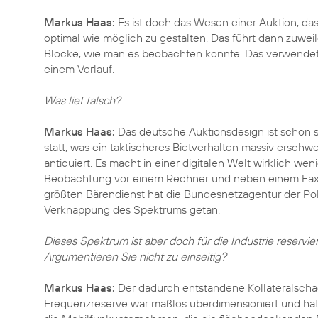
Markus Haas:
Es ist doch das Wesen einer Auktion, dass
optimal wie möglich zu gestalten. Das führt dann zuwe
Blöcke, wie man es beobachten konnte. Das verwendete
einem Verlauf.
Was lief falsch?
Markus Haas:
Das deutsche Auktionsdesign ist schon sp
statt, was ein taktischeres Bietverhalten massiv erschw
antiquiert. Es macht in einer digitalen Welt wirklich we
Beobachtung vor einem Rechner und neben einem Faxge
größten Bärendienst hat die Bundesnetzagentur der Poli
Verknappung des Spektrums getan.
Dieses Spektrum ist aber doch für die Industrie reserv
Argumentieren Sie nicht zu einseitig?
Markus Haas:
Der dadurch entstandene Kollateralschad
Frequenzreserve war maßlos überdimensioniert und hat 