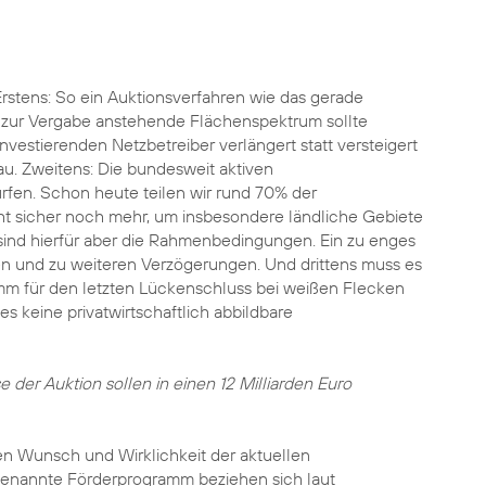
Erstens: So ein Auktionsverfahren wie das gerade
 zur Vergabe anstehende Flächenspektrum sollte
vestierenden Netzbetreiber verlängert statt versteigert
au. Zweitens: Die bundesweit aktiven
ürfen. Schon heute teilen wir rund 70% der
eht sicher noch mehr, um insbesondere ländliche Gebiete
ind hierfür aber die Rahmenbedingungen. Ein zu enges
sen und zu weiteren Verzögerungen. Und drittens muss es
ramm für den letzten Lückenschluss bei weißen Flecken
s keine privatwirtschaftlich abbildbare
e der Auktion sollen in einen 12 Milliarden Euro
hen Wunsch und Wirklichkeit der aktuellen
s genannte Förderprogramm beziehen sich laut