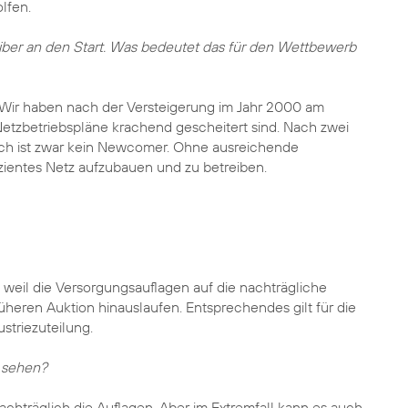
lfen.
treiber an den Start. Was bedeutet das für den Wettbewerb
. Wir haben nach der Versteigerung im Jahr 2000 am
Netzbetriebspläne krachend gescheitert sind. Nach zwei
lisch ist zwar kein Newcomer. Ohne ausreichende
izientes Netz aufzubauen und zu betreiben.
, weil die Versorgungsauflagen auf die nachträgliche
heren Auktion hinauslaufen. Entsprechendes gilt für die
striezuteilung.
n sehen?
achträglich die Auflagen. Aber im Extremfall kann es auch