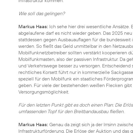
Infrastruktur kommen.
Wie soll das gelingen?
Markus Haas:
Ich sehe hier drei wesentliche Ansätze. 
abgelaufene darf es nicht wieder geben. Das 2025 neu
stattdessen gegen Ausbauauflagen für die bundesweit in
werden. So fließt das Geld unmittelbar in den Netzausb
Mobilfunknetzbetreiber sollten verstärkt kooperieren d
Mobilfunkmasten, also der passiven Infrastruktur. Da g
und Verkehrswege besser zu versorgen. Entscheidend s
rechtliches Korsett führt nur in kommerzielle Sackgas
speziell für den Mobilfunk ein staatliches Förderprog
geben. Für viele der bestehenden weißen Flecken gibt e
Versorgungsmöglichkeit.
Für den letzten Punkt gibt es doch einen Plan: Die Erlös
umfassenden Topf für den Breitbandausbau fließen.
Markus Haas:
Genau da zeigt sich ja der Irrsinn zwisc
Infrastrukturförderung. Die Erlöse der Auktion und da