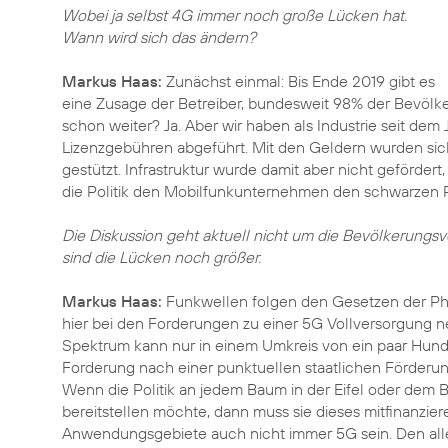
Wobei ja selbst 4G immer noch große Lücken hat.
Wann wird sich das ändern?
Markus Haas:
Zunächst einmal: Bis Ende 2019 gibt es
eine Zusage der Betreiber, bundesweit 98% der Bevölk
schon weiter? Ja. Aber wir haben als Industrie seit dem
Lizenzgebühren abgeführt. Mit den Geldern wurden siche
gestützt. Infrastruktur wurde damit aber nicht geförde
die Politik den Mobilfunkunternehmen den schwarzen P
Die Diskussion geht aktuell nicht um die Bevölkerung
sind die Lücken noch größer.
Markus Haas:
Funkwellen folgen den Gesetzen der Ph
hier bei den Forderungen zu einer 5G Vollversorgung ne
Spektrum kann nur in einem Umkreis von ein paar Hund
Forderung nach einer punktuellen staatlichen Förderu
Wenn die Politik an jedem Baum in der Eifel oder dem 
bereitstellen möchte, dann muss sie dieses mitfinanzie
Anwendungsgebiete auch nicht immer 5G sein. Den alle