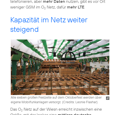
telefonieren, aber
mehr Daten
nutzen, gibt es vor Ort
weniger GSM im O
Netz, dafür
mehr LTE
.
2
Kapazität im Netz weiter
steigend
Alle sieben großen Festzelte auf dem Oktoberfest werden über
eigene Mobilfunkanlagen versorgt. (
Credits: Leonie Flashar
)
Das O
Netz auf der Wiesn erreicht inzwischen eine
2
Größe, mit der locker eine
mittlere deutsche