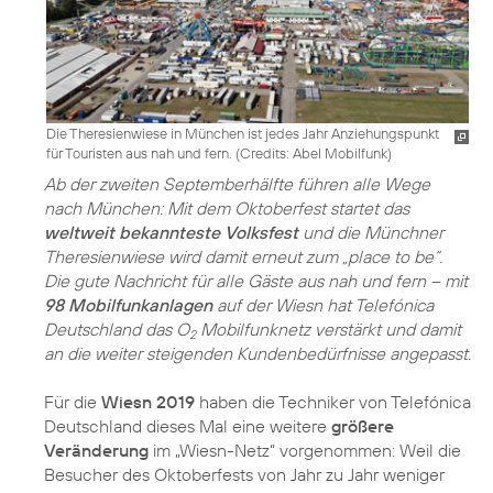
Die Theresienwiese in München ist jedes Jahr Anziehungspunkt
für Touristen aus nah und fern. (
Credits: Abel Mobilfunk
)
Ab der zweiten Septemberhälfte führen alle Wege
nach München: Mit dem Oktoberfest startet das
weltweit bekannteste Volksfest
und die Münchner
Theresienwiese wird damit erneut zum „place to be“.
Die gute Nachricht für alle Gäste aus nah und fern – mit
98 Mobilfunkanlagen
auf der Wiesn hat Telefónica
Deutschland das O
Mobilfunknetz verstärkt und damit
2
an die weiter steigenden Kundenbedürfnisse angepasst.
Für die
Wiesn 2019
haben die Techniker von Telefónica
Deutschland dieses Mal eine weitere
größere
Veränderung
im „Wiesn-Netz“ vorgenommen: Weil die
Besucher des Oktoberfests von Jahr zu Jahr weniger