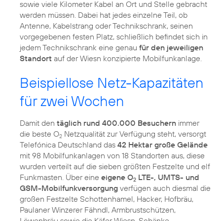
sowie viele Kilometer Kabel an Ort und Stelle gebracht
werden müssen. Dabei hat jedes einzelne Teil, ob
Antenne, Kabelstrang oder Technikschrank, seinen
vorgegebenen festen Platz, schließlich befindet sich in
jedem Technikschrank eine genau
für den jeweiligen
Standort
auf der Wiesn konzipierte Mobilfunkanlage.
Beispiellose Netz-Kapazitäten
für zwei Wochen
Damit den
täglich rund 400.000 Besuchern
immer
die beste O
Netzqualität zur Verfügung steht, versorgt
2
Telefónica Deutschland das
42 Hektar große Gelände
mit 98 Mobilfunkanlagen von 18 Standorten aus, diese
wurden verteilt auf die sieben größten Festzelte und elf
Funkmasten. Über eine
eigene O
LTE-, UMTS- und
2
GSM-Mobilfunkversorgung
verfügen auch diesmal die
großen Festzelte Schottenhamel, Hacker, Hofbräu,
Paulaner Winzerer Fähndl, Armbrustschützen,
Löwenbräu sowie die Käfer Wiesn-Schänke.