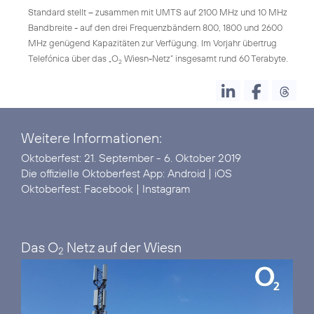
Standard stellt – zusammen mit UMTS auf 2100 MHz und 10 MHz
Bandbreite - auf den drei Frequenzbändern 800, 1800 und 2600
MHz genügend Kapazitäten zur Verfügung. Im Vorjahr übertrug
Telefónica über das „O
Wiesn-Netz“ insgesamt rund 60 Terabyte.
2
Weitere Informationen:
Oktoberfest:
21. September - 6. Oktober 2019
Die offizielle Oktoberfest App:
Android
|
iOS
Oktoberfest:
Facebook
|
Instagram
Das O
Netz auf der Wiesn
2