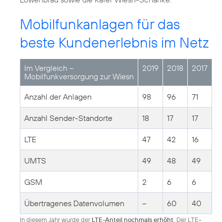
Mobilfunkanlagen für das
beste Kundenerlebnis im Netz
Im Vergleich –
2019
2018
2017
Mobilfunkversorgung zur Wiesn
Anzahl der Anlagen
98
96
71
Anzahl Sender-Standorte
18
17
17
LTE
47
42
16
UMTS
49
48
49
GSM
2
6
6
Übertragenes Datenvolumen
--
60
40
In diesem Jahr wurde der
LTE-Anteil nochmals erhöht
. Der LTE-