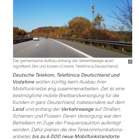
Der gemeinsame Aufbau entlang der Verkehrswege spart
signifikant Zeit und Kosten (
Credits: Telefónica Deutschland
)
Deutsche Telekom, Telefónica Deutschland und
Vodafone
wollen künftig beim Ausbau ihrer
Mobilfunknetze eng zusammenarbeiten. Ziel ist eine
bestmögliche mobile Breitbandversorgung für die
Kunden in ganz Deutschland, insbesondere auf dem
Land
und entlang der
Verkehrswege
auf Straßen,
Schienen und Flüssen. Deren Versorgung war den
Betreibern im Zuge der Frequenzauktion auferlegt
worden. Dafür planen die drei Telekommunikations­
anbieter,
bis zu 6.000 neue Mobilfunkstandorte