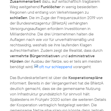
Zusammenarbeit
dazu, auf wirtschaftlich tragbarem
Weg weitgehend
Funklöcher
in wenig besiedelten
Regionen und entlang von Verkehrswegen zu
schließen
. Die im Zuge der Frequenzauktion 2019 von
der Bundesnetzagentur (BNetzA) verhängten
Versorgungsauflagen erfordern Investitionen in
Milliardenhöhe. Die drei Unternehmen halten die
Auflagen nach wie vor für unverhältnismäßig und
rechtswidrig, weshalb sie ihre laufenden Klagen
aufrechterhalten. Zudem zeigt die Realität, dass durch
vermehrte Bürgerinitiativen
und
administrative
Hürden
der Ausbau der Netze, wo er teils am meisten
benötigt wird,
oft nur schleppend
vorangeht.
Das Bundeskartellamt ist über die
Kooperationspläne
informiert. Bereits in der Vergangenheit hat die BNetzA
deutlich gemacht, dass sie die gemeinsame Nutzung
von Infrastruktur grundsätzlich für sinnvoll hält.
Spätestens im Frühjahr 2020 sollen die weiteren Details
der Kooperation vertraglich festgelegt werden. Die
gemeinsame Netzausbauplanung könnte dann zeitnah