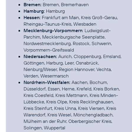
Bremen:
Bremen, Bremerhaven
Hamburg:
Hamburg
Hessen:
Frankfurt am Main, Kreis Groß-Gerau,
Rheingau-Taunus-Kreis, Wiesbaden
Mecklenburg-Vorpommern
: Ludwigslust-
Parchim, Mecklenburgische Seenplatte,
Nordwestmecklenburg, Rostock, Schwerin,
Vorpommern-Greifswald
Niedersachsen:
Aurich, Cloppenburg, Emsland,
Göttingen, Harburg, Leer, Osnabrück,
Nienburg/Weser, Region Hannover, Vechta,
Verden, Wesermarsch
Nordrhein-Westfalen:
Aachen, Bochum,
Düsseldorf, Essen, Herne, Krefeld, Kreis Borken,
Kreis Coesfeld, Kreis Mettmann, Kreis Minden-
Lübbecke, Kreis Olpe, Kreis Recklinghausen,
Kreis Steinfurt, Kreis Unna, Kreis Viersen, Kreis
Warendorf, Kreis Wesel, Mönchengladbach,
Mülheim an der Ruhr, Oberbergischer Kreis,
Solingen, Wuppertal