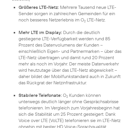
Größeres LTE-Netz:
Mehrere Tausend neue LTE-
Sender sorgen in zahlreichen Gemeinden für ein
noch besseres Netzerlebnis im O
LTE-Netz.
2
Mehr LTE im Display:
Durch die deutlich
gestiegene LTE-Verfügbarkeit werden rund 85
Prozent des Datenvolumens der Kunden –
einschließlich Eigen- und Partnermarken – über das
LTE-Netz übertragen und damit rund 20 Prozent
mehr als noch im Vorjahr. Der meiste Datenverkehr
wird heutzutage über das LTE-Netz abgewickelt –
daher bildet der Mobilfunkstandard auch in Zukunft
das Rückgrat der Netzinfrastruktur.
Stabilere Telefonate:
O
Kunden können
2
unterwegs deutlich länger ohne Gesprächsabrisse
telefonieren. Im Vergleich zum Vorjahresbeginn hat
sich die Stabilität um 25 Prozent gesteigert. Dank
Voice over LTE (VoLTE) telefonieren sie im LTE-Netz
ohnehin mit bester HD Voice-Sprachqualität.