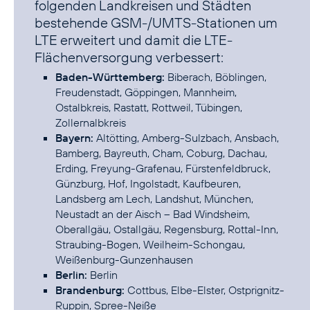
folgenden Landkreisen und Städten
bestehende GSM-/UMTS-Stationen um
LTE erweitert und damit die LTE-
Flächenversorgung verbessert:
Baden-Württemberg:
Biberach, Böblingen,
Freudenstadt, Göppingen, Mannheim,
Ostalbkreis, Rastatt, Rottweil, Tübingen,
Zollernalbkreis
Bayern:
Altötting, Amberg-Sulzbach, Ansbach,
Bamberg, Bayreuth, Cham, Coburg, Dachau,
Erding, Freyung-Grafenau, Fürstenfeldbruck,
Günzburg, Hof, Ingolstadt, Kaufbeuren,
Landsberg am Lech, Landshut, München,
Neustadt an der Aisch – Bad Windsheim,
Oberallgäu, Ostallgäu, Regensburg, Rottal-Inn,
Straubing-Bogen, Weilheim-Schongau,
Weißenburg-Gunzenhausen
Berlin:
Berlin
Brandenburg:
Cottbus, Elbe-Elster, Ostprignitz-
Ruppin, Spree-Neiße