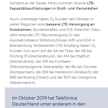
Sohland an der Spree. Hinzu kommen diverse
LTE-
Kapazitätsaufrüstungen in Groß- und Kleinstädten
.
Auch unterwegs haben O
Kunden seit Oktober in
2
vielen Regionen eine
bessere LTE-Versorgung an
Autobahnen
, Bundesstraßen und ICE-Strecken. Dazu
zählt etwa die LTE-Neuversorgung für das
Autobahndreieck Wittstock/Dosse (A19 und A24) in
Brandenburg. Verbesserten LTE-Empfang haben O
2
Kunden nun auch auf der A4 bei Olpe, der A8 bei
Olching (Fürstenfeldbruck), der A14 bei Staßfurt
(Salzlandkreis), der A19 bei Fünfseen
(Mecklenburgische Seenplatte), der B6 bei Oschatz
(Nordsachsen), der B14 bei Heilsbronn (Ansbach), der
B85 bei Roding (Cham) und der B211 bei Ovelgönne
(Wesermarsch).
Im Oktober 2019 hat Telefónica
Deutschland unter anderem in den