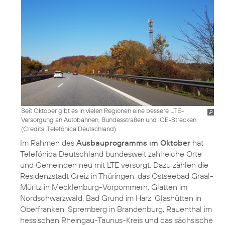
Seit Oktober gibt es in vielen Regionen eine bessere LTE-
Versorgung an Autobahnen, Bundesstraßen und ICE-Strecken.
(
Credits: Telefónica Deutschland
)
Im Rahmen des
Ausbauprogramms im Oktober
hat
Telefónica Deutschland bundesweit zahlreiche Orte
und Gemeinden neu mit LTE versorgt. Dazu zählen die
Residenzstadt Greiz in Thüringen, das Ostseebad Graal-
Müritz in Mecklenburg-Vorpommern, Glatten im
Nordschwarzwald, Bad Grund im Harz, Glashütten in
Oberfranken, Spremberg in Brandenburg, Rauenthal im
hessischen Rheingau-Taunus-Kreis und das sächsische