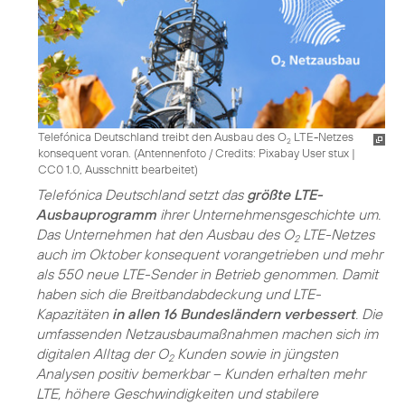
Telefónica Deutschland treibt den Ausbau des O
LTE-Netzes
2
konsequent voran. (
Antennenfoto / Credits: Pixabay User stux
|
CC0 1.0, Ausschnitt bearbeitet
)
Telefónica Deutschland setzt das
größte LTE-
Ausbauprogramm
ihrer Unternehmensgeschichte um.
Das Unternehmen hat den Ausbau des O
LTE-Netzes
2
auch im Oktober konsequent vorangetrieben und mehr
als 550 neue LTE-Sender in Betrieb genommen. Damit
haben sich die Breitbandabdeckung und LTE-
Kapazitäten
in allen 16 Bundesländern verbessert
. Die
umfassenden Netzausbaumaßnahmen machen sich im
digitalen Alltag der O
Kunden sowie in jüngsten
2
Analysen positiv bemerkbar – Kunden erhalten mehr
LTE, höhere Geschwindigkeiten und stabilere