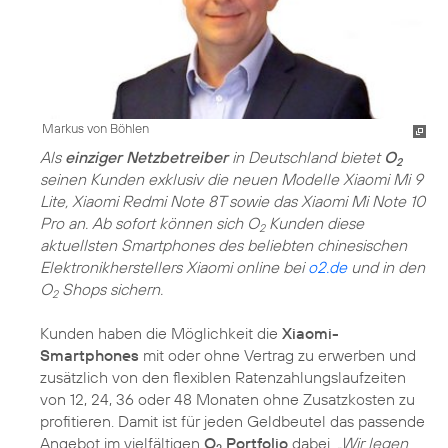
Markus von Böhlen
Als
einziger Netzbetreiber
in Deutschland bietet
O
2
seinen Kunden exklusiv die neuen Modelle Xiaomi Mi 9
Lite, Xiaomi Redmi Note 8T sowie das Xiaomi Mi Note 10
Pro an. Ab sofort können sich O
Kunden diese
2
aktuellsten Smartphones des beliebten chinesischen
Elektronikherstellers Xiaomi online bei
o2.de
und in den
O
Shops sichern.
2
Kunden haben die Möglichkeit die
Xiaomi-
Smartphones
mit oder ohne Vertrag zu erwerben und
zusätzlich von den flexiblen Ratenzahlungslaufzeiten
von 12, 24, 36 oder 48 Monaten ohne Zusatzkosten zu
profitieren. Damit ist für jeden Geldbeutel das passende
Angebot im vielfältigen
O
Portfolio
dabei.
„Wir legen
2