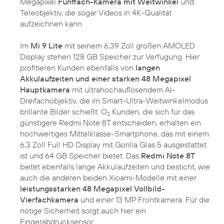
Megapixel
Fünffach-Kamera mit Weitwinkel
und
Teleobjektiv, die sogar Videos in 4K-Qualität
aufzeichnen kann.
Im
Mi 9 Lite
mit seinem 6,39 Zoll großen AMOLED
Display stehen 128 GB Speicher zur Verfügung. Hier
profitieren Kunden ebenfalls von
langen
Akkulaufzeiten und einer starken 48 Megapixel
Hauptkamera
mit ultrahochauflösendem AI-
Dreifachobjektiv, die im Smart-Ultra-Weitwinkelmodus
brillante Bilder schießt. O
Kunden, die sich für das
2
günstigere Redmi Note 8T entscheiden, erhalten ein
hochwertiges Mittelklasse-Smartphone, das mit einem
6,3 Zoll Full HD Display mit Gorilla Glas 5 ausgestattet
ist und 64 GB Speicher bietet. Das
Redmi Note 8T
bietet ebenfalls lange Akkulaufzeiten und besticht, wie
auch die anderen beiden Xioami-Modelle mit einer
leistungsstarken 48 Megapixel Vollbild-
Vierfachkamera
und einer 13 MP Frontkamera. Für die
nötige Sicherheit sorgt auch hier ein