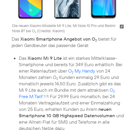
Die neuen Xiaomi-Modelle Mi 9 Lite, Mi Note 10 Pro und Redmi
Note 8T bei O
(
Credits: Xiaomi
)
2
Das
Xiaomi Smartphone Angebot von O
bietet für
2
jeden Geldbeutel das passende Gerät:
Das
Xiaomi Mi 9 Lite
ist ein starkes Mittelklasse-
Smartphone und bereits für 349 Euro erhältlich. Bei
einer Ratenlaufzeit über
O
My Handy
von 24
2
Monaten zahlen O
Kunden einmalig 29 Euro und
2
monatlich jeweils 14,50 Euro. Zusätzlich gibt es das
Mi 9 Lite auch im Bundle mit dem attraktiven
O
2
Free M Tarif
.
Für 29,99 Euro monatlich, bei 24
1) 3)
Monaten Vertragslaufzeit und einer Einmalzahlung
von 25 Euro, erhalten Kunden zu ihrem
neuen
Smartphone 10 GB Highspeed Datenvolumen
und
eine Allnet-Flat für SMS und Telefonie in alle
deutschen Netze dazu.