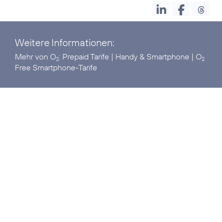
Weitere Informationen:
Mehr von O
:
Prepaid Tarife
|
Handy & Smartphone
|
O
2
2
Free Smartphone-Tarife