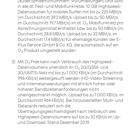
(außer Sonderrufnummern, Rufumleitungen) und SMS
in alle dt. Fest- und Mobilfunknetze, 10 GB Highspeed-
Datenvolumen für mobiles Surfen mit bis zu 225 MBit/s
(im Durchschnitt 39,2 MBit/s; Upload bis zu 50 MBit/s,
im Durchschnitt 19,7 MBit/s) im dt. O
Mobilfunknetz pro
2
Abrechnungsmonat enthalten bzw. bis zu 50 MBit/s (im
Durchschnitt 28,8 MBit/s; Upload bis zu 32 MBit/s, im
Durchschnitt 17,4 MBit/s) für ehemalige Kunden der E-
Plus Service GmbH & Co. KG, die automatisch auf ein
O
Produkt umgestellt wurden.
2
3)
Mit O
Free kann nach Verbrauch des Highspeed-
2
Datenvolumens unendlich im O
2G/GSM- und
2
3G/UMTS-Netz mit bis zu 1.000 KBit/s (im Durchschnitt
996 KBit/s) weitergesurft werden (HD-Video-Streaming
und Internetanwendungen mit ähnlich hohen oder
höheren Bandbreitenanforderungen nicht
uneingeschränkt möglich; Upload bis zu 1.000 KBit/s, im
Durchschnitt 964 KBit/s). Bei hinzubestellten Multi- und
Datacards reduziert sich die
Übertragungsgeschwindigkeit nach Verbrauch des
Highspeed-Datenvolumens auf bis zu 32 KBit/s im Up-
und Download. Stand Dezember 2019.