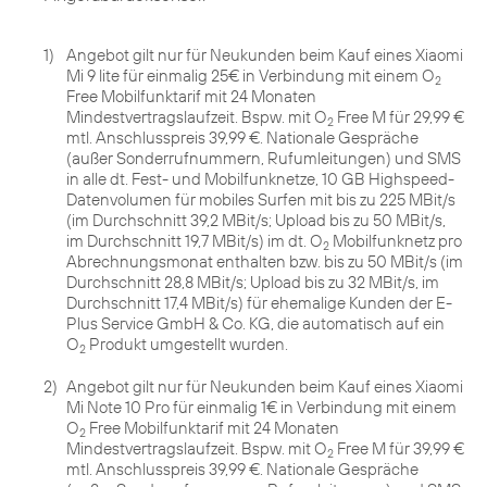
1)
Angebot gilt nur für Neukunden beim Kauf eines Xiaomi
Mi 9 lite für einmalig 25€ in Verbindung mit einem O
2
Free Mobilfunktarif mit 24 Monaten
Mindestvertragslaufzeit. Bspw. mit O
Free M für 29,99 €
2
mtl. Anschlusspreis 39,99 €. Nationale Gespräche
(außer Sonderrufnummern, Rufumleitungen) und SMS
in alle dt. Fest- und Mobilfunknetze, 10 GB Highspeed-
Datenvolumen für mobiles Surfen mit bis zu 225 MBit/s
(im Durchschnitt 39,2 MBit/s; Upload bis zu 50 MBit/s,
im Durchschnitt 19,7 MBit/s) im dt. O
Mobilfunknetz pro
2
Abrechnungsmonat enthalten bzw. bis zu 50 MBit/s (im
Durchschnitt 28,8 MBit/s; Upload bis zu 32 MBit/s, im
Durchschnitt 17,4 MBit/s) für ehemalige Kunden der E-
Plus Service GmbH & Co. KG, die automatisch auf ein
O
Produkt umgestellt wurden.
2
2)
Angebot gilt nur für Neukunden beim Kauf eines Xiaomi
Mi Note 10 Pro für einmalig 1€ in Verbindung mit einem
O
Free Mobilfunktarif mit 24 Monaten
2
Mindestvertragslaufzeit. Bspw. mit O
Free M für 39,99 €
2
mtl. Anschlusspreis 39,99 €. Nationale Gespräche