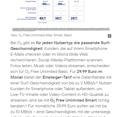
Neu: O
Free Unlimited Max, Smart, Basic
2
Bei O
gibt es
für jeden Nutzertyp die passende Surf-
2
Geschwindigkeit
. Kunden, die auf ihrem Smartphone
E-Mails checken oder im World Wide Web
recherchieren, Social-Media-Plattformen scannen,
Fotos teilen, Musik oder Videos streamen, entscheiden
sich für O
Free Unlimited Basic. Für
29,99 Euro im
2
Monat
bietet der
Einsteiger-Tarif
eine Datenflatrate mit
einer Surf-Geschwindigkeit von bis zu 2 MBit/s.
Nutzen
5
Kunden ihr Smartphone oder Tablet außerdem, um
Live-TV-Inhalte oder Video-Content in HD-Qualität zu
streamen, sind sie mit
O
Free Unlimited Smart
richtig
2
beraten.
Für monatliche 39,99 Euro surfen sie mit bis
6
zu 10 MBit/s – eine Geschwindigkeit, mit der unterwegs