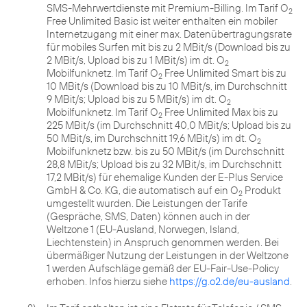
SMS-Mehrwertdienste mit Premium-Billing. Im Tarif O
2
Free Unlimited Basic ist weiter enthalten ein mobiler
Internetzugang mit einer max. Datenübertragungsrate
für mobiles Surfen mit bis zu 2 MBit/s (Download bis zu
2 MBit/s, Upload bis zu 1 MBit/s) im dt. O
2
Mobilfunknetz. Im Tarif O
Free Unlimited Smart bis zu
2
10 MBit/s (Download bis zu 10 MBit/s, im Durchschnitt
9 MBit/s; Upload bis zu 5 MBit/s) im dt. O
2
Mobilfunknetz. Im Tarif O
Free Unlimited Max bis zu
2
225 MBit/s (im Durchschnitt 40,0 MBit/s; Upload bis zu
50 MBit/s, im Durchschnitt 19,6 MBit/s) im dt. O
2
Mobilfunknetz bzw. bis zu 50 MBit/s (im Durchschnitt
28,8 MBit/s; Upload bis zu 32 MBit/s, im Durchschnitt
17,2 MBit/s) für ehemalige Kunden der E-Plus Service
GmbH & Co. KG, die automatisch auf ein O
Produkt
2
umgestellt wurden. Die Leistungen der Tarife
(Gespräche, SMS, Daten) können auch in der
Weltzone 1 (EU-Ausland, Norwegen, Island,
Liechtenstein) in Anspruch genommen werden. Bei
übermäßiger Nutzung der Leistungen in der Weltzone
1 werden Aufschläge gemäß der EU-Fair-Use-Policy
erhoben. Infos hierzu siehe
https://g.o2.de/eu-ausland
.