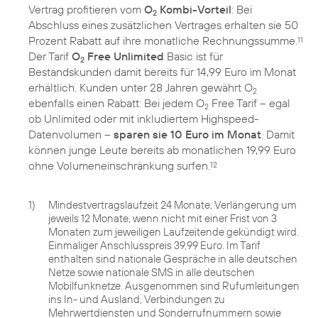
Vertrag profitieren vom
O
Kombi-Vorteil
: Bei
2
Abschluss eines zusätzlichen Vertrages erhalten sie 50
Prozent Rabatt auf ihre monatliche Rechnungssumme.
11
Der Tarif
O
Free Unlimited
Basic ist für
2
Bestandskunden damit bereits für 14,99 Euro im Monat
erhältlich. Kunden unter 28 Jahren gewährt O
2
ebenfalls einen Rabatt: Bei jedem O
Free Tarif – egal
2
ob Unlimited oder mit inkludiertem Highspeed-
Datenvolumen –
sparen sie 10 Euro im Monat
. Damit
können junge Leute bereits ab monatlichen 19,99 Euro
ohne Volumeneinschränkung surfen.
12
1)
Mindestvertragslaufzeit 24 Monate; Verlängerung um
jeweils 12 Monate, wenn nicht mit einer Frist von 3
Monaten zum jeweiligen Laufzeitende gekündigt wird.
Einmaliger Anschlusspreis 39,99 Euro. Im Tarif
enthalten sind nationale Gespräche in alle deutschen
Netze sowie nationale SMS in alle deutschen
Mobilfunknetze. Ausgenommen sind Rufumleitungen
ins In- und Ausland, Verbindungen zu
Mehrwertdiensten und Sonderrufnummern sowie