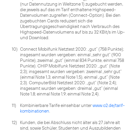
(nur Datennutzung in Weltzone 1) zugebucht werden,
die jeweils auf das im Tarif enthaltene Highspeed-
Datenvolumen zugreifen (Connect-Option). Bei den
zugebuchten Cards reduziert sich die
Übertragungsgeschwindigkeit nach Verbrauch des
Highspeed-Datenvolumens auf bis zu 32 KBit/s im Up-
und Download.
10)
Connect Mobilfunk Netztest 2020: „gut“ (758 Punkte);
insgesamt wurden vergeben: einmal „sehr gut“ (900
Punkte), zweimal „gut“ (einmal 834 Punkte, einmal 758
Punkte). CHIP Mobilfunk Netztest 2020: „gut“ (Note
2,3); insgesamt wurden vergeben: zweimal „sehr gut“
(einmal Note 1,3; einmal Note 1,5), einmal „gut“ (Note
2,3). ComputerBild Netztest 2020: „gut“ (Note 2,4);
insgesamt wurden vergeben: dreimal „gut“ (einmal
Note 1,8; einmal Note 1,9; einmal Note 2,4).
11)
Kombinierbare Tarife einsehbar unter
www.o2.de/tarif-
kombinationen
.
12)
Kunden, die bei Abschluss nicht älter als 27 Jahre alt
sind, sowie Schüler, Studenten und Auszubildenden