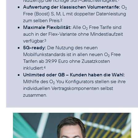
Nutzertyp die richtige Surf-Geschwindigkeit.
Aufwertung der klassischen Volumentarife:
O
2
Free (Boost) S, M, L mit doppelter Datenleistung
zum selben Preis.
2
Maximale Flexibilität:
Alle O
Free Tarife sind
2
auch in der Flex-Variante ohne Mindestlaufzeit
verfügbar.
3
5G-ready:
Die Nutzung des neuen
Mobilfunkstandards ist in allen neuen O
Free
2
Tarifen ab 39,99 Euro ohne Zusatzkosten
inkludiert.
4
Unlimited oder GB – Kunden haben die Wahl:
Mithilfe des O
You Konfigurators stellen sie ihre
2
individuellen Vertragskomponenten selbst
zusammen.