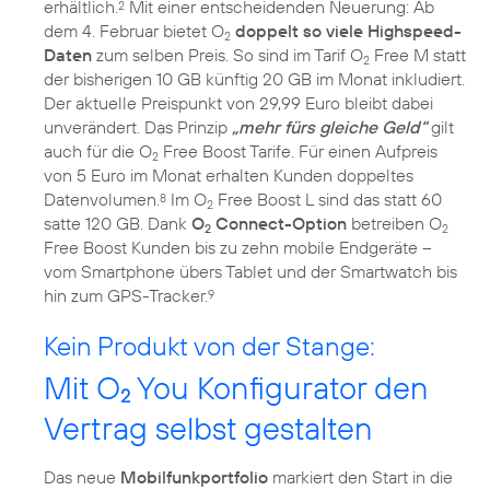
erhältlich.
Mit einer entscheidenden Neuerung: Ab
2
dem 4. Februar bietet O
doppelt so viele Highspeed-
2
Daten
zum selben Preis. So sind im Tarif O
Free M statt
2
der bisherigen 10 GB künftig 20 GB im Monat inkludiert.
Der aktuelle Preispunkt von 29,99 Euro bleibt dabei
unverändert. Das Prinzip
„mehr fürs gleiche Geld“
gilt
auch für die O
Free Boost Tarife. Für einen Aufpreis
2
von 5 Euro im Monat erhalten Kunden doppeltes
Datenvolumen.
Im O
Free Boost L sind das statt 60
8
2
satte 120 GB. Dank
O
Connect-Option
betreiben O
2
2
Free Boost Kunden bis zu zehn mobile Endgeräte –
vom Smartphone übers Tablet und der Smartwatch bis
hin zum GPS-Tracker.
9
Kein Produkt von der Stange:
Mit O
You Konfigurator den
2
Vertrag selbst gestalten
Das neue
Mobilfunkportfolio
markiert den Start in die