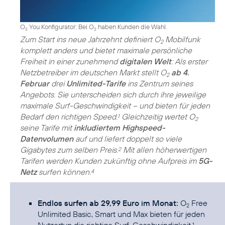
O
You Konfigurator: Bei O
haben Kunden die Wahl.
2
2
Zum Start ins neue Jahrzehnt definiert O
Mobilfunk
2
komplett anders und bietet maximale persönliche
Freiheit in einer zunehmend
digitalen Welt
: Als erster
Netzbetreiber im deutschen Markt stellt O
ab 4.
2
Februar
drei
Unlimited-Tarife
ins Zentrum seines
Angebots. Sie unterscheiden sich durch ihre jeweilige
maximale Surf-Geschwindigkeit – und bieten für jeden
Bedarf den richtigen Speed.
Gleichzeitig wertet O
1
2
seine Tarife mit
inkludiertem Highspeed-
Datenvolumen
auf und liefert doppelt so viele
Gigabytes zum selben Preis.
Mit allen höherwertigen
2
Tarifen werden Kunden zukünftig ohne Aufpreis im
5G-
Netz
surfen können.
4
Endlos surfen ab 29,99 Euro im Monat:
O
Free
2
Unlimited Basic, Smart und Max bieten für jeden
1