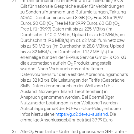
2)
Im Tarif enthalten ist eine Flatrate für Telefonie / SMS.
Gilt für nationale Gespräche außer für Verbindungen
zu Sonderrufnummern und Rufumleitungen, Taktung
60/60. Darüber hinaus sind 3 GB (O
Free S für 19,99
2
Euro), 20 GB (O
Free M für 29,99 Euro), 60 GB (O
2
2
Free L für 39,99) Daten mit bis zu 225 MBit/s (im
Durchschnitt 40,0 MBit/s; Upload bis zu 50 MBit/s, im
Durchschnitt 19,6 MBit/s) im dt. o2 Mobilfunknetz bzw.
bis zu 50 MBit/s (im Durchschnitt 28,8 MBit/s; Upload
bis zu 32 MBit/s, im Durchschnitt 17,2 MBit/s) für
ehemalige Kunden der E-Plus Service GmbH & Co. KG,
die automatisch auf ein O
Produkt umgestellt
2
wurden. Nach Verbrauch des enthaltenen
Datenvolumens für den Rest des Abrechnungsmonats
bis zu 32 KBit/s. Die Leistungen der Tarife (Gespräche,
SMS, Daten) können auch in der Weltzone 1 (EU-
Ausland, Norwegen, Island, Liechtenstein) in
Anspruch genommen werden. Bei übermäßiger
Nutzung der Leistungen in der Weltzone 1 werden
Aufschläge gemäß der EU-Fair-Use-Policy erhoben.
Infos hierzu siehe
https://g.o2.de/eu-ausland
. Die
einmalige Anschlussgebühr beträgt 39,99 Euro.
3)
Alle O
Free Tarife – Unlimited genauso wie GB-Tarife –
2