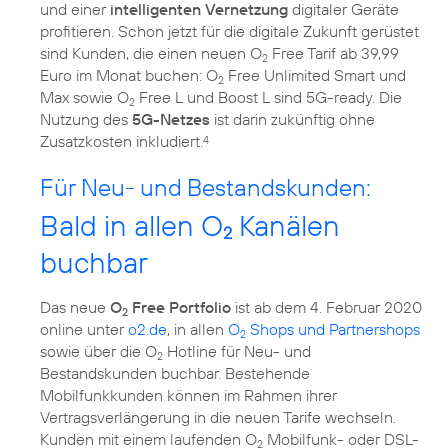
und einer
intelligenten Vernetzung
digitaler Geräte
profitieren. Schon jetzt für die digitale Zukunft gerüstet
sind Kunden, die einen neuen O
Free Tarif ab 39,99
2
Euro im Monat buchen: O
Free Unlimited Smart und
2
Max sowie O
Free L und Boost L sind 5G-ready. Die
2
Nutzung des
5G-Netzes
ist darin zukünftig ohne
Zusatzkosten inkludiert.
4
Für Neu- und Bestandskunden:
Bald in allen O
Kanälen
2
buchbar
Das neue
O
Free Portfolio
ist ab dem 4. Februar 2020
2
online unter
o2.de
, in allen
O
Shops und Partnershops
2
sowie über die O
Hotline für Neu- und
2
Bestandskunden buchbar. Bestehende
Mobilfunkkunden können im Rahmen ihrer
Vertragsverlängerung in die neuen Tarife wechseln.
Kunden mit einem laufenden O
Mobilfunk- oder DSL-
2