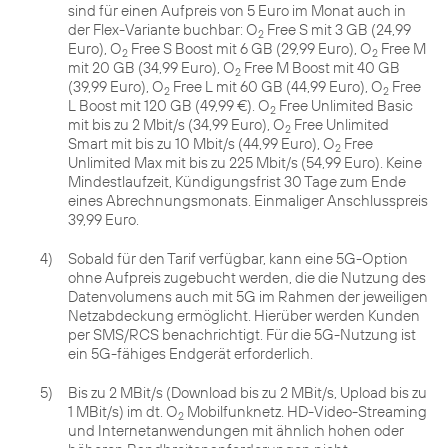
sind für einen Aufpreis von 5 Euro im Monat auch in
der Flex-Variante buchbar: O
Free S mit 3 GB (24,99
2
Euro), O
Free S Boost mit 6 GB (29,99 Euro), O
Free M
2
2
mit 20 GB (34,99 Euro), O
Free M Boost mit 40 GB
2
(39,99 Euro), O
Free L mit 60 GB (44,99 Euro), O
Free
2
2
L Boost mit 120 GB (49,99 €). O
Free Unlimited Basic
2
mit bis zu 2 Mbit/s (34,99 Euro), O
Free Unlimited
2
Smart mit bis zu 10 Mbit/s (44,99 Euro), O
Free
2
Unlimited Max mit bis zu 225 Mbit/s (54,99 Euro). Keine
Mindestlaufzeit, Kündigungsfrist 30 Tage zum Ende
eines Abrechnungsmonats. Einmaliger Anschlusspreis
39,99 Euro.
4)
Sobald für den Tarif verfügbar, kann eine 5G-Option
ohne Aufpreis zugebucht werden, die die Nutzung des
Datenvolumens auch mit 5G im Rahmen der jeweiligen
Netzabdeckung ermöglicht. Hierüber werden Kunden
per SMS/RCS benachrichtigt. Für die 5G-Nutzung ist
ein 5G-fähiges Endgerät erforderlich.
5)
Bis zu 2 MBit/s (Download bis zu 2 MBit/s, Upload bis zu
1 MBit/s) im dt. O
Mobilfunknetz. HD-Video-Streaming
2
und Internetanwendungen mit ähnlich hohen oder