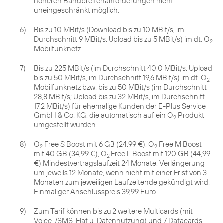
höheren Bandbreitenanforderungen nicht
uneingeschränkt möglich.
6)
Bis zu 10 MBit/s (Download bis zu 10 MBit/s, im
Durchschnitt 9 MBit/s; Upload bis zu 5 MBit/s) im dt. O
2
Mobilfunknetz.
7)
Bis zu 225 MBit/s (im Durchschnitt 40,0 MBit/s; Upload
bis zu 50 MBit/s, im Durchschnitt 19,6 MBit/s) im dt. O
2
Mobilfunknetz bzw. bis zu 50 MBit/s (im Durchschnitt
28,8 MBit/s; Upload bis zu 32 MBit/s, im Durchschnitt
17,2 MBit/s) für ehemalige Kunden der E-Plus Service
GmbH & Co. KG, die automatisch auf ein O
Produkt
2
umgestellt wurden.
8)
O
Free S Boost mit 6 GB (24,99 €), O
Free M Boost
2
2
mit 40 GB (34,99 €), O
Free L Boost mit 120 GB (44,99
2
€).Mindestvertragslaufzeit 24 Monate; Verlängerung
um jeweils 12 Monate, wenn nicht mit einer Frist von 3
Monaten zum jeweiligen Laufzeitende gekündigt wird.
Einmaliger Anschlusspreis 39,99 Euro.
9)
Zum Tarif können bis zu 2 weitere Multicards (mit
Voice-/SMS-Flat u. Datennutzung) und 7 Datacards