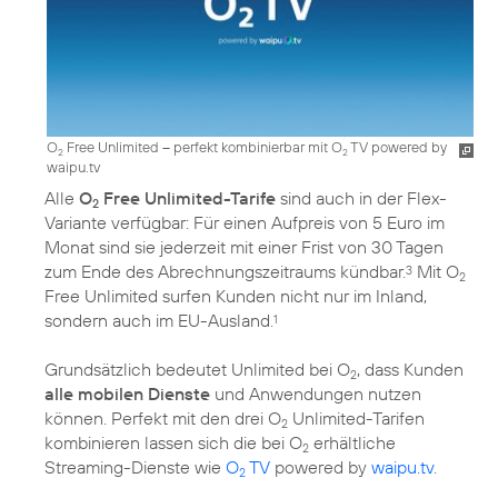
O
Free Unlimited – perfekt kombinierbar mit O
TV powered by
2
2
waipu.tv
Alle
O
Free Unlimited-Tarife
sind auch in der Flex-
2
Variante verfügbar: Für einen Aufpreis von 5 Euro im
Monat sind sie jederzeit mit einer Frist von 30 Tagen
zum Ende des Abrechnungszeitraums kündbar.
Mit O
3
2
Free Unlimited surfen Kunden nicht nur im Inland,
sondern auch im EU-Ausland.
1
Grundsätzlich bedeutet Unlimited bei O
, dass Kunden
2
alle mobilen Dienste
und Anwendungen nutzen
können. Perfekt mit den drei O
Unlimited-Tarifen
2
kombinieren lassen sich die bei O
erhältliche
2
Streaming-Dienste wie
O
TV
powered by
waipu.tv
.
2