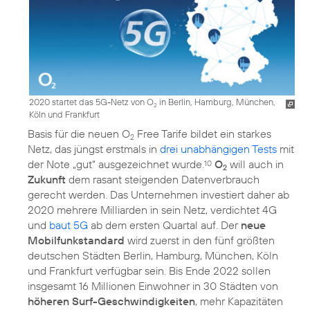
2020 startet das 5G-Netz von O
in Berlin, Hamburg, München,
2
Köln und Frankfurt
Basis für die neuen O
Free Tarife bildet ein starkes
2
Netz, das jüngst erstmals in
drei unabhängigen Tests
mit
der Note „gut“ ausgezeichnet wurde.
O
will auch in
10
2
Zukunft
dem rasant steigenden Datenverbrauch
gerecht werden. Das Unternehmen investiert daher ab
2020 mehrere Milliarden in sein Netz, verdichtet 4G
und
baut 5G
ab dem ersten Quartal auf. Der
neue
Mobilfunkstandard
wird zuerst in den fünf größten
deutschen Städten Berlin, Hamburg, München, Köln
und Frankfurt verfügbar sein. Bis Ende 2022 sollen
insgesamt 16 Millionen Einwohner in 30 Städten von
höheren Surf-Geschwindigkeiten
, mehr Kapazitäten