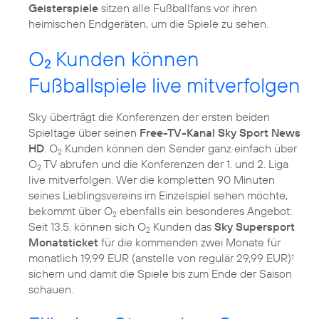
Geisterspiele
sitzen alle Fußballfans vor ihren
heimischen Endgeräten, um die Spiele zu sehen.
O
Kunden können
2
Fußballspiele live mitverfolgen
Sky überträgt die Konferenzen der ersten beiden
Spieltage über seinen
Free-TV-Kanal Sky Sport News
HD
. O
Kunden können den Sender ganz einfach über
2
O
TV abrufen und die Konferenzen der 1. und 2. Liga
2
live mitverfolgen. Wer die kompletten 90 Minuten
seines Lieblingsvereins im Einzelspiel sehen möchte,
bekommt über O
ebenfalls ein besonderes Angebot:
2
Seit 13.5. können sich O
Kunden das
Sky Supersport
2
Monatsticket
für die kommenden zwei Monate für
monatlich 19,99 EUR (anstelle von regulär 29,99 EUR)
1
sichern und damit die Spiele bis zum Ende der Saison