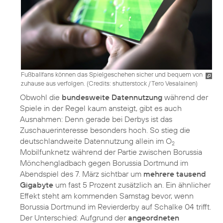
Fußballfans können das Spielgeschehen sicher und bequem von
zuhause aus verfolgen. (
Credits: shutterstock / Tero Vesalainen
)
Obwohl die
bundesweite Datennutzung
während der
Spiele in der Regel kaum ansteigt, gibt es auch
Ausnahmen: Denn gerade bei Derbys ist das
Zuschauerinteresse besonders hoch. So stieg die
deutschlandweite Datennutzung allein im O
2
Mobilfunknetz während der Partie zwischen Borussia
Mönchengladbach gegen Borussia Dortmund im
Abendspiel des 7. März sichtbar um
mehrere tausend
Gigabyte
um fast 5 Prozent zusätzlich an. Ein ähnlicher
Effekt steht am kommenden Samstag bevor, wenn
Borussia Dortmund im Revierderby auf Schalke 04 trifft.
Der Unterschied: Aufgrund der
angeordneten