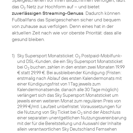
das O
Netz zur Hochform auf – und bietet
2
zuverlässigen Streaming-Genuss
. Dadurch können
Fußballfans das Spielgeschehen sicher und bequem
von zuhause aus verfolgen. Denn eines hat in der
aktuellen Zeit nach wie vor oberste Priorität: dass alle
gesund bleiben.
1)
Sky Supersport Monatsticket: O
Postpaid-Mobilfunk-
2
und DSL-Kunden, die ein Sky Supersport Monatsticket
bei O
buchen, zahlen in den ersten zwei Monaten 19,99
2
€ statt 29,99 €. Bei ausbleibender Kündigung (Fristen:
erstmalig nach Ablauf des ersten Kalendermonats mit
einer Kündigungsfrist von 1 Tag jeweils zum
Kalendermonatsende, danach alle 30 Tage möglich)
verlängert sich das Sky Supersport Monatsticket um
jeweils einen weiteren Monat zum regulären Preis von
29,99 €/mtl. Laufzeit unbefristet. Voraussetzungen für
die Nutzung von Sky Ticket bei O
sind der Abschluss
2
einer separaten unentgeltlichen Nutzungsvereinbarung
mit der für die Bereitstellung und Auswahl der Inhalte
allein verantwortlichen Sky Deutschland Fernsehen