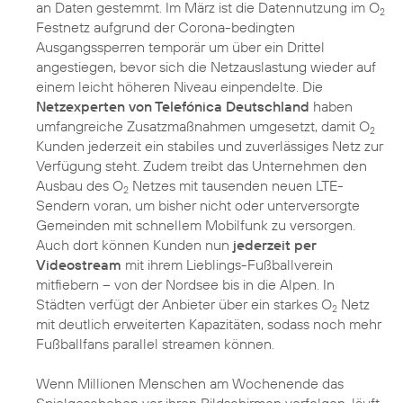
an Daten gestemmt. Im März ist die Datennutzung im O
2
Festnetz aufgrund der Corona-bedingten
Ausgangssperren temporär um über ein Drittel
angestiegen, bevor sich die Netzauslastung wieder auf
einem leicht höheren Niveau einpendelte. Die
Netzexperten von Telefónica Deutschland
haben
umfangreiche Zusatzmaßnahmen umgesetzt, damit O
2
Kunden jederzeit ein stabiles und zuverlässiges Netz zur
Verfügung steht. Zudem treibt das Unternehmen den
Ausbau des O
Netzes mit tausenden neuen LTE-
2
Sendern voran, um bisher nicht oder unterversorgte
Gemeinden mit schnellem Mobilfunk zu versorgen.
Auch dort können Kunden nun
jederzeit per
Videostream
mit ihrem Lieblings-Fußballverein
mitfiebern – von der Nordsee bis in die Alpen. In
Städten verfügt der Anbieter über ein starkes O
Netz
2
mit deutlich erweiterten Kapazitäten, sodass noch mehr
Fußballfans parallel streamen können.
Wenn Millionen Menschen am Wochenende das
Spielgeschehen vor ihren Bildschirmen verfolgen, läuft