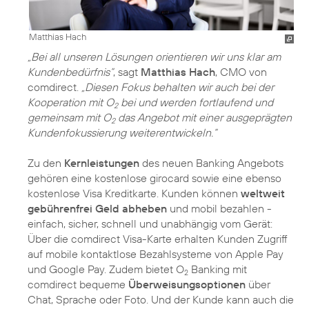
Matthias Hach
„Bei all unseren Lösungen orientieren wir uns klar am
Kundenbedürfnis“
, sagt
Matthias Hach
, CMO von
comdirect.
„Diesen Fokus behalten wir auch bei der
Kooperation mit O
bei und werden fortlaufend und
2
gemeinsam mit O
das Angebot mit einer ausgeprägten
2
Kundenfokussierung weiterentwickeln.“
Zu den
Kernleistungen
des neuen Banking Angebots
gehören eine kostenlose girocard sowie eine ebenso
kostenlose Visa Kreditkarte. Kunden können
weltweit
gebührenfrei Geld abheben
und mobil bezahlen -
einfach, sicher, schnell und unabhängig vom Gerät:
Über die comdirect Visa-Karte erhalten Kunden Zugriff
auf mobile kontaktlose Bezahlsysteme von Apple Pay
und Google Pay. Zudem bietet O
Banking mit
2
comdirect bequeme
Überweisungsoptionen
über
Chat, Sprache oder Foto. Und der Kunde kann auch die