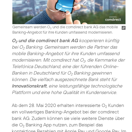
Gemeinsam werden O
und die comdirect bank AG das mobile
2
Banking-Angebot für ihre Kunden umfassend modernisieren.
O
und die comdirect bank AG
kooperieren künftig
2
bei O
Banking. Gemeinsam werden die Partner das
2
mobile Banking-Angebot für ihre Kunden umfassend
modernisieren. Mit comdirect hat O
, die Kernmarke der
2
Telefónica Deutschland, eine der führenden Online-
Banken in Deutschland für O
Banking gewinnen
2
können. Die vielfach ausgezeichnete Bank steht für
Innovationskraft
, eine leistungsfähige technologische
Plattform und eine hohe Qualität im Kundenservice.
Ab dem 28. Mai 2020 erhalten interessierte O
Kunden
2
ein vollwertiges Banking-Angebot bei der comdirect
bank AG. Zudem können sie viele weitere Dienste über
die O
Banking App nutzen, zum Beispiel das
2
kontaktlose Bezahlen mit Apple Pay und Google Pay. Im