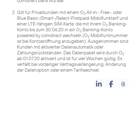
comdirect bank AG war.
2
Gilt für Privatkunden mit einem O
All-in-, Free-, oder
2
Blue Basic-/Smart-/Select-Postpaid-Mobilfunktarif und
einer LTE-fähigen SIM-Karte, die mit ihrem O
Banking-
2
Konto bis zum 30.06.20 in ein O
Banking-Konto
2
powered by comdirect wechseln (O
Mobilfunknummer
2
ist bei Kontoeröffnung anzugeben). Ausgenommen sind
Kunden mit aktivierter Datenautomatik oder
Zahlungsrückständen. Das Datenpaket wird durch O
2
ab 01.07.20 aktiviert und ist für vier Wochen gültig. Es
verfällt bei vorzeitiger Vertragsverlängerung, Änderung
der Datenoption oder einem Tarifwechsel.