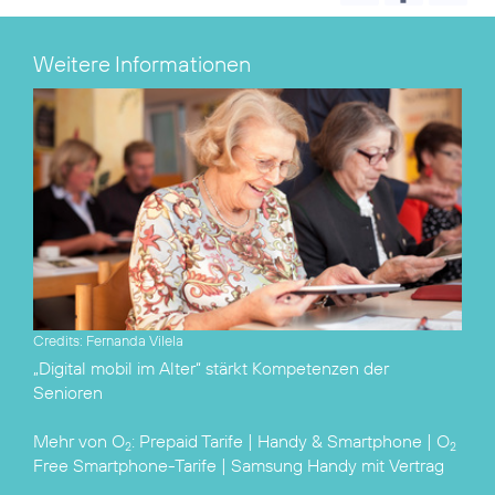
Weitere Informationen
Credits: Fernanda Vilela
„Digital mobil im Alter“
stärkt Kompetenzen der
Senioren
Mehr von O
:
Prepaid Tarife
|
Handy & Smartphone
|
O
2
2
Free Smartphone-Tarife
|
Samsung Handy mit Vertrag