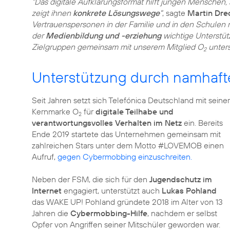
"Das digitale Aufklärungsformat hilft jungen Menschen
zeigt ihnen
konkrete Lösungswege
"
, sagte
Martin Dre
Vertrauenspersonen in der Familie und in den Schulen 
der
Medienbildung und -erziehung
wichtige Unterstütz
Zielgruppen gemeinsam mit unserem Mitglied O
unters
2
Unterstützung durch namhaft
Seit Jahren setzt sich Telefónica Deutschland mit seiner
Kernmarke O
für
digitale Teilhabe und
2
verantwortungsvolles Verhalten im Netz
ein. Bereits
Ende 2019 startete das Unternehmen gemeinsam mit
zahlreichen Stars unter dem Motto #LOVEMOB einen
Aufruf,
gegen Cybermobbing einzuschreiten.
Neben der FSM, die sich für den
Jugendschutz im
Internet
engagiert, unterstützt auch
Lukas Pohland
das WAKE UP! Pohland gründete 2018 im Alter von 13
Jahren die
Cybermobbing-Hilfe
, nachdem er selbst
Opfer von Angriffen seiner Mitschüler geworden war.