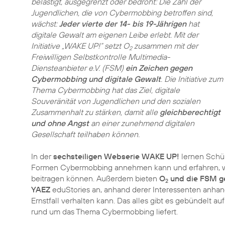
belästigt, ausgegrenzt oder bedroht: Die Zahl der
Jugendlichen, die von Cybermobbing betroffen sind,
wächst:
Jeder vierte der 14- bis 19-Jährigen
hat
digitale Gewalt am eigenen Leibe erlebt. Mit der
Initiative „WAKE UP!“ setzt O
zusammen mit der
2
Freiwilligen Selbstkontrolle Multimedia-
Diensteanbieter e.V. (FSM)
ein Zeichen gegen
Cybermobbing und digitale Gewalt
. Die Initiative zum
Thema Cybermobbing hat das Ziel, digitale
Souveränität von Jugendlichen und den sozialen
Zusammenhalt zu stärken, damit alle
gleichberechtigt
und ohne Angst
an einer zunehmend digitalen
Gesellschaft teilhaben können.
In der
sechsteiligen Webserie WAKE UP!
lernen Schül
Formen Cybermobbing annehmen kann und erfahren, wie
beitragen können. Außerdem bieten
O
und die FSM g
2
YAEZ
eduStories an, anhand derer Interessenten anhan
Ernstfall verhalten kann. Das alles gibt es gebündelt au
rund um das Thema Cybermobbing liefert.