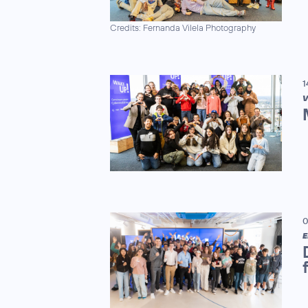
Credits: Fernanda Vilela Photography
1
V
0
E