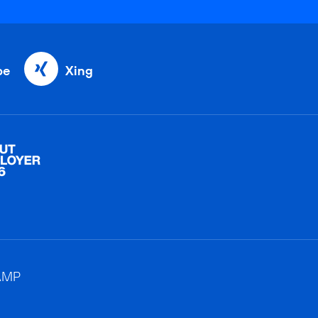
be
Xing
AMP