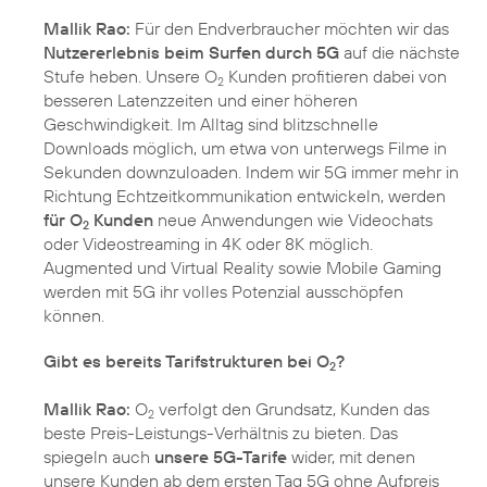
Mallik Rao:
Für den Endverbraucher möchten wir das
Nutzererlebnis beim Surfen durch 5G
auf die nächste
Stufe heben. Unsere O
Kunden profitieren dabei von
2
besseren Latenzzeiten und einer höheren
Geschwindigkeit. Im Alltag sind blitzschnelle
Downloads möglich, um etwa von unterwegs Filme in
Sekunden downzuloaden. Indem wir 5G immer mehr in
Richtung Echtzeitkommunikation entwickeln, werden
für O
Kunden
neue Anwendungen wie Videochats
2
oder Videostreaming in 4K oder 8K möglich.
Augmented und Virtual Reality sowie Mobile Gaming
werden mit 5G ihr volles Potenzial ausschöpfen
können.
Gibt es bereits Tarifstrukturen bei O
?
2
Mallik Rao:
O
verfolgt den Grundsatz, Kunden das
2
beste Preis-Leistungs-Verhältnis zu bieten. Das
spiegeln auch
unsere 5G-Tarife
wider, mit denen
unsere Kunden ab dem ersten Tag 5G ohne Aufpreis