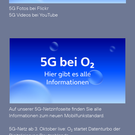
5G Fotos bei Flickr
5G Videos bei YouTube
Auf unserer
5G-Netzinfoseite
finden Sie alle
Informationen zum neuen Mobilfunkstandard.
5G-Netz ab 3. Oktober live:
O
startet Datenturbo der
2