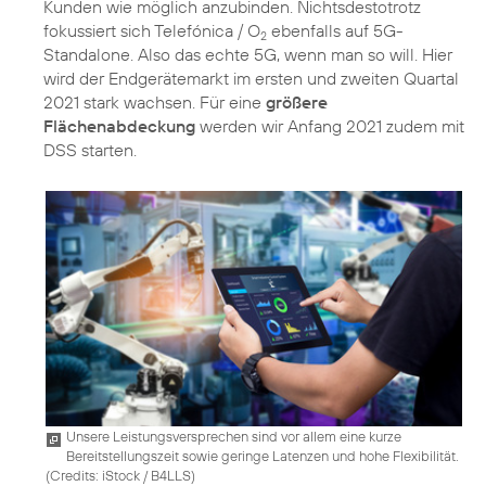
Kunden wie möglich anzubinden. Nichtsdestotrotz
fokussiert sich Telefónica / O
ebenfalls auf 5G-
2
Standalone. Also das echte 5G, wenn man so will. Hier
wird der Endgerätemarkt im ersten und zweiten Quartal
2021 stark wachsen. Für eine
größere
Flächenabdeckung
werden wir Anfang 2021 zudem mit
DSS starten.
Unsere Leistungsversprechen sind vor allem eine kurze
Bereitstellungszeit sowie geringe Latenzen und hohe Flexibilität.
(
Credits: iStock / B4LLS
)