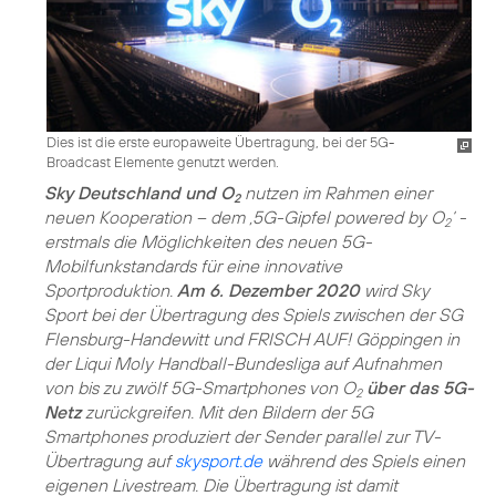
Dies ist die erste europaweite Übertragung, bei der 5G-
Broadcast Elemente genutzt werden.
Sky Deutschland und O
nutzen im Rahmen einer
2
neuen Kooperation – dem ‚5G-Gipfel powered by O
‘ -
2
erstmals die Möglichkeiten des neuen 5G-
Mobilfunkstandards für eine innovative
Sportproduktion.
Am 6. Dezember 2020
wird Sky
Sport bei der Übertragung des Spiels zwischen der SG
Flensburg-Handewitt und FRISCH AUF! Göppingen in
der Liqui Moly Handball-Bundesliga auf Aufnahmen
von bis zu zwölf 5G-Smartphones von O
über das 5G-
2
Netz
zurückgreifen. Mit den Bildern der 5G
Smartphones produziert der Sender parallel zur TV-
Übertragung auf
skysport.de
während des Spiels einen
eigenen Livestream. Die Übertragung ist damit