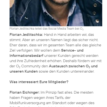
Florian Jedlitschka leitet das Social Media Team bei O
2
Florian Jedlitschka:
Hand in Hand arbeiten wir, das
stimmt. Aber an unseren Namen liegt das sicher nicht.
Eher daran, dass wir im gesamten Team alle das gleiche
Ziel verfolgen: Wir wollen dem
Service- und
Informationsbedarf
unserer Kunden gerecht werden
und ihre Zufriedenheit erhöhen. Deshalb fördern wir mit
der O
Community den
Austausch zwischen O
und
2
2
unseren Kunden
sowie den Kunden untereinander.
Was interessiert Eure Mitglieder?
Florian Eichinger:
Im Prinzip fast alles. Die meisten
haben Fragen wegen ihres Tarifs, der
Mobilfunkversorgung am Standort oder wegen des