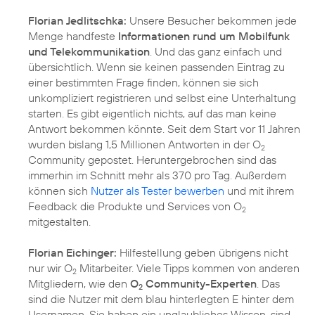
Florian Jedlitschka:
Unsere Besucher bekommen jede
Menge handfeste
Informationen rund um Mobilfunk
und Telekommunikation
. Und das ganz einfach und
übersichtlich. Wenn sie keinen passenden Eintrag zu
einer bestimmten Frage finden, können sie sich
unkompliziert registrieren und selbst eine Unterhaltung
starten. Es gibt eigentlich nichts, auf das man keine
Antwort bekommen könnte. Seit dem Start vor 11 Jahren
wurden bislang 1,5 Millionen Antworten in der O
2
Community gepostet. Heruntergebrochen sind das
immerhin im Schnitt mehr als 370 pro Tag. Außerdem
können sich
Nutzer als Tester bewerben
und mit ihrem
Feedback die Produkte und Services von O
2
mitgestalten.
Florian Eichinger:
Hilfestellung geben übrigens nicht
nur wir O
Mitarbeiter. Viele Tipps kommen von anderen
2
Mitgliedern, wie den
O
Community-Experten
. Das
2
sind die Nutzer mit dem blau hinterlegten E hinter dem
Usernamen. Sie haben ein unglaubliches Wissen, sind