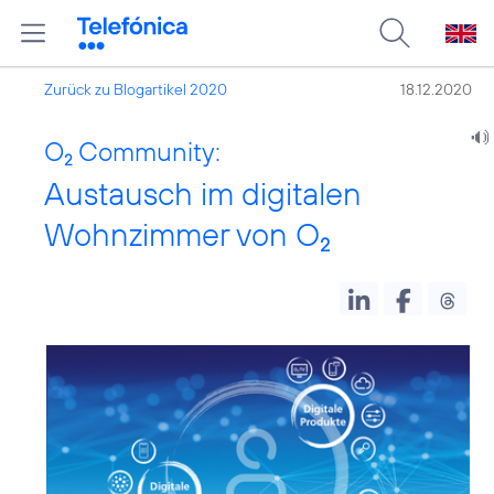
Zurück zu Blogartikel 2020
18.12.2020
O
Community:
2
Austausch im digitalen
Wohnzimmer von O
2