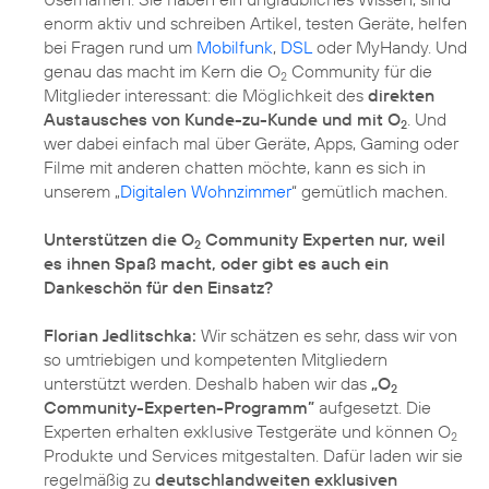
enorm aktiv und schreiben Artikel, testen Geräte, helfen
bei Fragen rund um
Mobilfunk
,
DSL
oder MyHandy. Und
genau das macht im Kern die O
Community für die
2
Mitglieder interessant: die Möglichkeit des
direkten
Austausches von Kunde-zu-Kunde und mit O
. Und
2
wer dabei einfach mal über Geräte, Apps, Gaming oder
Filme mit anderen chatten möchte, kann es sich in
unserem „
Digitalen Wohnzimmer
“ gemütlich machen.
Unterstützen die O
Community Experten nur, weil
2
es ihnen Spaß macht, oder gibt es auch ein
Dankeschön für den Einsatz?
Florian Jedlitschka:
Wir schätzen es sehr, dass wir von
so umtriebigen und kompetenten Mitgliedern
unterstützt werden. Deshalb haben wir das
„O
2
Community-Experten-Programm”
aufgesetzt. Die
Experten erhalten exklusive Testgeräte und können O
2
Produkte und Services mitgestalten. Dafür laden wir sie
regelmäßig zu
deutschlandweiten exklusiven