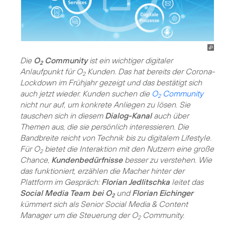
Die
O
Community
ist ein wichtiger digitaler
2
Anlaufpunkt für O
Kunden. Das hat bereits der Corona-
2
Lockdown im Frühjahr gezeigt und das bestätigt sich
auch jetzt wieder. Kunden suchen die
O
Community
2
nicht nur auf, um konkrete Anliegen zu lösen. Sie
tauschen sich in diesem
Dialog-Kanal
auch über
Themen aus, die sie persönlich interessieren. Die
Bandbreite reicht von Technik bis zu digitalem Lifestyle.
Für O
bietet die Interaktion mit den Nutzern eine große
2
Chance,
Kundenbedürfnisse
besser zu verstehen. Wie
das funktioniert, erzählen die Macher hinter der
Plattform im Gespräch:
Florian Jedlitschka
leitet das
Social Media Team bei O
und
Florian Eichinger
2
kümmert sich als Senior Social Media & Content
Manager um die Steuerung der O
Community.
2