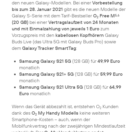
den neuen Galaxy-Modellen. Bei einer
Vorbestellung
bis zum 28. Januar 2021
gibt es die neuen Modelle der
Galaxy S-Serie mit dem Tarif-Bestseller
O
Free M
5,6
2
(20 GB)
bei einer
Vertragslaufzeit von 24 Monaten
und mit Einmalzahlung von jeweils 1 Euro
zum
Vorzugspreis mit den
kabellosen Kopfhörern
Galaxy
Buds Live (das Ultra 5G mit Galaxy Buds Pro) sowie
dem
Galaxy Tracker SmartTag
:
Samsung Galaxy S21 5G
(128 GB) für
49,99 Euro
monatlich
Samsung Galaxy S21+ 5G
(128 GB) für
59,99 Euro
monatlich
Samsung Galaxy S21 Ultra 5G
(128 GB) für
64,99
Euro
monatlich
Wenn das Gerät abbezahlt ist, entstehen O
Kunden
2
dank des
O
My Handy Modells
keine weiteren
2
Smartphone-Kosten – auch, wenn der
Mobilfunkvertrag nach der zweijährigen Mindestlaufzeit