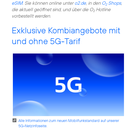
eSIM
. Sie können online unter
o2.de
, in den
O
Shops
,
2
die aktuell geöffnet sind, und über die O
Hotline
2
vorbestellt werden.
Exklusive Kombiangebote mit
und ohne 5G-Tarif
Alle Informationen zum neuen Mobilfunkstandard auf unserer
5G-Netzinfoseite.