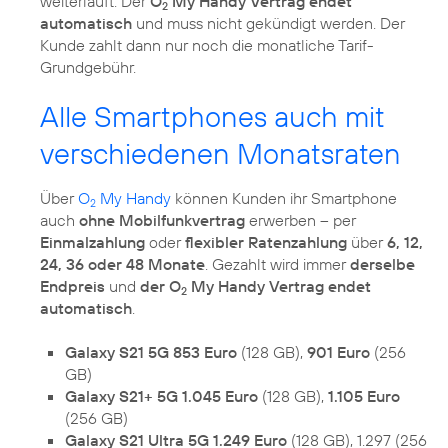
weiterläuft. Der
O
My Handy Vertrag endet
2
automatisch
und muss nicht gekündigt werden. Der
Kunde zahlt dann nur noch die monatliche Tarif-
Grundgebühr.
Alle Smartphones auch mit
verschiedenen Monatsraten
Über
O
My Handy
können Kunden ihr Smartphone
2
auch
ohne Mobilfunkvertrag
erwerben – per
Einmalzahlung
oder
flexibler Ratenzahlung
über
6, 12,
24, 36 oder 48 Monate
. Gezahlt wird immer
derselbe
Endpreis
und
der O
My Handy Vertrag endet
2
automatisch
.
Galaxy S21 5G 853 Euro
(128 GB),
901 Euro
(256
GB)
Galaxy S21+ 5G 1.045 Euro
(128 GB),
1.105 Euro
(256 GB)
Galaxy S21 Ultra 5G 1.249 Euro
(128 GB), 1.297 (256