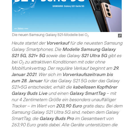
Die neuen Samsung Galaxy S21-Modelle bei O
2
Heute startet der
Vorverkauf
für die neuesten Samsung
Galaxy Smartphones. Die
Modelle Samsung Galaxy
S21 5G, S21+ 5G
sowie das Galaxy
S21 Ultra 5G
gibt es
bei O
zu attraktiven Konditionen mit oder ohne
2
Mobilfunkvertrag. Der reguläre Verkauf beginnt am
29.
Januar 2021
. Wer sich im
Vorverkaufszeitraum bis
zum 28. Januar
für das Galaxy S21 5G oder das Galaxy
S21+5G entscheidet, erhält die
kabellosen Kopfhörer
Galaxy Buds Live
und einen
Galaxy SmartTag
– mit
nur 4 Zentimetern Größe ein besonders unauffälliger
Tracker – im Wert von
203,90 Euro
gratis dazu. Bei dem
Samsung Galaxy S21 Ultra 5G sind, neben dem Galaxy
SmartTag, die
Galaxy Buds Pro
im Gesamtwert von
263,90 Euro gratis dabei. Alle Geräte unterstützen die