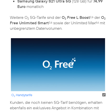
Samsung Galaxy S21 Ultra 5G
(128 GB) für
74,99
Euro
monatlich
Weitere O
5G-Tarife sind der
O
Free L Boost
der
O
2,6
2
2
2
Free Unlimited Smart
sowie der Unlimited Max
mit
3,6
4,6
unbegrenztem Datenvolumen.
O
Handytarife
2
Kunden, die noch keinen 5G-Tarif benötigen, erhalten
ebenfalls ein exklusives Angebot in Kombination mit