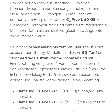
Um den neuen Mobilfunkstandard 5G mit den
Premium-Modellen von Samsung zu nutzen, können
die Kunden einen 5G-fähigen O
Free Tarif dazu
2
buchen. Zum Beispiel bietet der
O
Free L 60 GB
1,6
2
Highspeed-Datenvolumen und damit bis zu zweieinhalb
Mal mehr Daten als preislich vergleichbare Angebote
im deutschen Markt.
Bei einer
Vorbestellung bis zum 28. Januar 2021
gibt
es die neuen Galaxy-Modelle mit diesem
5G-Tarif
bei
einer
Vertragslaufzeit von 24 Monaten
und mit
Einmalzahlung von jeweils 1 Euro in Kombination mit
den kabellosen Kopfhörern Galaxy Buds Live (das Ultra
5G mit den Galaxy Buds Pro) sowie dem besonders
kleinen und unauffälligem Tracker Galaxy SmartTag:
Samsung Galaxy S21 5G
(128 GB) für
59,99 Euro
monatlich
Samsung Galaxy S21+ 5G
(128 GB) für 6
9,99 Euro
monatlich