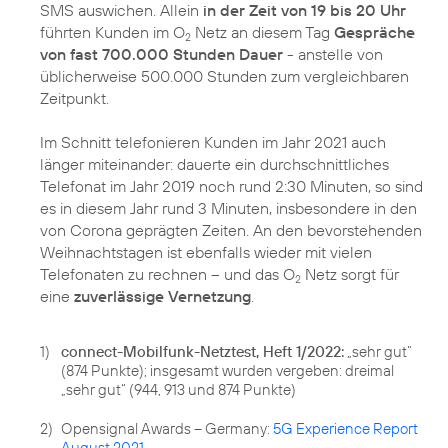
SMS auswichen. Allein
in der Zeit von 19 bis 20 Uhr
führten Kunden im O
Netz an diesem Tag
Gespräche
2
von fast 700.000 Stunden Dauer
- anstelle von
üblicherweise 500.000 Stunden zum vergleichbaren
Zeitpunkt.
Im Schnitt telefonieren Kunden im Jahr 2021 auch
länger miteinander: dauerte ein durchschnittliches
Telefonat im Jahr 2019 noch rund 2:30 Minuten, so sind
es in diesem Jahr rund 3 Minuten, insbesondere in den
von Corona geprägten Zeiten. An den bevorstehenden
Weihnachtstagen ist ebenfalls wieder mit vielen
Telefonaten zu rechnen – und das O
Netz sorgt für
2
eine
zuverlässige Vernetzung
.
1)
connect-Mobilfunk-Netztest, Heft 1/2022:
„sehr gut“
(874 Punkte); insgesamt wurden vergeben: dreimal
„sehr gut“ (944, 913 und 874 Punkte)
2)
Opensignal Awards – Germany:
5G Experience Report
August 2021