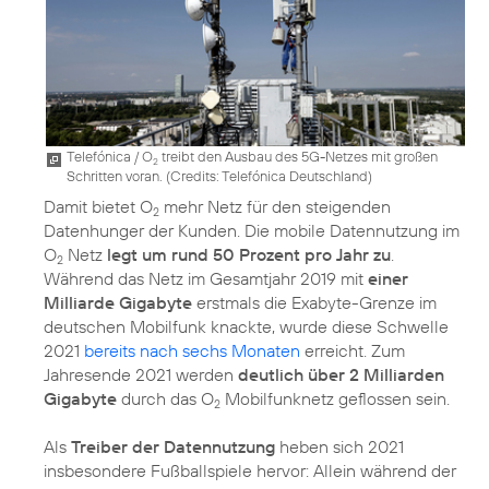
Telefónica / O
treibt den Ausbau des 5G-Netzes mit großen
2
Schritten voran. (
Credits: Telefónica Deutschland
)
Damit bietet O
mehr Netz für den steigenden
2
Datenhunger der Kunden. Die mobile Datennutzung im
O
Netz
legt um rund 50 Prozent pro Jahr zu
.
2
Während das Netz im Gesamtjahr 2019 mit
einer
Milliarde Gigabyte
erstmals die Exabyte-Grenze im
deutschen Mobilfunk knackte, wurde diese Schwelle
2021
bereits nach sechs Monaten
erreicht. Zum
Jahresende 2021 werden
deutlich über 2 Milliarden
Gigabyte
durch das O
Mobilfunknetz geflossen sein.
2
Als
Treiber der Datennutzung
heben sich 2021
insbesondere Fußballspiele hervor: Allein während der