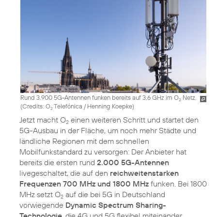
Rund 3.900 5G-Antennen funken bereits auf 3,6 GHz im O
Netz.
2
(
Credits: O
Telefónica / Henning Koepke
)
2
Jetzt macht O
einen weiteren Schritt und startet den
2
5G-Ausbau in der Fläche, um noch mehr Städte und
ländliche Regionen mit dem schnellen
Mobilfunkstandard zu versorgen: Der Anbieter hat
bereits die ersten rund
2.000 5G-Antennen
livegeschaltet, die auf den
reichweitenstarken
Frequenzen 700 MHz und 1800 MHz
funken. Bei 1800
MHz setzt O
auf die bei 5G in Deutschland
2
vorwiegende
Dynamic Spectrum Sharing-
Technologie
, die 4G und 5G flexibel miteinander