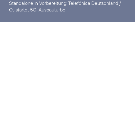
Standalone in Vorbereitung:
Telefónica Deutschland /
O
startet 5G-Ausbauturbo
2