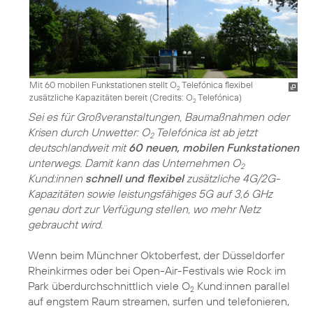
Mit 60 mobilen Funkstationen stellt O
Telefónica flexibel
2
zusätzliche Kapazitäten bereit (
Credits: O
Telefónica
)
2
Sei es für Großveranstaltungen, Baumaßnahmen oder
Krisen durch Unwetter: O
Telefónica ist ab jetzt
2
deutschlandweit mit
60 neuen, mobilen Funkstationen
unterwegs. Damit kann das Unternehmen O
2
Kund:innen
schnell und flexibel
zusätzliche 4G/2G-
Kapazitäten sowie leistungsfähiges 5G auf 3,6 GHz
genau dort zur Verfügung stellen, wo mehr Netz
gebraucht wird.
Wenn beim Münchner Oktoberfest, der Düsseldorfer
Rheinkirmes oder bei Open-Air-Festivals wie Rock im
Park überdurchschnittlich viele O
Kund:innen parallel
2
auf engstem Raum streamen, surfen und telefonieren,