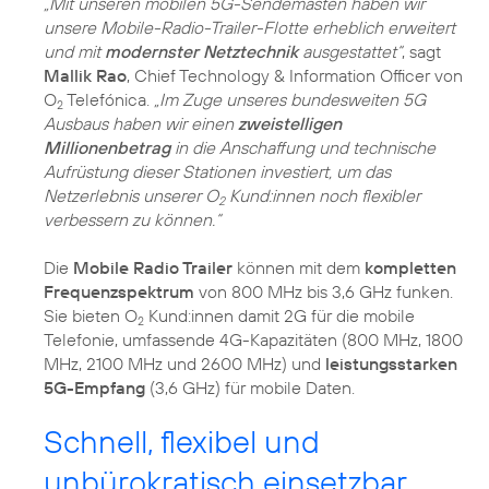
„Mit unseren mobilen 5G-Sendemasten haben wir
unsere Mobile-Radio-Trailer-Flotte erheblich erweitert
und mit
modernster Netztechnik
ausgestattet“
, sagt
Mallik Rao
, Chief Technology & Information Officer von
O
Telefónica.
„Im Zuge unseres bundesweiten 5G
2
Ausbaus haben wir einen
zweistelligen
Millionenbetrag
in die Anschaffung und technische
Aufrüstung dieser Stationen investiert, um das
Netzerlebnis unserer O
Kund:innen noch flexibler
2
verbessern zu können.“
Die
Mobile Radio Trailer
können mit dem
kompletten
Frequenzspektrum
von 800 MHz bis 3,6 GHz funken.
Sie bieten O
Kund:innen damit 2G für die mobile
2
Telefonie, umfassende 4G-Kapazitäten (800 MHz, 1800
MHz, 2100 MHz und 2600 MHz) und
leistungsstarken
5G-Empfang
(3,6 GHz) für mobile Daten.
Schnell, flexibel und
unbürokratisch einsetzbar