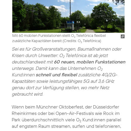
Mit 60 mobilen Funkstationen stellt O
Telefónica flexibel
2
zusätzliche Kapazitäten bereit (
Credits: O
Telefónica
)
2
Sei es für Großveranstaltungen, Baumaßnahmen oder
Krisen durch Unwetter: O
Telefónica ist ab jetzt
2
deutschlandweit mit
60 neuen, mobilen Funkstationen
unterwegs. Damit kann das Unternehmen O
2
Kund:innen
schnell und flexibel
zusätzliche 4G/2G-
Kapazitäten sowie leistungsfähiges 5G auf 3,6 GHz
genau dort zur Verfügung stellen, wo mehr Netz
gebraucht wird.
Wenn beim Münchner Oktoberfest, der Düsseldorfer
Rheinkirmes oder bei Open-Air-Festivals wie Rock im
Park überdurchschnittlich viele O
Kund:innen parallel
2
auf engstem Raum streamen, surfen und telefonieren,