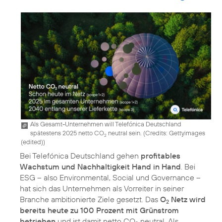
Als Gesamt-Unternehmen will Telefónica Deutschland
spätestens 2025 netto CO
neutral sein. (
Credits: Gettyimages
2
(edited)
)
Bei Telefónica Deutschland gehen
profitables
Wachstum und Nachhaltigkeit Hand in Hand
. Bei
ESG – also Environmental, Social und Governance
–
hat sich das Unternehmen als Vorreiter in seiner
Branche ambitionierte Ziele gesetzt. Das
O
Netz wird
2
bereits heute zu 100 Prozent mit Grünstrom
betrieben
und ist damit netto CO
neutral. Als