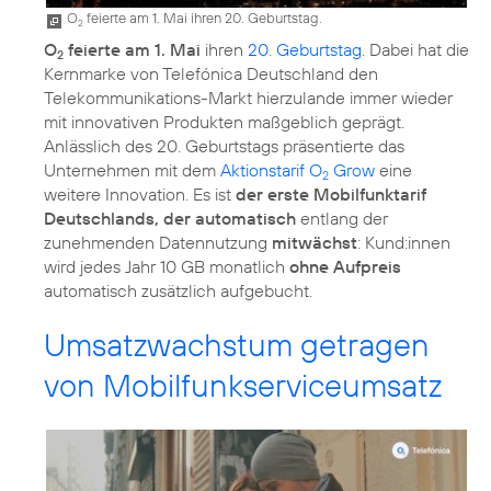
O
feierte am 1. Mai ihren 20. Geburtstag.
2
O
feierte am 1. Mai
ihren
20. Geburtstag
. Dabei hat die
2
Kernmarke von Telefónica Deutschland den
Telekommunikations-Markt hierzulande immer wieder
mit innovativen Produkten maßgeblich geprägt.
Anlässlich des 20. Geburtstags präsentierte das
Unternehmen mit dem
Aktionstarif O
Grow
eine
2
weitere Innovation. Es ist
der erste Mobilfunktarif
Deutschlands, der automatisch
entlang der
zunehmenden Datennutzung
mitwächst
: Kund:innen
wird jedes Jahr 10 GB monatlich
ohne Aufpreis
automatisch zusätzlich aufgebucht.
Umsatzwachstum getragen
von Mobilfunkserviceumsatz