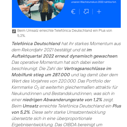
Beim Umsatz erreichte Telefónica Deutschland ein Plus von
5,2%.
Telefónica Deutschland
hat ihr starkes Momentum aus
dem Rekordjahr 2021 bestätigt und ist
im
Auftaktquartal 2022 erneut dynamisch gewachsen
.
Das operative Momentum hat sich dabei weiter
beschleunigt. Die Zahl der
Vertragsanschlüsse im
Mobilfunk stieg um 287.000
und lag damit über dem
Wert des Vorjahres von 220.000. Das Portfolio der
Kernmarke O
ist weiterhin gleichermaßen attraktiv für
2
Neukund:innen und Bestandskund:innen, was sich in
einer
niedrigen Abwanderungsrate von 1,2%
zeigt.
Beim
Umsatz
erreichte Telefónica Deutschland ein
Plus
von 5,2%
. Diese sehr starke Umsatzentwicklung
übersetzte sich in eine überproportionale
Ergebnisentwicklung. Das OIBDA bereinigt um