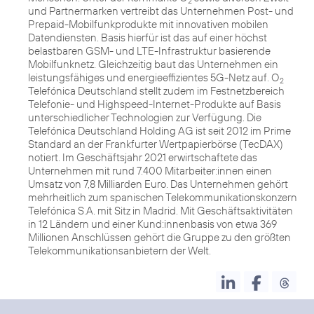
2
und Partnermarken vertreibt das Unternehmen Post- und
Prepaid-Mobilfunkprodukte mit innovativen mobilen
Datendiensten. Basis hierfür ist das auf einer höchst
belastbaren GSM- und LTE-Infrastruktur basierende
Mobilfunknetz. Gleichzeitig baut das Unternehmen ein
leistungsfähiges und energieeffizientes 5G-Netz auf. O
2
Telefónica Deutschland stellt zudem im Festnetzbereich
Telefonie- und Highspeed-Internet-Produkte auf Basis
unterschiedlicher Technologien zur Verfügung. Die
Telefónica Deutschland Holding AG ist seit 2012 im Prime
Standard an der Frankfurter Wertpapierbörse (TecDAX)
notiert. Im Geschäftsjahr 2021 erwirtschaftete das
Unternehmen mit rund 7.400 Mitarbeiter:innen einen
Umsatz von 7,8 Milliarden Euro. Das Unternehmen gehört
mehrheitlich zum spanischen Telekommunikationskonzern
Telefónica S.A. mit Sitz in Madrid. Mit Geschäftsaktivitäten
in 12 Ländern und einer Kund:innenbasis von etwa 369
Millionen Anschlüssen gehört die Gruppe zu den größten
Telekommunikationsanbietern der Welt.