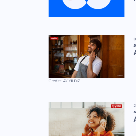
0
D
Credits: AY YILDIZ
2
M