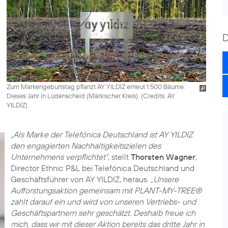
Zum Markengeburtstag pflanzt AY YILDIZ erneut 1.500 Bäume.
Dieses Jahr in Lüdenscheid (Märkischer Kreis). (
Credits: AY
YILDIZ
)
„Als Marke der Telefónica Deutschland ist AY YILDIZ
den engagierten Nachhaltigkeitszielen des
Unternehmens verpflichtet“
, stellt
Thorsten Wagner
,
Director Ethnic P&L bei Telefónica Deutschland und
Geschäftsführer von AY YILDIZ, heraus.
„Unsere
Aufforstungsaktion gemeinsam mit PLANT-MY-TREE®
zahlt darauf ein und wird von unseren Vertriebs- und
Geschäftspartnern sehr geschätzt. Deshalb freue ich
mich, dass wir mit dieser Aktion bereits das dritte Jahr in