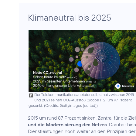
Klimaneutral bis 2025
Der Telekommunikationsanbieter selbst hat zwischen 2015
und 2021 seinen CO
-Ausstoß (Scope 1+2) um 97 Prozent
2
gesenkt. (
Credits: Gettyimages (edited)
)
2015 um rund 87 Prozent sinken. Zentral für die Zie
und die Modernisierung des Netzes
. Darüber hin
Dienstleistungen noch weiter an den Prinzipien de