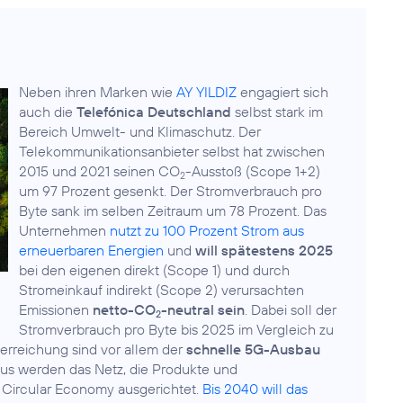
Neben ihren Marken wie
AY YILDIZ
engagiert sich
auch die
Telefónica Deutschland
selbst stark im
Bereich
Umwelt- und Klimaschutz
. Der
Telekommunikationsanbieter selbst hat zwischen
2015 und 2021 seinen CO
-Ausstoß (Scope 1+2)
2
um 97 Prozent gesenkt. Der Stromverbrauch pro
Byte sank im selben Zeitraum um 78 Prozent. Das
Unternehmen
nutzt zu 100 Prozent Strom aus
erneuerbaren Energien
und
will spätestens 2025
bei den eigenen direkt (Scope 1) und durch
Stromeinkauf indirekt (Scope 2) verursachten
Emissionen
netto-CO
-neutral sein
. Dabei soll der
2
Stromverbrauch pro Byte bis 2025 im Vergleich zu
lerreichung sind vor allem der
schnelle 5G-Ausbau
aus werden das Netz, die Produkte und
r Circular Economy ausgerichtet.
Bis 2040 will das