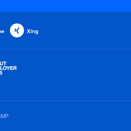
be
Xing
AMP