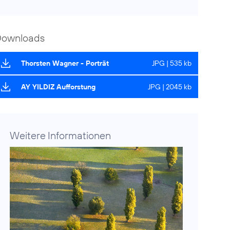
Downloads
Thorsten Wagner - Porträt
JPG | 535 kb
AY YILDIZ Aufforstung
JPG | 2045 kb
Weitere Informationen