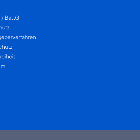
 / BattG
hutz
geberverfahren
chutz
reiheit
um