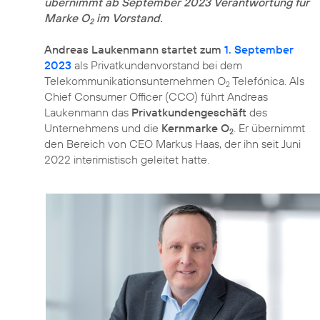
übernimmt ab September 2023 Verantwortung für
Marke O
im Vorstand.
2
Andreas Laukenmann startet zum
1. September
2023
als Privatkundenvorstand bei dem
Telekommunikationsunternehmen O
Telefónica. Als
2
Chief Consumer Officer (CCO) führt Andreas
Laukenmann das
Privatkundengeschäft
des
Unternehmens und die
Kernmarke O
. Er übernimmt
2
den Bereich von CEO Markus Haas, der ihn seit Juni
2022 interimistisch geleitet hatte.