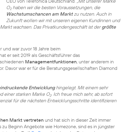
CEO von Telefónica Deutschland.
„Mit unserer Marke
O
haben wir die besten Voraussetzungen, die
2
Wachstumschancen am Markt
zu nutzen. Auch in
Zukunft wollen wir mit unseren eigenen Kundinnen und
er Markt wachsen. Das Privatkundengeschäft ist der
größte
er und war zuvor 18 Jahre beim
t er seit 2019 als Geschäftsführer das
erschiedenen
Managementfunktionen
, unter anderem in
or. Davor war er für die Beratungsgesellschaften Diamond
indruckende Entwicklung
hingelegt. Mit einem sehr
nd einer starken Marke O
. Ich freue mich sehr, ab sofort
2
zial für die nächsten Entwicklungsschritte identifizieren
chen Markt vertreten
und hat sich in dieser Zeit immer
s zu Beginn Angebote wie Homezone, sind es in jüngster