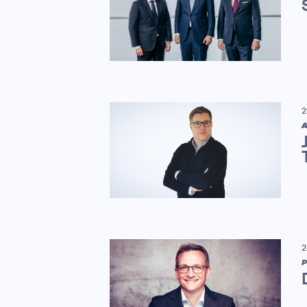
2
A
2
P