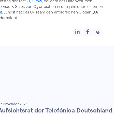
tstag der Tarif
O
Grow
, bei dem das Datenvolumen
2
rvice & Sales von O
erreichen in den jährlichen externen
2
it
. Jüngst hat das O
Team den erfolgreichen Slogan
„O
2
2
derbelebt.
7. November 2025
Aufsichtsrat der Telefónica Deutschland