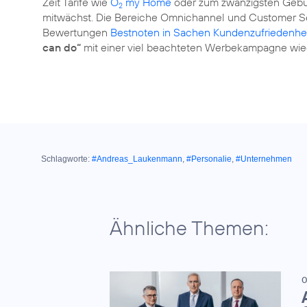
Zeit Tarife wie
O
my Home
oder zum zwanzigsten Gebur
2
mitwächst. Die Bereiche Omnichannel und Customer Se
Bewertungen
Bestnoten in Sachen Kundenzufriedenhe
can do“
mit einer viel beachteten Werbekampagne wie
Schlagworte:
#Andreas_Laukenmann
,
#Personalie
,
#Unternehmen
Ähnliche Themen:
0