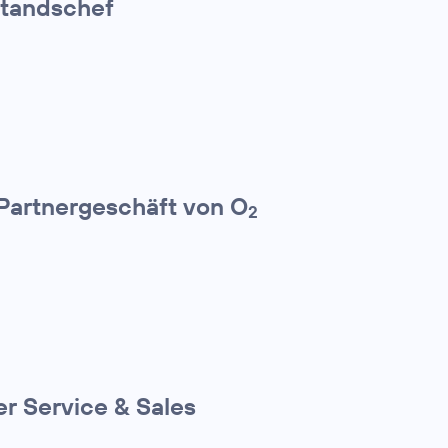
standschef
 Partnergeschäft von O
2
r Service & Sales