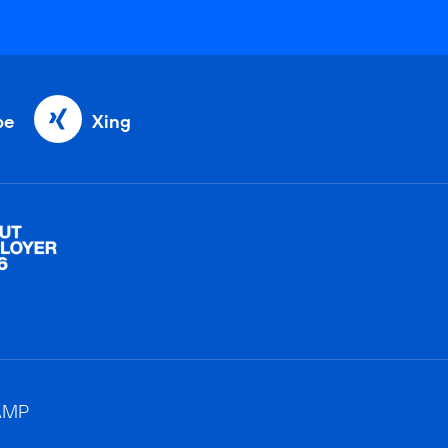
be
Xing
AMP