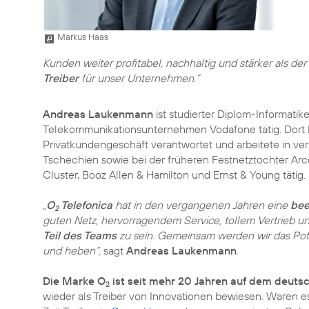
Markus Haas
Kunden weiter profitabel, nachhaltig und stärker als d
Treiber
für unser Unternehmen.”
Andreas Laukenmann
ist studierter Diplom-Informatik
Telekommunikationsunternehmen Vodafone tätig. Dort ha
Privatkundengeschäft verantwortet und arbeitete in v
Tschechien sowie bei der früheren Festnetztochter Arc
Cluster, Booz Allen & Hamilton und Ernst & Young tätig.
„
O
Telefonica
hat in den vergangenen Jahren eine
bee
2
guten Netz, hervorragendem Service, tollem Vertrieb u
Teil des Teams
zu sein. Gemeinsam werden wir das Poten
und heben“,
sagt
Andreas Laukenmann
.
Die Marke O
ist seit mehr 20 Jahren auf dem deuts
2
wieder als Treiber von Innovationen bewiesen. Waren e