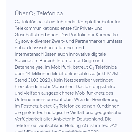
Über O
Telefonica
2
O
Telefónica ist ein führender Komplettanbieter für
2
Telekommunikationsdienste für Privat- und
Geschäftskund:innen. Das Portfolio der Kernmarke
O
sowie diverser Zweit- und Partnermarken umfasst
2
neben klassischen Telefonie- und
Internetanschlüssen auch innovative digitale
Services im Bereich Internet der Dinge und
Datenanalyse. Im Mobilfunk betreut O
Telefónica
2
über 44 Millionen Mobilfunkanschlüsse (inkl. M2M -
Stand 31.03.2023). Kein Netzbetreiber verbindet
hierzulande mehr Menschen. Das leistungsstarke
und vielfach ausgezeichnete Mobilfunknetz des
Unternehmens erreicht über 99% der Bevölkerung.
Im Festnetz bietet O
Telefónica seinen Kund:innen
2
die größte technologische Vielfalt und geografische
Verfügbarkeit aller Anbieter in Deutschland. Die
Telefónica Deutschland Holding AG ist im TecDAX
und MDax notiert. Im Geschäftsjahr 2022