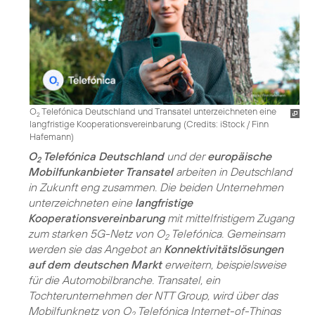
O
Telefónica Deutschland und Transatel unterzeichneten eine
2
langfristige Kooperationsvereinbarung (
Credits: iStock / Finn
Hafemann
)
O
Telefónica Deutschland
und der
europäische
2
Mobilfunkanbieter Transatel
arbeiten in Deutschland
in Zukunft eng zusammen. Die beiden Unternehmen
unterzeichneten eine
langfristige
Kooperationsvereinbarung
mit mittelfristigem Zugang
zum starken 5G-Netz von O
Telefónica. Gemeinsam
2
werden sie das Angebot an
Konnektivitätslösungen
auf dem deutschen Markt
erweitern, beispielsweise
für die Automobilbranche. Transatel, ein
Tochterunternehmen der NTT Group, wird über das
Mobilfunknetz von O
Telefónica Internet-of-Things
2