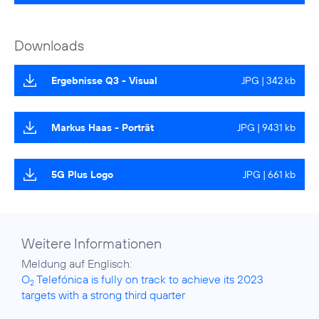
Downloads
Ergebnisse Q3 - Visual
JPG | 342 kb
Markus Haas - Porträt
JPG | 9431 kb
5G Plus Logo
JPG | 661 kb
Weitere Informationen
O
Telefónica is fully on track to achieve its 2023
2
targets with a strong third quarter