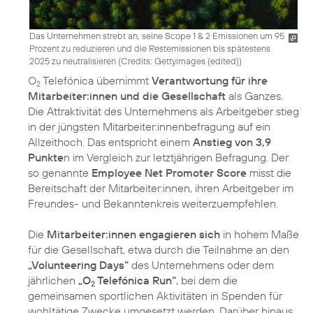
Das Unternehmen strebt an, seine Scope 1 & 2 Emissionen um 95
Prozent zu reduzieren und die Restemissionen bis spätestens
2025 zu neutralisieren (
Credits: Gettyimages (edited)
)
O
Telefónica übernimmt
Verantwortung für ihre
2
Mitarbeiter:innen und die Gesellschaft
als Ganzes.
Die Attraktivität des Unternehmens als Arbeitgeber stieg
in der jüngsten Mitarbeiter:innenbefragung auf ein
Allzeithoch. Das entspricht einem
Anstieg von 3,9
Punkte
n im Vergleich zur letztjährigen Befragung. Der
so genannte
Employee Net Promoter Score
misst die
Bereitschaft der Mitarbeiter:innen, ihren Arbeitgeber im
Freundes- und Bekanntenkreis weiterzuempfehlen.
Die
Mitarbeiter:innen engagieren sich
in hohem Maße
für die Gesellschaft, etwa durch die Teilnahme an den
„Volunteering Days“
des Unternehmens oder dem
jährlichen
„O
Telefónica Run“
, bei dem die
2
gemeinsamen sportlichen Aktivitäten in Spenden für
wohltätige Zwecke umgesetzt werden. Darüber hinaus