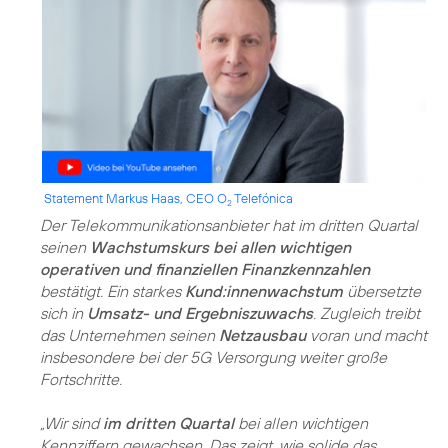
Statement Markus Haas, CEO O
Telefónica
2
Der Telekommunikationsanbieter hat im dritten Quartal
seinen
Wachstumskurs bei allen wichtigen
operativen und finanziellen Finanzkennzahlen
bestätigt. Ein starkes
Kund:innenwachstum
übersetzte
sich in
Umsatz- und Ergebniszuwachs
. Zugleich treibt
das Unternehmen seinen
Netzausbau
voran und macht
insbesondere bei der 5G Versorgung weiter große
Fortschritte.
„Wir sind
im dritten Quartal
bei allen wichtigen
Kennziffern gewachsen. Das zeigt, wie solide das