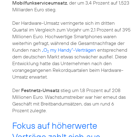
Mobilfunkserviceumsatz
, der um 3,4 Prozent auf 1,523
Milliarden Euro stieg.
Der Hardware-Umsatz verringerte sich im dritten
Quartal im Vergleich zum Vorjahr um 2,1 Prozent auf 395
Millionen Euro. Hochwertige Smartphones waren
weiterhin gefragt, während die Gesamtnachfrage der
Kunden nach
„O
my Handy“-Verträgen
entsprechend
2
dem deutschen Markt etwas schwächer ausfiel. Diese
Entwicklung hatte das Unternehmen nach den
vorangegangenen Rekordquartalen beim Hardware-
Umsatz erwartet.
Der
Festnetz-Umsatz
stieg um 1,8 Prozent auf 208
Millionen Euro. Wachstumstreiber war hier erneut das
Geschäft mit Breitbandumsätzen, das um rund 6
Prozent zulegte.
Fokus auf höherwerte
Verträge zahlt sich aus