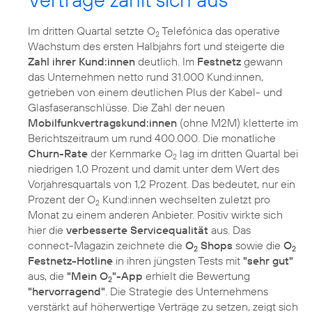
Im dritten Quartal setzte O
Telefónica das operative
2
Wachstum des ersten Halbjahrs fort und steigerte die
Zahl ihrer Kund:innen
deutlich. Im
Festnetz
gewann
das Unternehmen netto rund 31.000 Kund:innen,
getrieben von einem deutlichen Plus der Kabel- und
Glasfaseranschlüsse. Die Zahl der neuen
Mobilfunkvertragskund:innen
(ohne M2M) kletterte im
Berichtszeitraum um rund 400.000. Die monatliche
Churn-Rate
der Kernmarke O
lag im dritten Quartal bei
2
niedrigen 1,0 Prozent und damit unter dem Wert des
Vorjahresquartals von 1,2 Prozent. Das bedeutet, nur ein
Prozent der O
Kund:innen wechselten zuletzt pro
2
Monat zu einem anderen Anbieter. Positiv wirkte sich
hier die
verbesserte Servicequalität
aus. Das
connect-Magazin zeichnete die
O
Shops
sowie die
O
2
2
Festnetz-Hotline
in ihren jüngsten Tests mit
"sehr gut"
aus, die
"Mein O
"-App
erhielt die Bewertung
2
"hervorragend"
. Die Strategie des Unternehmens
verstärkt auf höherwertige Verträge zu setzen, zeigt sich