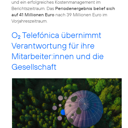
und ein erfolgreiches Kostenmanagement im
Berichtszeitraum. Das
Periodenergebnis belief sich
auf 41 Millionen Euro
nach 39 Millionen Euro im
Vorjahreszeitraum.
O
Telefónica übernimmt
2
Verantwortung für ihre
Mitarbeiter:innen und die
Gesellschaft