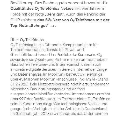
Bevölkerung. Das Fachmagazin connect bewertet die
Qualität des O
Telefónica Netzes
seit vier Jahren in
2
Folge mit der Note
„Sehr gut“
. Auch das Ranking der
CHIP zeichnet
das 5G-Netz von O
Telefónica mit der
2
Top-Note „Sehr gut“
aus.
Über O
Telefónica
2
O
Telefónica ist ein führender Komplettanbieter für
2
Telekommunikationsdienste für Privat- und
Geschäftskund:innen. Das Portfolio der Kernmarke O
2
sowie diverser Zweit- und Partnermarken umfasst neben
klassischen Telefonie- und Internetanschlüssen auch
innovative digitale Services im Bereich Internet der Dinge
und Datenanalyse. Im Mobilfunk betreut O
Telefónica
2
über 45 Millionen Mobilfunkanschlüsse (inkl. M2M - Stand
31.12.2023). Kein Netzbetreiber verbindet hierzulande mehr
Menschen. Das leistungsstarke und vielfach
ausgezeichnete Mobilfunknetz des Unternehmens erreicht
über 99% der Bevölkerung. Im Festnetz bietet O
Telefónica
2
seinen Kund:innen die größte technologische Vielfalt und
geografische Verfügbarkeit aller Anbieter in Deutschland.
Im Geschäftsjahr 2023 erwirtschaftete das Unternehmen