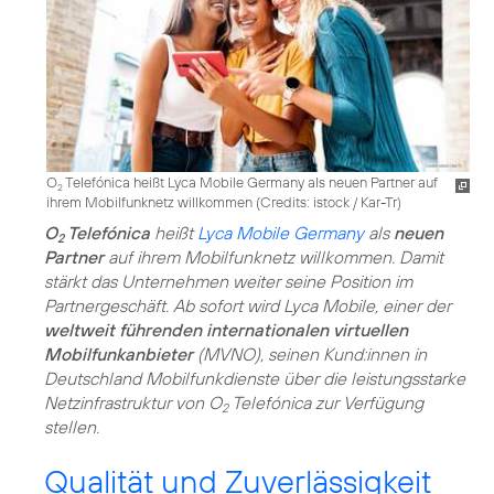
O
Telefónica heißt Lyca Mobile Germany als neuen Partner auf
2
ihrem Mobilfunknetz willkommen (
Credits: istock / Kar-Tr
)
O
Telefónica
heißt
Lyca Mobile Germany
als
neuen
2
Partner
auf ihrem Mobilfunknetz willkommen. Damit
stärkt das Unternehmen weiter seine Position im
Partnergeschäft. Ab sofort wird Lyca Mobile, einer der
weltweit führenden internationalen virtuellen
Mobilfunkanbieter
(MVNO), seinen Kund:innen in
Deutschland Mobilfunkdienste über die leistungsstarke
Netzinfrastruktur von O
Telefónica zur Verfügung
2
stellen.
Qualität und Zuverlässigkeit