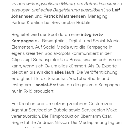
zu den wirkungsvollsten Mitteln, um Aufmerksamkeit zu
erzeugen und echte Begeisterung auszulösen“
, so
Leif
Johannsen
und
Patrick Matthiensen
, Managing
Partner Kreation bei Serviceplan Bubble.
Begleitet wird der Spot durch eine
integrierte
Kampagne
mit Bewegtbild-, Digital- und Social-Media-
Elementen. Auf Social Media wird die Kampagne in
eigens kreierten Social-Spots kommuniziert: in den
Clips zeigt Schauspieler Uke Bosse, wie einfach es sein
kann, wenn sich O
um alles kümmert. Als O
Experte
2
2
bleibt er,
bis wirklich alles läuft
. Die Veröffentlichung
erfolgt auf TikTok, Snapchat, YouTube Shorts und
Instagram –
social-first
wurde die gesamte Kampagne
nur in 9x16 produziert.
Für Kreation und Umsetzung zeichnen Customized
Agentur Serviceplan Bubble sowie Serviceplan Make
verantwortlich. Die Filmproduktion übernahm Czar,
Regie führte Andreas Nilsson. Die Mediaplanung lag bei