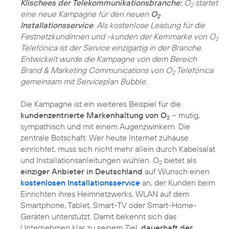
Klischees der Telekommunikationsbranche:
O
startet
2
eine neue Kampagne für den neuen
O
2
Installationsservice
. Als kostenlose Leistung für die
Festnetzkundinnen und -kunden der Kernmarke von O
2
Telefónica ist der Service einzigartig in der Branche.
Entwickelt wurde die Kampagne von dem Bereich
Brand & Marketing Communications von O
Telefónica
2
gemeinsam mit Serviceplan Bubble.
Die Kampagne ist ein weiteres Beispiel für die
kundenzentrierte Markenhaltung von O
– mutig,
2
sympathisch und mit einem Augenzwinkern. Die
zentrale Botschaft: Wer heute Internet zuhause
einrichtet, muss sich nicht mehr allein durch Kabelsalat
und Installationsanleitungen wühlen. O
bietet als
2
einziger Anbieter in Deutschland
auf Wunsch einen
kostenlosen Installationsservice
an, der Kunden beim
Einrichten ihres Heimnetzwerks, WLAN auf dem
Smartphone, Tablet, Smart-TV oder Smart-Home-
Geräten unterstützt. Damit bekennt sich das
Unternehmen klar zu seinem Ziel,
dauerhaft der