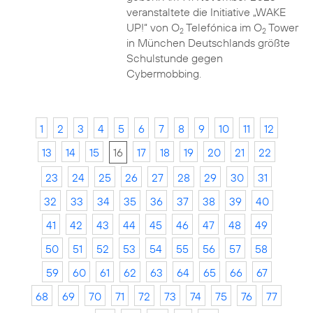
veranstaltete die Initiative „WAKE
UP!“ von O
Telefónica im O
Tower
2
2
in München Deutschlands größte
Schulstunde gegen
Cybermobbing.
1
2
3
4
5
6
7
8
9
10
11
12
13
14
15
16
17
18
19
20
21
22
23
24
25
26
27
28
29
30
31
32
33
34
35
36
37
38
39
40
41
42
43
44
45
46
47
48
49
50
51
52
53
54
55
56
57
58
59
60
61
62
63
64
65
66
67
68
69
70
71
72
73
74
75
76
77