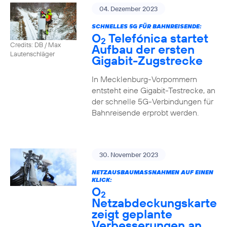
04. Dezember 2023
SCHNELLES 5G FÜR BAHNREISENDE:
O
Telefónica startet
2
Credits: DB / Max
Aufbau der ersten
Lautenschläger
Gigabit-Zugstrecke
In Mecklenburg-Vorpommern
entsteht eine Gigabit-Testrecke, an
der schnelle 5G-Verbindungen für
Bahnreisende erprobt werden.
30. November 2023
NETZAUSBAUMASSNAHMEN AUF EINEN K
LICK:
O
2
Netzabdeckungskarte
zeigt geplante
Verbesserungen an