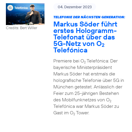
04. Dezember 2023
TELEFONIE DER NÄCHSTEN GENERATION:
Markus Söder führt
Credits: Bert Willer
erstes Hologramm-
Telefonat über das
5G-Netz von O
2
Telefónica
Premiere bei O
Telefónica: Der
2
bayerische Ministerpräsident
Markus Söder hat erstmals die
holografische Telefonie über 5G in
München getestet. Anlässlich der
Feier zum 25-jährigen Bestehen
des Mobilfunknetzes von O
2
Telefónica war Markus Söder zu
Gast im O
Tower.
2