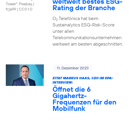
weltweit bestes ESG-
Tower": Pixabay /
Rating der Branche
fcja99
|
CC0 1.0
O
Telefónica hat beim
2
Sustainalytics ESG-Risk-Score
unter allen
Telekommunikationsunternehmen
weltweit am besten abgeschnitten.
11. Dezember 2023
ZITAT MARKUS HAAS, CEO IM DPA-
INTERVIEW:
Öffnet die 6
Gigahertz-
Frequenzen für den
Mobilfunk