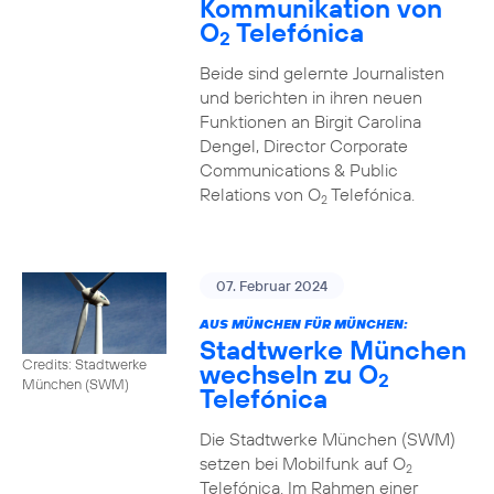
Kommunikation von
O
Telefónica
2
Beide sind gelernte Journalisten
und berichten in ihren neuen
Funktionen an Birgit Carolina
Dengel, Director Corporate
Communications & Public
Relations von O
Telefónica.
2
07. Februar 2024
AUS MÜNCHEN FÜR MÜNCHEN:
Stadtwerke München
Credits: Stadtwerke
wechseln zu O
2
München (SWM)
Telefónica
Die Stadtwerke München (SWM)
setzen bei Mobilfunk auf O
2
Telefónica. Im Rahmen einer