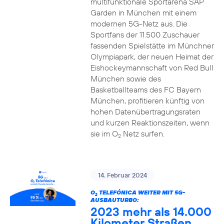
multifunktionale Sportarena SAP
Garden in München mit einem
modernen 5G-Netz aus. Die
Sportfans der 11.500 Zuschauer
fassenden Spielstätte im Münchner
Olympiapark, der neuen Heimat der
Eishockeymannschaft von Red Bull
München sowie des
Basketballteams des FC Bayern
München, profitieren künftig von
hohen Datenübertragungsraten
und kurzen Reaktionszeiten, wenn
sie im O
Netz surfen.
2
14. Februar 2024
O
TELEFÓNICA WEITER MIT 5G-
2
AUSBAUTURBO:
2023 mehr als 14.000
Kilometer Straßen