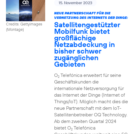
15. November 2023
NEUE PARTNERSCHAFT FÜR DIE
VERNETZUNG DES INTERNETS DER DINGE:
Satellitengestützter
Credits: Gettyimages
Mobilfunk bietet
(Montage)
großflächige
Netzabdeckung in
bisher schwer
zugänglichen
Gebieten
O
Telefónica erweitert für seine
2
Geschäftskunden die
internationale Netzversorgung für
das Internet der Dinge (Internet of
Things/IoT). Möglich macht dies die
neue Partnerschaft mit dem IoT-
Satellitenbetreiber OQ Technology.
Ab dem zweiten Quartal 2024
bietet O
Telefónica
2