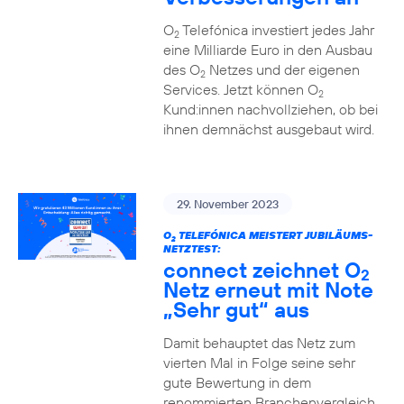
O
Telefónica investiert jedes Jahr
2
eine Milliarde Euro in den Ausbau
des O
Netzes und der eigenen
2
Services. Jetzt können O
2
Kund:innen nachvollziehen, ob bei
ihnen demnächst ausgebaut wird.
29. November 2023
O
TELEFÓNICA MEISTERT JUBILÄUMS-
2
NETZTEST:
connect zeichnet O
2
Netz erneut mit Note
„Sehr gut“ aus
Damit behauptet das Netz zum
vierten Mal in Folge seine sehr
gute Bewertung in dem
renommierten Branchenvergleich.