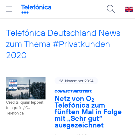
Telefónica Deutschland News
zum Thema #Privatkunden
2020
26. November 2024
CONNECT NETZTEST:
Netz von O
2
Credits: quirin leppert
Telefónica zum
fotografie / O
fünften Mal in Folge
2
Telefónica
mit „Sehr gut“
ausgezeichnet