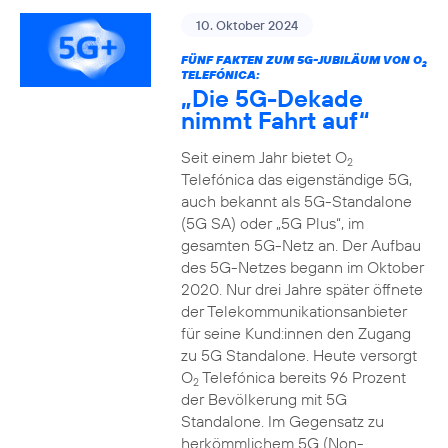
10. Oktober 2024
FÜNF FAKTEN ZUM 5G-JUBILÄUM VON O
2
TELEFÓNICA:
„Die 5G-Dekade
nimmt Fahrt auf“
Seit einem Jahr bietet O
2
Telefónica das eigenständige 5G,
auch bekannt als 5G-Standalone
(5G SA) oder „5G Plus“, im
gesamten 5G-Netz an. Der Aufbau
des 5G-Netzes begann im Oktober
2020. Nur drei Jahre später öffnete
der Telekommunikationsanbieter
für seine Kund:innen den Zugang
zu 5G Standalone. Heute versorgt
O
Telefónica bereits 96 Prozent
2
der Bevölkerung mit 5G
Standalone. Im Gegensatz zu
herkömmlichem 5G (Non-