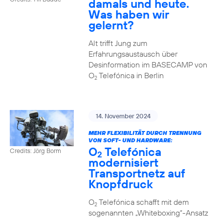
damals und heute.
Was haben wir
gelernt?
Alt trifft Jung zum
Erfahrungsaustausch über
Desinformation im BASECAMP von
O
Telefónica in Berlin
2
14. November 2024
MEHR FLEXIBILITÄT DURCH TRENNUNG
VON SOFT- UND HARDWARE:
O
Telefónica
Credits: Jörg Borm
2
modernisiert
Transportnetz auf
Knopfdruck
O
Telefónica schafft mit dem
2
sogenannten „Whiteboxing“-Ansatz