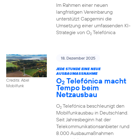
Im Rahmen einer neuen
langfristigen Vereinbarung
unterstützt Capgemini die
Umsetzung einer umfassenden KI-
Strategie von O
Telefónica
2
18. Dezember 2025
JEDE STUNDE EINE NEUE
AUSBAUMASSNAHME
O
Telefónica macht
Credits: Abel
2
Tempo beim
Mobilfunk
Netzausbau
O
Telefónica beschleunigt den
2
Mobilfunkausbau in Deutschland.
Seit Jahresbeginn hat der
Telekommunikationsanbieter rund
8.000 Ausbaumaßnahmen