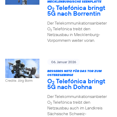
MECKLENBURGISCHE SEENPLATTE
O
Telefónica bringt
2
5G nach Borrentin
Der Telekommunikationsanbieter
O
Telefónica treibt den
2
Netzausbau in Mecklenburg-
Vorpommern weiter voran.
06. Januar 2026
BESSERES NETZ FÜR DAS TOR ZUM
OSTERZGEBIRGE
O
Telefónica bringt
Credits: Jörg Borm
2
5G nach Dohna
Der Telekommunikationsanbieter
O
Telefónica treibt den
2
Netzausbau auch im Landkreis
Sächsische Schweiz-