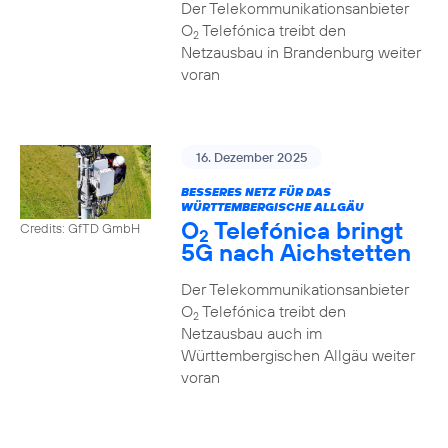
Der Telekommunikationsanbieter
O
Telefónica treibt den
2
Netzausbau in Brandenburg weiter
voran
16. Dezember 2025
BESSERES NETZ FÜR DAS
WÜRTTEMBERGISCHE ALLGÄU
O
Telefónica bringt
Credits: GfTD GmbH
2
5G nach Aichstetten
Der Telekommunikationsanbieter
O
Telefónica treibt den
2
Netzausbau auch im
Württembergischen Allgäu weiter
voran