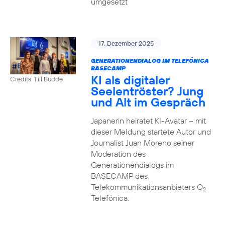
umgesetzt
17. Dezember 2025
GENERATIONENDIALOG IM TELEFÓNICA
BASECAMP
KI als digitaler
Credits: Till Budde
Seelentröster? Jung
und Alt im Gespräch
Japanerin heiratet KI-Avatar – mit
dieser Meldung startete Autor und
Journalist Juan Moreno seiner
Moderation des
Generationendialogs im
BASECAMP des
Telekommunikationsanbieters O
2
Telefónica.