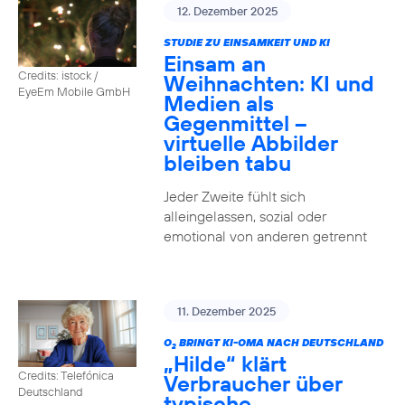
12. Dezember 2025
STUDIE ZU EINSAMKEIT UND KI
Einsam an
Credits: istock /
Weihnachten: KI und
EyeEm Mobile GmbH
Medien als
Gegenmittel –
virtuelle Abbilder
bleiben tabu
Jeder Zweite fühlt sich
alleingelassen, sozial oder
emotional von anderen getrennt
11. Dezember 2025
O
BRINGT KI-OMA NACH DEUTSCHLAND
2
„Hilde“ klärt
Credits: Telefónica
Verbraucher über
Deutschland
typische