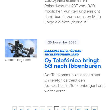
Das O
Netz erzielt einen
2
Rekordwert mit 937 von 1000
möglichen Punkten und erreicht
damit bereits zum sechsten Mal in
Folge die Note „sehr gut“
25. November 2025
BESSERES NETZ FÜR DAS
TECKLENBURGER LAND
O
Telefónica bringt
Credits: Jörg Borm
2
5G nach Ibbenbüren
Der Telekommunikationsanbieter
O
Telefónica treibt den
2
Netzausbau im Tecklenburger Land
weiter voran