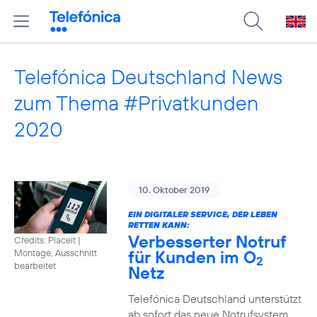
Telefónica Deutschland News
zum Thema #Privatkunden
2020
10. Oktober 2019
EIN DIGITALER SERVICE, DER LEBEN
RETTEN KANN:
Verbesserter Notruf
Credits: Placeit
|
für Kunden im O
Montage, Ausschnitt
2
bearbeitet
Netz
Telefónica Deutschland unterstützt
ab sofort das neue Notrufsystem