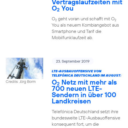
Vertragslaufzeiten mit
O
You
2
O
geht voran und schafft mit O
2
2
You als neuem Kombiangebot aus
Smartphone und Tarif die
Mobilfunklaufzeit ab.
23. September 2019
LTE-AUSBAUOFFENSIVE VON
TELEFÓNICA DEUTSCHLAND IM AUGUST:
O
Netz mit mehr als
Credits: Jörg Borm
2
700 neuen LTE-
Sendern in über 100
Landkreisen
Telefónica Deutschland setzt ihre
bundesweite LTE-Ausbauoffensive
konsequent fort, um die