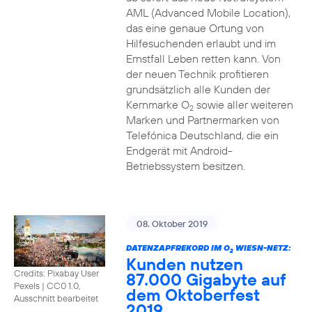
AML (Advanced Mobile Location),
das eine genaue Ortung von
Hilfesuchenden erlaubt und im
Ernstfall Leben retten kann. Von
der neuen Technik profitieren
grundsätzlich alle Kunden der
Kernmarke O
sowie aller weiteren
2
Marken und Partnermarken von
Telefónica Deutschland, die ein
Endgerät mit Android-
Betriebssystem besitzen.
08. Oktober 2019
DATENZAPFREKORD IM O
WIESN-NETZ:
2
Kunden nutzen
Credits: Pixabay User
87.000 Gigabyte auf
Pexels
|
CC0 1.0,
dem Oktoberfest
Ausschnitt bearbeitet
2019