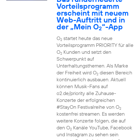
Vorteilsprogramm
erscheint mit neuem
Web-Auftritt und in
der „Mein O
“-App
2
O
startet heute das neue
2
Vorteilsprogramm PRIORITY für alle
O
Kunden und setzt den
2
Schwerpunkt auf
Unterhaltungsthemen. Als Marke
der Freiheit wird O
diesen Bereich
2
kontinuierlich ausbauen. Aktuell
können Musik-Fans auf
o2.de/priority alle Zuhause-
Konzerte der erfolgreichen
#StayOn Festivalreihe von O
2
kostenfrei streamen. Es werden
weitere Konzerte folgen, die auf
den O
Kanäle YouTube, Facebook
2
und Instagram zu sehen sein