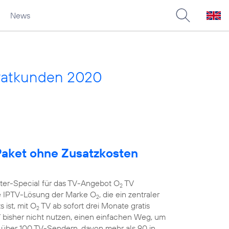
News
vatkunden 2020
aket ohne Zusatzkosten
nter-Special für das TV-Angebot O
TV
2
 IPTV-Lösung der Marke O
, die ein zentraler
2
 ist, mit O
TV ab sofort drei Monate gratis
2
 bisher nicht nutzen, einen einfachen Weg, um
t über 100 TV-Sendern, davon mehr als 90 in