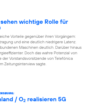
sehen wichtige Rolle für
n
eiche Vorteile gegenüber ihren Vorgängern:
tragung und eine deutlich niedrigere Latenz.
erbundenen Maschinen deutlich. Darüber hinaus
rgieeffizienter. Doch das wahre Potenzial von
e der Vorstandsvorsitzende von Telefónica
m Zeitungsinterview sagte.
ENSBURG:
land / O
realisieren 5G
2