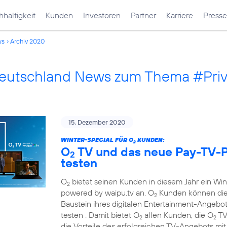
haltigkeit
Kunden
Investoren
Partner
Karriere
Presse
ws
Archiv 2020
Deutschland News zum Thema #Pri
15. Dezember 2020
WINTER-SPECIAL FÜR O
KUNDEN:
2
O
TV und das neue Pay-TV-P
2
testen
O
bietet seinen Kunden in diesem Jahr ein Wi
2
powered by waipu.tv an. O
Kunden können die
2
Baustein ihres digitalen Entertainment-Angebots
testen . Damit bietet O
allen Kunden, die O
TV
2
2
die Vorteile des erfolgreichen TV-Angebots mi