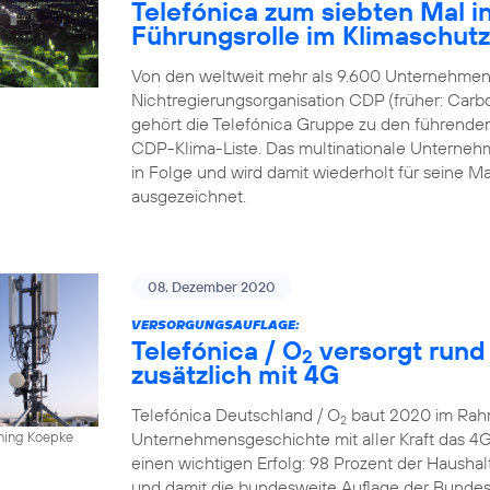
Telefónica zum siebten Mal in
Führungsrolle im Klimaschut
Von den weltweit mehr als 9.600 Unternehmen,
Nichtregierungsorganisation CDP (früher: Carbo
gehört die Telefónica Gruppe zu den führende
CDP-Klima-Liste. Das multinationale Unternehme
in Folge und wird damit wiederholt für sein
ausgezeichnet.
08. Dezember 2020
VERSORGUNGSAUFLAGE:
Telefónica / O
versorgt rund
2
zusätzlich mit 4G
Telefónica Deutschland / O
baut 2020 im Rahm
2
Unternehmensgeschichte mit aller Kraft das 4
nning Koepke
einen wichtigen Erfolg: 98 Prozent der Hausha
und damit die bundesweite Auflage der Bundesn