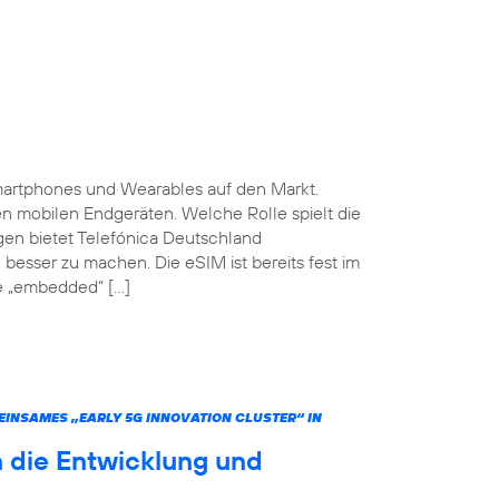
martphones und Wearables auf den Markt.
ten mobilen Endgeräten. Welche Rolle spielt die
gen bietet Telefónica Deutschland
 besser zu machen. Die eSIM ist bereits fest im
he „embedded“ […]
INSAMES „EARLY 5G INNOVATION CLUSTER“ IN
 die Entwicklung und