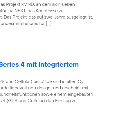
das Projekt xMND, an dem sich sieben
lefónica NEXT, das Kenntnisse zu
as Projekt, das auf zwei Jahre ausgelegt ist,
undesministeriums für […]
eries 4 mit integriertem
S und Cellular) bei o2.de und in allen O
2
urde liebevoll neu designt und erscheint mit
esundheitsfunktionen sowie einem eingebauten
4 (GPS und Cellular) den Einstieg zu