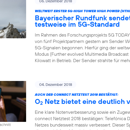
06. Dezember 2018
WELTWEIT ERSTER 5G-HIGH TOWER HIGH POWER (HTH
Bayerischer Rundfunk send
testweise im 5G-Standard
Im Rahmen des Forschungsprojekts 5G TODAY h
von fünf Projektpartnern gestern am Sender We
5G-Signalen begonnen. Hierfür ging der wel
Modus (Further evolved Multimedia Broadcast M
Kilowatt in Betrieb. Der Sender strahlte für meh
04. Dezember 2018
AUCH DER CONNECT NETZTEST 2018 BESTÄTIGT:
O
Netz bietet eine deutlich 
2
Eine klare Notenverbesserung sowie ein Zugew
connect Netztest 2018 bestätigen: Telefónica D
Netzes bundesweit massiv verbessert. Dieser 
schnitt