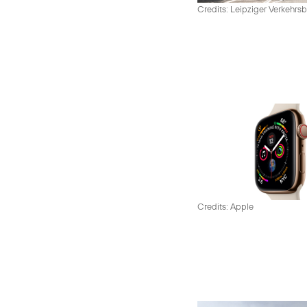
Credits: Leipziger Verkehrsb
Credits: Apple