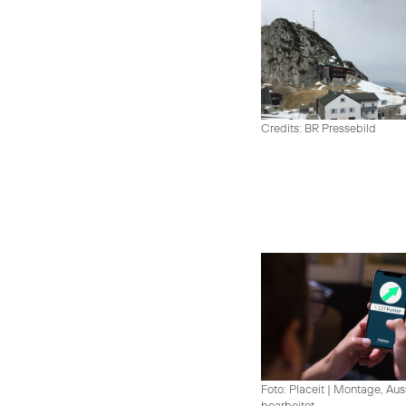
Credits: BR Pressebild
Foto: Placeit
|
Montage, Aus
bearbeitet