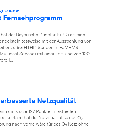
P)-SENDER:
et Fernsehprogramm
at der Bayerische Rundfunk (BR) als einer
ndelstein testweise mit der Ausstrahlung von
tweit erste 5G HTHP-Sender im FeMBMS-
ulticast Service) mit einer Leistung von 100
rere […]
verbesserte Netzqualität
inn um stolze 127 Punkte im aktuellen
eutschland hat die Netzqualität seines O
2
Sprung nach vorne wäre für das O
Netz ohne
2