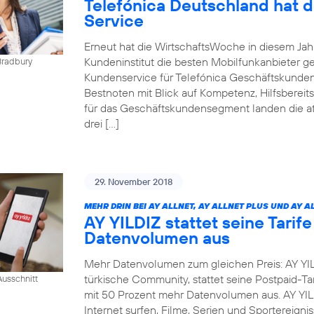
Telefónica Deutschland hat 
Service
Erneut hat die WirtschaftsWoche in diesem Ja
Kundeninstitut die besten Mobilfunkanbieter g
Bradbury
Kundenservice für Telefónica Geschäftskunden
Bestnoten mit Blick auf Kompetenz, Hilfsbereit
für das Geschäftskundensegment landen die at
drei […]
29. November 2018
MEHR DRIN BEI AY ALLNET, AY ALLNET PLUS UND AY A
AY YILDIZ stattet seine Tarif
Datenvolumen aus
Mehr Datenvolumen zum gleichen Preis: AY YIL
türkische Community, stattet seine Postpaid-Tar
usschnitt
mit 50 Prozent mehr Datenvolumen aus. AY YI
Internet surfen, Filme, Serien und Sportereig