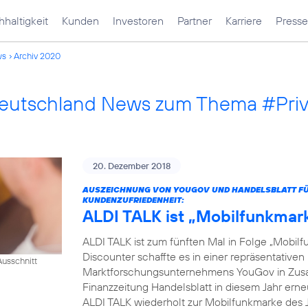
haltigkeit
Kunden
Investoren
Partner
Karriere
Presse
ws
Archiv 2020
Deutschland News zum Thema #Pri
20. Dezember 2018
AUSZEICHNUNG VON YOUGOV UND HANDELSBLATT FÜR
KUNDENZUFRIEDENHEIT:
ALDI TALK ist „Mobilfunkmar
ALDI TALK ist zum fünften Mal in Folge „Mobilf
Discounter schaffte es in einer repräsentativ
usschnitt
Marktforschungsunternehmens YouGov in Zusam
Finanzzeitung Handelsblatt in diesem Jahr erneut
ALDI TALK wiederholt zur Mobilfunkmarke des J