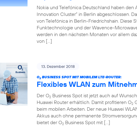
Nokia und Telefónica Deutschland haben den 
Innovation Cluster” in Berlin abgeschlossen. D
von Telefónica in Berlin-Friedrichshain. Diese 
Funktechnologie und der Wavence-Microwave-T
werden in den nächsten Monaten vor allem da
von […]
13. Dezember 2018
O
BUSINESS SPOT MIT MOBILEM LTE-ROUTER:
2
Flexibles WLAN zum Mitnehm
Der O
Business Spot ist jetzt auch auf Wuns
2
Huawei Router erhältlich. Damit profitieren O
G
2
beim mobilen Arbeiten. Der neue Huawei WLAN-R
Akkus auch ohne permanente Stromversorgung 
bietet der O
Business Spot mit […]
2