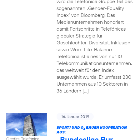
wird die Telefónica Gruppe Teil des
sogenannten „Gender-Equality
Index“ von Bloomberg. Das
Medienunternehmen honoriert
damit Fortschritte in Telefónicas
globaler Strategie für
Geschlechter-Diversität, Inklusion
sowie Work-Life-Balance.
Telefónica ist eines von nur 10
Telekommunikationsunternehmen,
das weltweit für den Index
ausgewählt wurde. Er umfasst 230
Unternehmen aus 10 Sektoren in
36 Ländern […]
16. Januar 2019
SPORT1 UND O
BAUEN KOOPERATION
2
AUS:
„Bundesliga Pur –
Credits: Telefónica