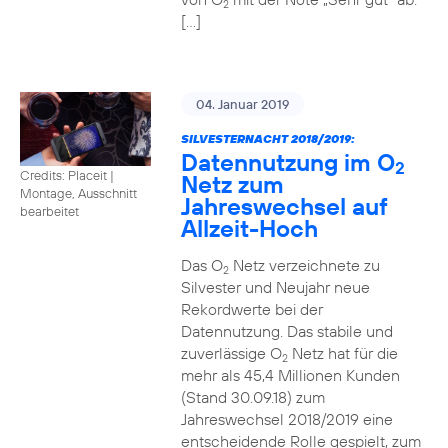
2
[…]
04. Januar 2019
SILVESTERNACHT 2018/2019:
Datennutzung im O
2
Credits: Placeit
|
Netz zum
Montage, Ausschnitt
Jahreswechsel auf
bearbeitet
Allzeit-Hoch
Das O
Netz verzeichnete zu
2
Silvester und Neujahr neue
Rekordwerte bei der
Datennutzung. Das stabile und
zuverlässige O
Netz hat für die
2
mehr als 45,4 Millionen Kunden
(Stand 30.09.18) zum
Jahreswechsel 2018/2019 eine
entscheidende Rolle gespielt, zum