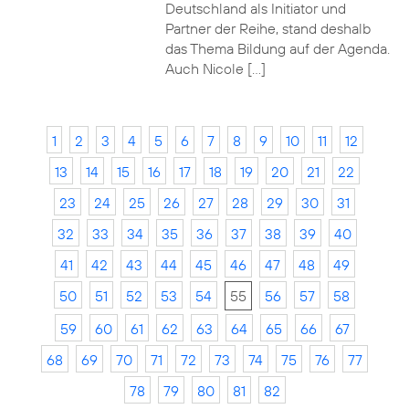
Deutschland als Initiator und
Partner der Reihe, stand deshalb
das Thema Bildung auf der Agenda.
Auch Nicole […]
1
2
3
4
5
6
7
8
9
10
11
12
13
14
15
16
17
18
19
20
21
22
23
24
25
26
27
28
29
30
31
32
33
34
35
36
37
38
39
40
41
42
43
44
45
46
47
48
49
50
51
52
53
54
55
56
57
58
59
60
61
62
63
64
65
66
67
68
69
70
71
72
73
74
75
76
77
78
79
80
81
82