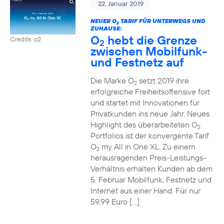
22. Januar 2019
NEUER O
TARIF FÜR UNTERWEGS UND
2
ZUHAUSE:
O
hebt die Grenze
Credits: o2
2
zwischen Mobilfunk-
und Festnetz auf
Die Marke O
setzt 2019 ihre
2
erfolgreiche Freiheitsoffensive fort
und startet mit Innovationen für
Privatkunden ins neue Jahr. Neues
Highlight des überarbeiteten O
2
Portfolios ist der konvergente Tarif
O
my All in One XL. Zu einem
2
herausragenden Preis-Leistungs-
Verhältnis erhalten Kunden ab dem
5. Februar Mobilfunk, Festnetz und
Internet aus einer Hand. Für nur
59,99 Euro […]