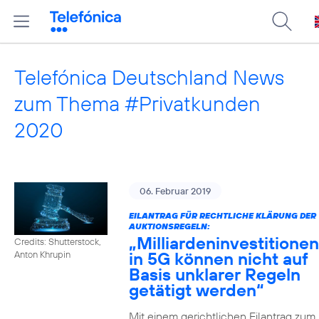
Telefónica Deutschland News
zum Thema #Privatkunden
2020
06. Februar 2019
EILANTRAG FÜR RECHTLICHE KLÄRUNG DER
AUKTIONSREGELN:
„Milliardeninvestitionen
Credits: Shutterstock,
in 5G können nicht auf
Anton Khrupin
Basis unklarer Regeln
getätigt werden“
Mit einem gerichtlichen Eilantrag zum