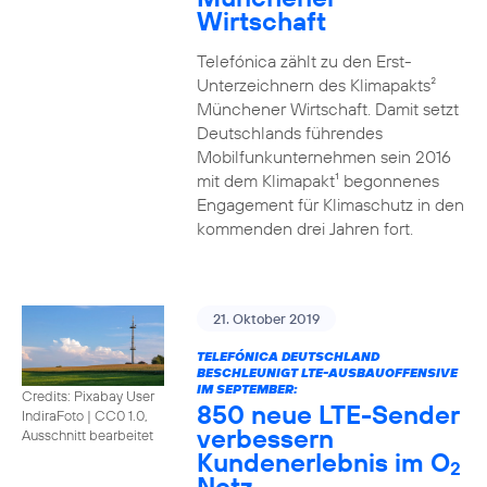
Wirtschaft
Telefónica zählt zu den Erst-
Unterzeichnern des Klimapakts²
Münchener Wirtschaft. Damit setzt
Deutschlands führendes
Mobilfunkunternehmen sein 2016
mit dem Klimapakt¹ begonnenes
Engagement für Klimaschutz in den
kommenden drei Jahren fort.
21. Oktober 2019
TELEFÓNICA DEUTSCHLAND
BESCHLEUNIGT LTE-AUSBAUOFFENSIVE
IM SEPTEMBER:
Credits: Pixabay User
850 neue LTE-Sender
IndiraFoto
|
CC0 1.0,
verbessern
Ausschnitt bearbeitet
Kundenerlebnis im O
2
Netz