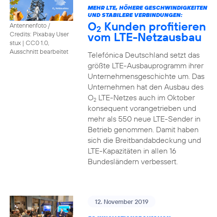
MEHR LTE, HÖHERE GESCHWINDIGKEITEN
UND STABILERE VERBINDUNGEN:
O
Kunden profitieren
Antennenfoto /
2
vom LTE-Netzausbau
Credits: Pixabay User
stux
|
CC0 1.0,
Ausschnitt bearbeitet
Telefónica Deutschland setzt das
größte LTE-Ausbauprogramm ihrer
Unternehmensgeschichte um. Das
Unternehmen hat den Ausbau des
O
LTE-Netzes auch im Oktober
2
konsequent vorangetrieben und
mehr als 550 neue LTE-Sender in
Betrieb genommen. Damit haben
sich die Breitbandabdeckung und
LTE-Kapazitäten in allen 16
Bundesländern verbessert.
12. November 2019