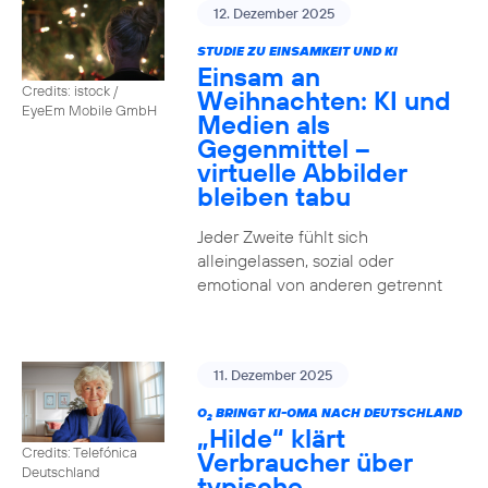
12. Dezember 2025
STUDIE ZU EINSAMKEIT UND KI
Einsam an
Credits: istock /
Weihnachten: KI und
EyeEm Mobile GmbH
Medien als
Gegenmittel –
virtuelle Abbilder
bleiben tabu
Jeder Zweite fühlt sich
alleingelassen, sozial oder
emotional von anderen getrennt
11. Dezember 2025
O
BRINGT KI-OMA NACH DEUTSCHLAND
2
„Hilde“ klärt
Credits: Telefónica
Verbraucher über
Deutschland
typische