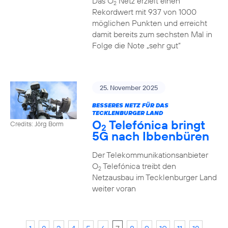
Das O
Netz erzielt einen
2
Rekordwert mit 937 von 1000
möglichen Punkten und erreicht
damit bereits zum sechsten Mal in
Folge die Note „sehr gut“
25. November 2025
BESSERES NETZ FÜR DAS
TECKLENBURGER LAND
O
Telefónica bringt
Credits: Jörg Borm
2
5G nach Ibbenbüren
Der Telekommunikationsanbieter
O
Telefónica treibt den
2
Netzausbau im Tecklenburger Land
weiter voran