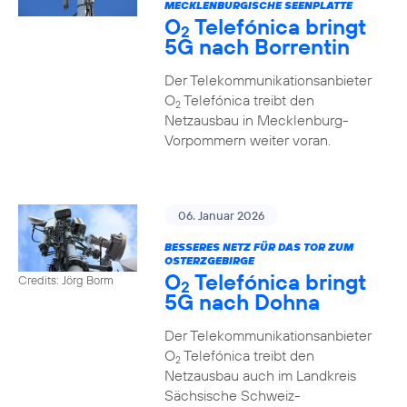
MECKLENBURGISCHE SEENPLATTE
O
Telefónica bringt
2
5G nach Borrentin
Der Telekommunikationsanbieter
O
Telefónica treibt den
2
Netzausbau in Mecklenburg-
Vorpommern weiter voran.
06. Januar 2026
BESSERES NETZ FÜR DAS TOR ZUM
OSTERZGEBIRGE
O
Telefónica bringt
Credits: Jörg Borm
2
5G nach Dohna
Der Telekommunikationsanbieter
O
Telefónica treibt den
2
Netzausbau auch im Landkreis
Sächsische Schweiz-