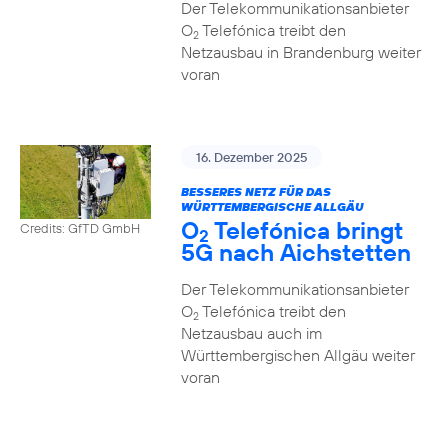
Der Telekommunikationsanbieter
O
Telefónica treibt den
2
Netzausbau in Brandenburg weiter
voran
16. Dezember 2025
BESSERES NETZ FÜR DAS
WÜRTTEMBERGISCHE ALLGÄU
O
Telefónica bringt
Credits: GfTD GmbH
2
5G nach Aichstetten
Der Telekommunikationsanbieter
O
Telefónica treibt den
2
Netzausbau auch im
Württembergischen Allgäu weiter
voran