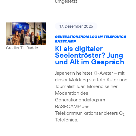
umgesetzt
17. Dezember 2025
GENERATIONENDIALOG IM TELEFÓNICA
BASECAMP
KI als digitaler
Credits: Till Budde
Seelentröster? Jung
und Alt im Gespräch
Japanerin heiratet KI-Avatar – mit
dieser Meldung startete Autor und
Journalist Juan Moreno seiner
Moderation des
Generationendialogs im
BASECAMP des
Telekommunikationsanbieters O
2
Telefónica.