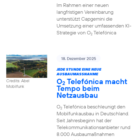
Im Rahmen einer neuen
langfristigen Vereinbarung
unterstützt Capgemini die
Umsetzung einer umfassenden KI-
Strategie von O
Telefónica
2
18. Dezember 2025
JEDE STUNDE EINE NEUE
AUSBAUMASSNAHME
O
Telefónica macht
Credits: Abel
2
Tempo beim
Mobilfunk
Netzausbau
O
Telefónica beschleunigt den
2
Mobilfunkausbau in Deutschland.
Seit Jahresbeginn hat der
Telekommunikationsanbieter rund
8.000 Ausbaumaßnahmen