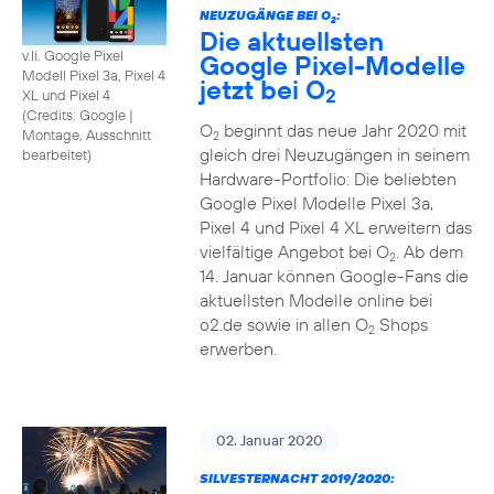
NEUZUGÄNGE BEI O
:
2
Die aktuellsten
v.li. Google Pixel
Google Pixel-Modelle
Modell Pixel 3a, Pixel 4
jetzt bei O
2
XL und Pixel 4
(
Credits: Google
|
O
beginnt das neue Jahr 2020 mit
Montage, Ausschnitt
2
gleich drei Neuzugängen in seinem
bearbeitet
)
Hardware-Portfolio: Die beliebten
Google Pixel Modelle Pixel 3a,
Pixel 4 und Pixel 4 XL erweitern das
vielfältige Angebot bei O
. Ab dem
2
14. Januar können Google-Fans die
aktuellsten Modelle online bei
o2.de sowie in allen O
Shops
2
erwerben.
02. Januar 2020
SILVESTERNACHT 2019/2020: