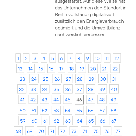
ausgestattet. Auf diese Weise hat
das Unternehmen den Standort in
Berlin vollständig digitalisiert,
zusätzlich den Energieverbrauch
optimiert und die Umweltbilanz
nachweislich verbessert.
1
2
3
4
5
6
7
8
9
10
11
12
13
14
15
16
17
18
19
20
21
22
23
24
25
26
27
28
29
30
31
32
33
34
35
36
37
38
39
40
41
42
43
44
45
46
47
48
49
50
51
52
53
54
55
56
57
58
59
60
61
62
63
64
65
66
67
68
69
70
71
72
73
74
75
76
77