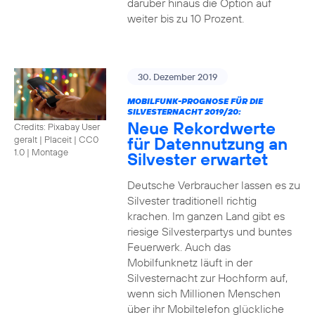
darüber hinaus die Option auf
weiter bis zu 10 Prozent.
30. Dezember 2019
MOBILFUNK-PROGNOSE FÜR DIE
SILVESTERNACHT 2019/20:
Neue Rekordwerte
Credits: Pixabay User
für Datennutzung an
geralt | Placeit
|
CC0
1.0 | Montage
Silvester erwartet
Deutsche Verbraucher lassen es zu
Silvester traditionell richtig
krachen. Im ganzen Land gibt es
riesige Silvesterpartys und buntes
Feuerwerk. Auch das
Mobilfunknetz läuft in der
Silvesternacht zur Hochform auf,
wenn sich Millionen Menschen
über ihr Mobiltelefon glückliche