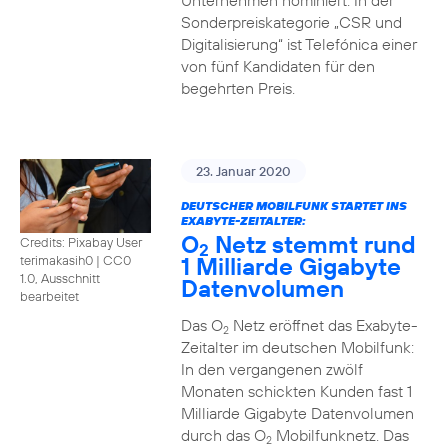
Unternehmen nominiert. In der
Sonderpreiskategorie „CSR und
Digitalisierung“ ist Telefónica einer
von fünf Kandidaten für den
begehrten Preis.
23. Januar 2020
DEUTSCHER MOBILFUNK STARTET INS
EXABYTE-ZEITALTER:
O
Netz stemmt rund
Credits: Pixabay User
2
1 Milliarde Gigabyte
terimakasih0
|
CC0
1.0, Ausschnitt
Datenvolumen
bearbeitet
Das O
Netz eröffnet das Exabyte-
2
Zeitalter im deutschen Mobilfunk:
In den vergangenen zwölf
Monaten schickten Kunden fast 1
Milliarde Gigabyte Datenvolumen
durch das O
Mobilfunknetz. Das
2